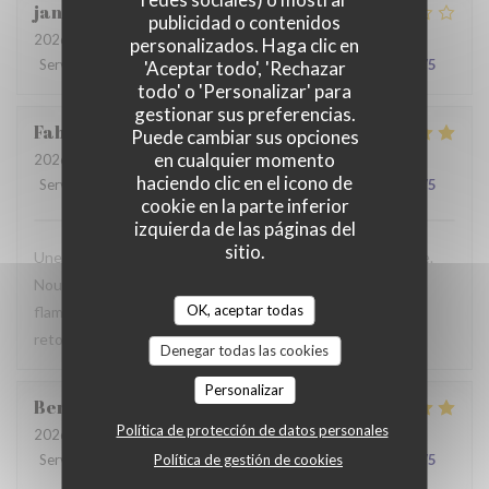
jan
R
publicidad o contenidos
2026-07-28
- 19:30 - Invitados 2
personalizados. Haga clic en
Servicio
:
2
/5
Ambiente
:
3
/5
Menú
:
3
/5
Calidad / Precio
:
3
/5
'Aceptar todo', 'Rechazar
todo' o 'Personalizar' para
gestionar sus preferencias.
Fabrice
K
Puede cambiar sus opciones
en cualquier momento
2026-07-19
- 12:00 - Invitados 3
haciendo clic en el icono de
Servicio
:
5
/5
Ambiente
:
5
/5
Menú
:
4
/5
Calidad / Precio
:
5
/5
cookie en la parte inferior
izquierda de las páginas del
sitio.
Une table sympathique avec son atmosphère authentique.
Nous avons apprécié notre déjeuner (moule, carbonade,
OK, aceptar todas
flamiche au maroilles, etc) et le service. Pourquoi pas y
retourner lors d'un prochaine passage à Lilles.
Denegar todas las cookies
Personalizar
Benjamin
M
Política de protección de datos personales
2026-07-19
- 12:30 - Invitados 2
Política de gestión de cookies
Servicio
:
5
/5
Ambiente
:
5
/5
Menú
:
5
/5
Calidad / Precio
:
5
/5