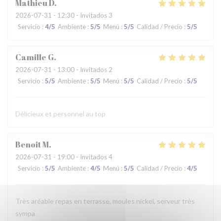
Mathieu
D
2026-07-31
- 12:30 - Invitados 3
Servicio
:
4
/5
Ambiente
:
5
/5
Menú
:
5
/5
Calidad / Precio
:
5
/5
Camille
G
2026-07-31
- 13:00 - Invitados 2
Servicio
:
5
/5
Ambiente
:
5
/5
Menú
:
5
/5
Calidad / Precio
:
5
/5
Délicieux et personnel au top
Benoit
M
2026-07-31
- 19:00 - Invitados 4
Servicio
:
5
/5
Ambiente
:
4
/5
Menú
:
5
/5
Calidad / Precio
:
4
/5
Très aréable repas en terrasse, moules nickel, serveur très
sympa