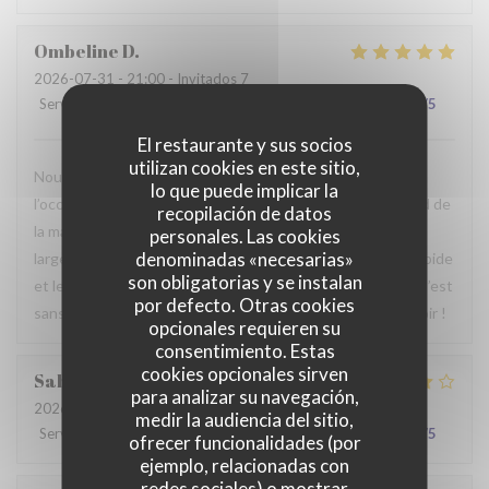
Ombeline
D
2026-07-31
- 21:00 - Invitados 7
Servicio
:
5
/5
Ambiente
:
5
/5
Menú
:
5
/5
Calidad / Precio
:
5
/5
El restaurante y sus socios
utilizan cookies en este sitio,
Nous avons passé un agréable moment en famille. Ce fut
lo que puede implicar la
l’occasion, pour certains d’entre nous, de découvrir le Nord de
recopilación de datos
la manière la plus authentique qui soit. Le repas était
personales. Las cookies
denominadas «necesarias»
largement à la hauteur de nos attentes, le service était rapide
son obligatorias y se instalan
et le personnel particulièrement agréable et accueillant. C’est
por defecto. Otras cookies
sans hésiter que nous reviendrons. Au plaisir de vous revoir !
opcionales requieren su
consentimiento. Estas
cookies opcionales sirven
Sabrina
A
para analizar su navegación,
2026-07-25
- 21:00 - Invitados 2
medir la audiencia del sitio,
Servicio
:
4
/5
Ambiente
:
4
/5
Menú
:
4
/5
Calidad / Precio
:
4
/5
ofrecer funcionalidades (por
ejemplo, relacionadas con
redes sociales) o mostrar