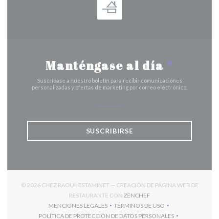
Manténgase al día
*
Suscríbase a nuestro boletín para recibir comunicaciones
personalizadas y ofertas de marketing por correo electrónico.
SUSCRIBIRSE
© 2026 CHEZ RAOUL ESTAMINET — CREACIÓN DE PÁGINA WEB DE
((ABRE EN UNA NUEVA V
RESTAURANTE CON
ZENCHEF
MENCIONES LEGALES
TÉRMINOS DE USO
((ABRE EN UNA NUEVA VENTANA))
((ABRE EN UNA NUEVA VENT
POLÍTICA DE PROTECCIÓN DE DATOS PERSONALES