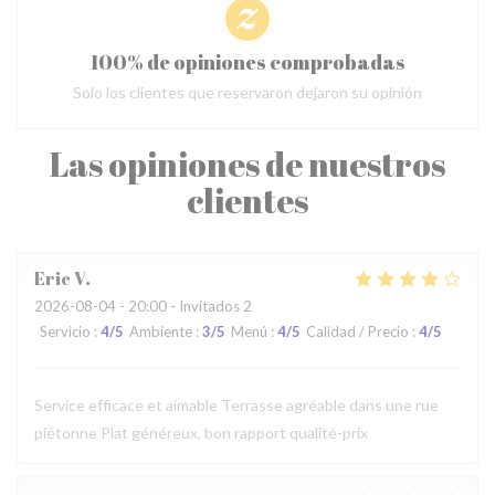
100% de opiniones comprobadas
Solo los clientes que reservaron dejaron su opinión
Las opiniones de nuestros
clientes
Eric
V
2026-08-04
- 20:00 - Invitados 2
Servicio
:
4
/5
Ambiente
:
3
/5
Menú
:
4
/5
Calidad / Precio
:
4
/5
Service efficace et aimable Terrasse agréable dans une rue
piétonne Plat généreux, bon rapport qualité-prix