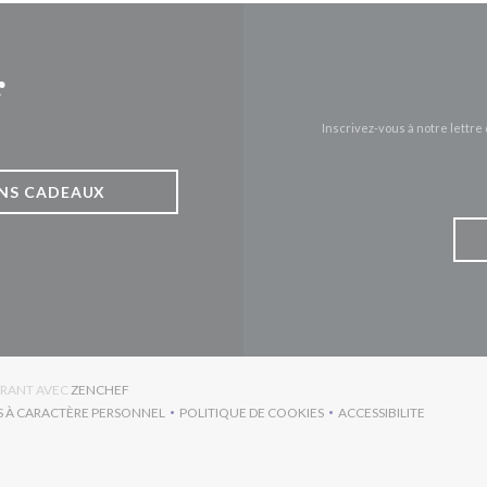
r
Inscrivez-vous à notre lettr
NS CADEAUX
((OUVRE UNE NOUVELLE FENÊTRE))
URANT AVEC
ZENCHEF
S À CARACTÈRE PERSONNEL
POLITIQUE DE COOKIES
ACCESSIBILITE
RE UNE NOUVELLE FENÊTRE))
((OUVRE UNE NOUVELLE FENÊTRE))
((OUVRE UNE NO