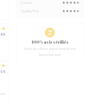
Cuisine
Qualité/Prix
4
/5
100% avis vérifiés
Seuls les clients ayant réservé ont
laissé leur avis
5
/5
nnel