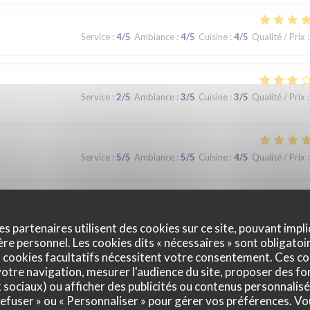
Service
:
4
/5
Ambiance
:
4
/5
Cuisine
:
4
/5
Qualité / Prix
:
Service
:
2
/5
Ambiance
:
3
/5
Cuisine
:
3
/5
Qualité / Prix
:
Service
:
5
/5
Ambiance
:
5
/5
Cuisine
:
4
/5
Qualité / Prix
:
que. Nous avons apprécié notre déjeuner (moule, carbonade, flamiche 
 lors d'un prochaine passage à Lilles.
es partenaires utilisent des cookies sur ce site, pouvant impli
e personnel. Les cookies dits « nécessaires » sont obligatoir
 cookies facultatifs nécessitent votre consentement. Ces co
otre navigation, mesurer l'audience du site, proposer des fon
Service
:
5
/5
Ambiance
:
5
/5
Cuisine
:
5
/5
Qualité / Prix
:
x sociaux) ou afficher des publicités ou contenus personnalisé
 refuser » ou « Personnaliser » pour gérer vos préférences. V