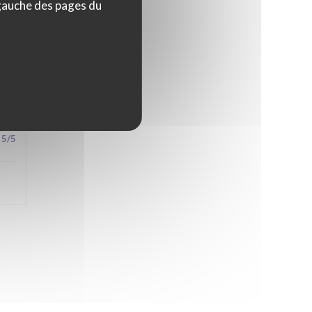
 gauche des pages du
4
/5
5
/5