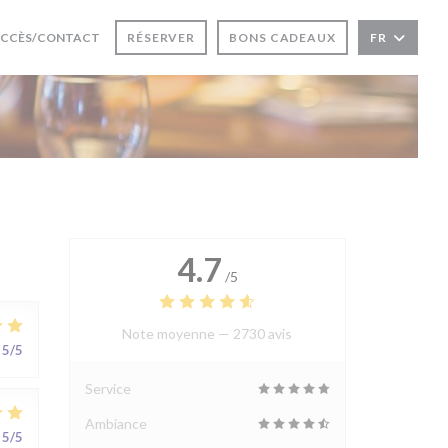
RE UNE NOUVELLE FENÊTRE))
CCÈS/CONTACT
RÉSERVER
BONS CADEAUX
FR
UVRE UNE NOUVELLE FENÊTRE))
4.7
/5
Note moyenne —
2730 avis
5
/5
Service
Ambiance
5
/5