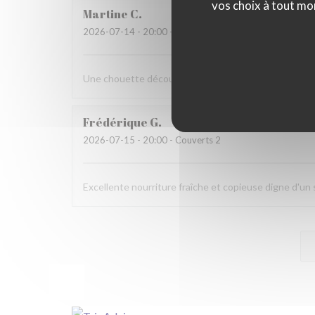
vos choix à tout mo
Martine
C
2026-07-14
- 20:00 - Couverts 6
Une chouette découverte!
Frédérique
G
2026-07-15
- 20:00 - Couverts 2
Excellente nourriture fraîche et copieuse digne d'u