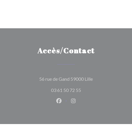
Accès/Contact
((ouvre une nouvelle
56 rue de Gand 59000 Lille
03 61 50 72 55
Facebook ((ouvre une nouvelle 
Instagram ((ouvre une nou