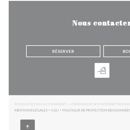
Nous contacte
RÉSERVER
BO
© 2026 CHEZ RAOUL ESTAMINET — CRÉATION DE SITE INTERNET RESTA
MENTIONS LÉGALES
CGU
POLITIQUE DE PROTECTION DES DONNÉE
((OUVRE UNE NOUVELLE FENÊTRE))
((OUVRE UNE NOUVELLE FENÊTRE))
((OUV