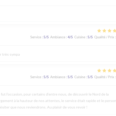
Service
:
5
/5
Ambiance
:
4
/5
Cuisine
:
5
/5
Qualité / Prix
:
ur très sympa
Service
:
5
/5
Ambiance
:
5
/5
Cuisine
:
5
/5
Qualité / Prix
:
t l’occasion, pour certains d’entre nous, de découvrir le Nord de la
argement à la hauteur de nos attentes, le service était rapide et le perso
ésiter que nous reviendrons. Au plaisir de vous revoir !