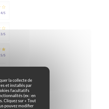
4
/5
3
/5
5
/5
au
quer la collecte de
es et installés par
okies facultatifs
ctionnalités (ex : en
5
/5
s. Cliquez sur « Tout
ous pouvez modifier