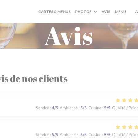
((OUV
CARTES & MENUS
PHOTOS
AVIS
MENU
A
((O
Avis
is de nos clients
Service
:
4
/5
Ambiance
:
5
/5
Cuisine
:
5
/5
Qualité / Prix
:
Service
:
5
/5
Ambiance
:
5
/5
Cuisine
:
5
/5
Qualité / Prix
: