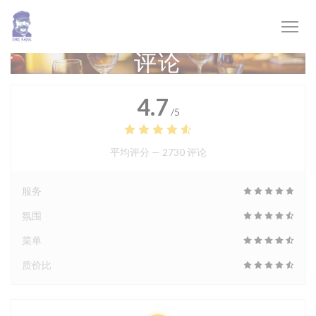
Cookie管理面板
评论
4.7
/5
平均评分 —
2730 评论
服务
氛围
菜单
质价比