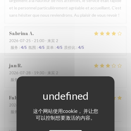
largement à la hauteur de nos attentes, le service était rapide
et le personnel particulièrement agréable et accueillant. C’est
sans hésiter que nous reviendrons. Au plaisir de vous revoir !
Sabrina
A
2026-07-25
- 21:00 - 来宾 2
服务
:
4
/5
氛围
:
4
/5
菜单
:
4
/5
质价比
:
4
/5
jan
R
2026-07-28
- 19:30 - 来宾 2
服务
:
2
/5
氛围
:
3
/5
菜单
:
3
/5
质价比
:
3
/5
Fabrice
K
2026-07-19
- 12:00 - 来宾 3
这个网站使用cookie， 并让您
服务
:
5
/5
氛围
:
5
/5
菜单
:
4
/5
质价比
:
5
/5
可以控制想要激活的内容。