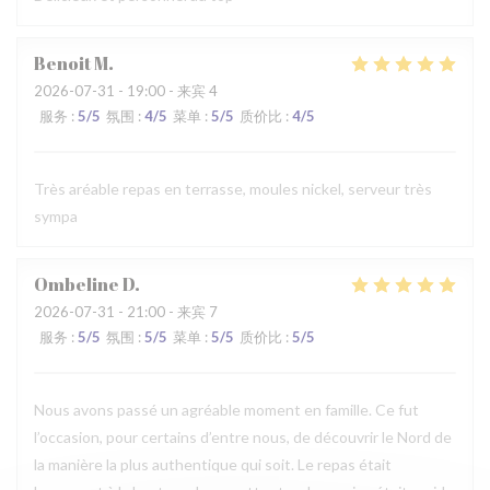
Benoit
M
2026-07-31
- 19:00 - 来宾 4
服务
:
5
/5
氛围
:
4
/5
菜单
:
5
/5
质价比
:
4
/5
Très aréable repas en terrasse, moules nickel, serveur très
sympa
Ombeline
D
2026-07-31
- 21:00 - 来宾 7
服务
:
5
/5
氛围
:
5
/5
菜单
:
5
/5
质价比
:
5
/5
Nous avons passé un agréable moment en famille. Ce fut
l’occasion, pour certains d’entre nous, de découvrir le Nord de
la manière la plus authentique qui soit. Le repas était