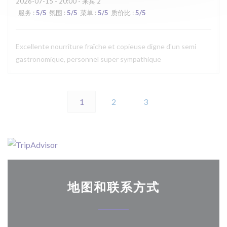
2026-07-15
- 20:00 - 来宾 2
服务
:
5
/5
氛围
:
5
/5
菜单
:
5
/5
质价比
:
5
/5
Excellente nourriture fraîche et copieuse digne d'un semi
gastronomique, personnel super sympathique
1
2
3
地图和联系方式