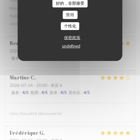
Une table sympathique avec son atmosphère authentique.
好的，全部接受
Nous avons apprécié notre déjeuner (moule, carbonade,
禁用
flamiche au maroilles, etc) et le service. Pourquoi pas y
retourner lors d'un prochaine passage à Lilles.
个性化
保密政策
Benjamin
M
undefined
2026-07-19
- 12:30 - 来宾 2
服务
:
5
/5
氛围
:
5
/5
菜单
:
5
/5
质价比
:
5
/5
Martine
C
2026-07-14
- 20:00 - 来宾 6
服务
:
4
/5
氛围
:
4
/5
菜单
:
4
/5
质价比
:
4
/5
Une chouette découverte!
Frédérique
G