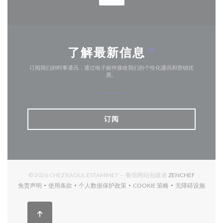
了解最新信息
*
订阅我们的时事通讯，通过电子邮件接收我们的个性化通讯和营销优
惠。
订阅
((在新窗口
© 2026 CHEZ RAOUL ESTAMINET — 餐馆网站创建者
ZENCHEF
免责声明
使用条款
个人数据保护政策
COOKIE 策略
无障碍设施
((在新窗口中打开))
((在新窗口中打开))
((在新窗口中打开))
((在新窗口中打开))
((在新窗口中