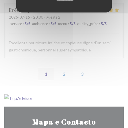
Frédérique
G
2026-07-15
- 20:00 - guests 2
service
:
5
/5
ambience
:
5
/5
menu
:
5
/5
quality_price
:
5
/5
Excellente nourriture fraîche et copieuse digne d'un semi
gastronomique, personnel super sympathique
1
2
3
Mapa e Contacto