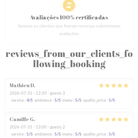
Avaliações 100% certificadas
Apenas os clientes que fizeram reservas submeteram
avaliações
reviews_from_our_clients_fo
llowing_booking
Mathieu
D
2026-07-31
- 12:30 - guests 3
service
:
4
/5
ambience
:
5
/5
menu
:
5
/5
quality_price
:
5
/5
Camille
G
2026-07-31
- 13:00 - guests 2
service
:
5
/5
ambience
:
5
/5
menu
:
5
/5
quality_price
:
5
/5