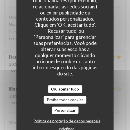
funcionalidades (por exemplo,
relacionadas às redes sociais)
ou exibir publicidade ou
Une table sympathique avec son atmosphère authentique.
conteúdos personalizados.
Clique em 'OK, aceitar tudo',
Nous avons apprécié notre déjeuner (moule, carbonade,
'Recusar tudo' ou
flamiche au maroilles, etc) et le service. Pourquoi pas y
'Personalizar' para gerenciar
retourner lors d'un prochaine passage à Lilles.
suas preferências. Você pode
alterar suas escolhas a
qualquer momento clicando
Benjamin
M
no ícone de cookie no canto
2026-07-19
- 12:30 - guests 2
inferior esquerdo das páginas
service
:
5
/5
ambience
:
5
/5
menu
:
5
/5
quality_price
:
5
/5
do site.
Martine
C
OK, aceitar tudo
2026-07-14
- 20:00 - guests 6
Proíbe todos cookies
service
:
4
/5
ambience
:
4
/5
menu
:
4
/5
quality_price
:
4
/5
Personalizar
Política de proteção de dados pessoais
Une chouette découverte!
undefined