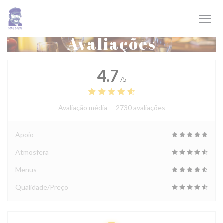
Painel de Gerenciamento de Cookies
Avaliações
4.7
/5
Avaliação média —
2730 avaliações
Apoio
Atmosfera
Menus
Qualidade/Preço