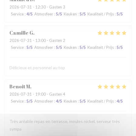
2026-07-31
- 12:30 - Gasten 3
Service
:
4
/5
Atmosfeer
:
5
/5
Keuken
:
5
/5
Kwaliteit / Prijs
:
5
/5
Camille
G
2026-07-31
- 13:00 - Gasten 2
Service
:
5
/5
Atmosfeer
:
5
/5
Keuken
:
5
/5
Kwaliteit / Prijs
:
5
/5
Délicieux et personnel au top
Benoit
M
2026-07-31
- 19:00 - Gasten 4
Service
:
5
/5
Atmosfeer
:
4
/5
Keuken
:
5
/5
Kwaliteit / Prijs
:
4
/5
Très aréable repas en terrasse, moules nickel, serveur très
sympa