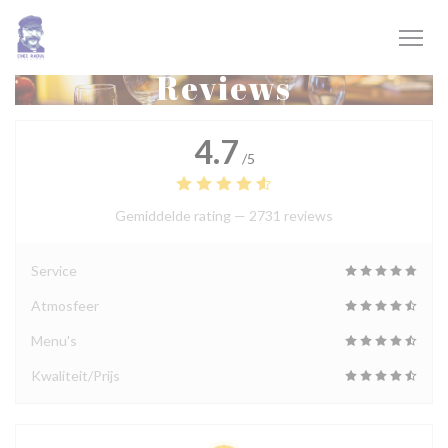
Cookies beheer paneel
Reviews
4.7
/5
Gemiddelde rating —
2731 reviews
Service
Atmosfeer
Menu's
Kwaliteit/Prijs