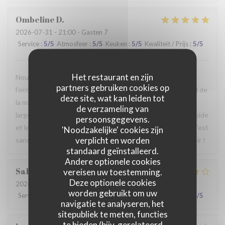
Ombeline
D
2026-07-31
- 21:00 - Gasten 7
Service
:
5
/5
Atmosfeer
:
5
/5
Keuken
:
5
/5
Kwaliteit / Prijs
:
5
/5
Het restaurant en zijn
Nous avons passé un agréable moment en famille. Ce fut
partners gebruiken cookies op
l’occasion, pour certains d’entre nous, de découvrir le Nord de
deze site, wat kan leiden tot
la manière la plus authentique qui soit. Le repas était
de verzameling van
largement à la hauteur de nos attentes, le service était rapide
persoonsgegevens.
et le personnel particulièrement agréable et accueillant. C’est
'Noodzakelijke' cookies zijn
verplicht en worden
sans hésiter que nous reviendrons. Au plaisir de vous revoir !
standaard geïnstalleerd.
Andere optionele cookies
Sabrina
A
vereisen uw toestemming.
Deze optionele cookies
2026-07-25
- 21:00 - Gasten 2
worden gebruikt om uw
Service
:
4
/5
Atmosfeer
:
4
/5
Keuken
:
4
/5
Kwaliteit / Prijs
:
4
/5
navigatie te analyseren, het
sitepubliek te meten, functies
te bieden (bijv. gerelateerd