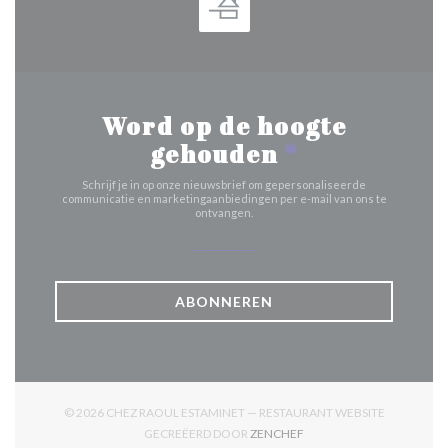
Word op de hoogte
gehouden
*
Schrijf je in op onze nieuwsbrief om gepersonaliseerde
communicatie en marketingaanbiedingen per e-mail van ons te
ontvangen.
ABONNEREN
© 2026 CHEZ RAOUL ESTAMINET — RESTAURANT WEBSITE
((OPENT IN EEN NIEUW V
GECREËERD DOOR
ZENCHEF