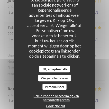
jan
R
aan sociale netwerken) of
2026-07-28
- 19:30 - Gasten 2
gepersonaliseerde
Service
:
2
/5
Atmosfeer
:
3
/5
Keuken
:
3
/5
Kwaliteit / Prijs
:
3
/5
advertenties of inhoud weer
te geven. Klik op 'OK,
accepteer alle', 'Weiger alle' of
Fabrice
K
'Personaliseer' om uw
2026-07-19
- 12:00 - Gasten 3
voorkeuren te beheren. U
Service
:
5
/5
Atmosfeer
:
5
/5
Keuken
:
4
/5
Kwaliteit / Prijs
:
5
/5
kunt uw keuzes op elk
moment wijzigen door op het
cookiepictogram linksonder
Une table sympathique avec son atmosphère authentique.
op de sitepagina's te klikken.
Nous avons apprécié notre déjeuner (moule, carbonade,
flamiche au maroilles, etc) et le service. Pourquoi pas y
OK, accepteer alle
retourner lors d'un prochaine passage à Lilles.
Weiger alle cookies
Personaliseer
Benjamin
M
2026-07-19
- 12:30 - Gasten 2
Beleid voor de bescherming van
persoonsgegevens
Service
:
5
/5
Atmosfeer
:
5
/5
Keuken
:
5
/5
Kwaliteit / Prijs
:
5
/5
Cookiebeleid