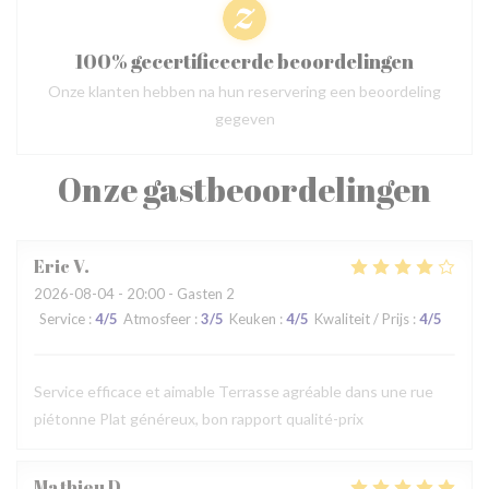
100% gecertificeerde beoordelingen
Onze klanten hebben na hun reservering een beoordeling
gegeven
Onze gastbeoordelingen
Eric
V
2026-08-04
- 20:00 - Gasten 2
Service
:
4
/5
Atmosfeer
:
3
/5
Keuken
:
4
/5
Kwaliteit / Prijs
:
4
/5
Service efficace et aimable Terrasse agréable dans une rue
piétonne Plat généreux, bon rapport qualité-prix
Mathieu
D