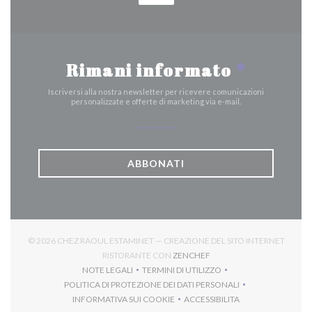
Rimani informato
*
Iscriversi alla nostra newsletter per ricevere comunicazioni
personalizzate e offerte di marketing via e-mail.
ABBONATI
© 2026 CHEZ RAOUL ESTAMINET — CREAZIONE DEL SITO INTERNET
((APRE UNA NUOVA FINES
RISTORANTE CON
ZENCHEF
NOTE LEGALI
TERMINI DI UTILIZZO
((APRE UNA NUOVA FINESTRA))
((APRE UNA NUOVA FINESTRA))
POLITICA DI PROTEZIONE DEI DATI PERSONALI
((APRE UNA NUOVA FINESTRA))
INFORMATIVA SUI COOKIE
ACCESSIBILITA
((APRE UNA NUOVA FINESTRA))
((APRE UNA NUOVA FINES