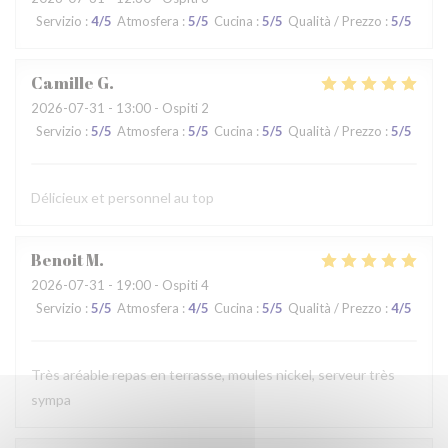
Servizio
:
4
/5
Atmosfera
:
5
/5
Cucina
:
5
/5
Qualità / Prezzo
:
5
/5
Camille
G
2026-07-31
- 13:00 - Ospiti 2
Servizio
:
5
/5
Atmosfera
:
5
/5
Cucina
:
5
/5
Qualità / Prezzo
:
5
/5
Délicieux et personnel au top
Benoit
M
2026-07-31
- 19:00 - Ospiti 4
Servizio
:
5
/5
Atmosfera
:
4
/5
Cucina
:
5
/5
Qualità / Prezzo
:
4
/5
Très aréable repas en terrasse, moules nickel, serveur très
sympa