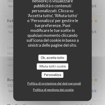
network) o visualizzare
2026-07-28
- 19:30 - Ospiti 2
pubblicità o contenuti
Servizio
:
2
/5
Atmosfera
:
3
/5
Cucina
:
3
/5
Qualità / Prezzo
:
3
/5
personalizzati. Clicca su
'Accetta tutto', 'Rifiuta tutto'
Fabrice
K
o 'Personalizza' per gestire le
tue preferenze. Puoi
2026-07-19
- 12:00 - Ospiti 3
modificare le tue scelte in
Servizio
:
5
/5
Atmosfera
:
5
/5
Cucina
:
4
/5
Qualità / Prezzo
:
5
/5
qualsiasi momento cliccando
sull'icona del cookie in basso a
sinistra delle pagine del sito.
Une table sympathique avec son atmosphère authentique.
Nous avons apprécié notre déjeuner (moule, carbonade,
Ok, accetta tutto
flamiche au maroilles, etc) et le service. Pourquoi pas y
retourner lors d'un prochaine passage à Lilles.
Rifiuta tutti i cookie
Personalizza
Benjamin
M
Politica di protezione dei dati personali
2026-07-19
- 12:30 - Ospiti 2
Politica di gestione dei cookie
Servizio
:
5
/5
Atmosfera
:
5
/5
Cucina
:
5
/5
Qualità / Prezzo
:
5
/5