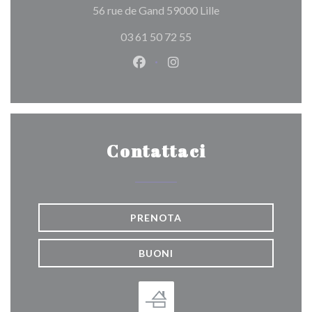
((apre una nuova fin
56 rue de Gand 59000 Lille
03 61 50 72 55
Facebook ((apre una nuova fines
Instagram ((apre una nuov
Contattaci
PRENOTA
BUONI