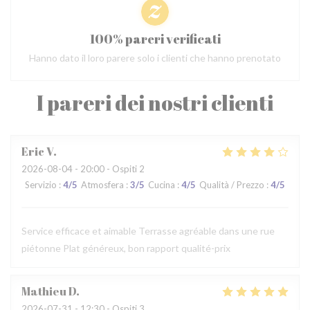
100% pareri verificati
Hanno dato il loro parere solo i clienti che hanno prenotato
I pareri dei nostri clienti
Eric
V
2026-08-04
- 20:00 - Ospiti 2
Servizio
:
4
/5
Atmosfera
:
3
/5
Cucina
:
4
/5
Qualità / Prezzo
:
4
/5
Service efficace et aimable Terrasse agréable dans une rue
piétonne Plat généreux, bon rapport qualité-prix
Mathieu
D
2026-07-31
- 12:30 - Ospiti 3