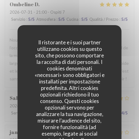
Ombeline
D
2026-07-31
- 21:00 - Ospiti 7
Servizio
:
5
/5
Atmosfera
:
5
/5
Cucina
:
5
/5
Qualità / Prezzo
:
5
/5
Nous avons passé un agréable moment en famille. Ce fut
Il ristorante e i suoi partner
l’occasion, pour certains d’entre nous, de découvrir le Nord de
utilizzano cookies su questo
sito, che possono comportare
la manière la plus authentique qui soit. Le repas était
la raccolta di dati personali. I
largement à la hauteur de nos attentes, le service était rapide
cookies denominati
et le personnel particulièrement agréable et accueillant. C’est
«necessari» sono obbligatori e
sans hésiter que nous reviendrons. Au plaisir de vous revoir !
installati per impostazione
predefinita. Altri cookies
opzionali richiedono il tuo
Sabrina
A
consenso. Questi cookies
2026-07-25
- 21:00 - Ospiti 2
opzionali servono per
Servizio
:
4
/5
Atmosfera
:
4
/5
Cucina
:
4
/5
Qualità / Prezzo
:
4
/5
analizzare la tua navigazione,
misurare l'audience del sito,
fornire funzionalità (ad
jan
R
esempio, legate ai social