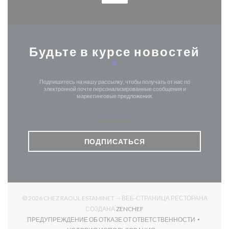
Будьте в курсе новостей
*
Подпишитесь на нашу рассылку, чтобы получать от нас по
электронной почте персонализированные сообщения и
маркетинговые предложения.
ПОДПИСАТЬСЯ
© 2026 CHEZ RAOUL ESTAMINET — ВЕБ-СТРАНИЦА РЕСТОРАНА
((ОТКРЫВАЕТСЯ В НОВОМ О
СОЗДАНА
ZENCHEF
ПРЕДУПРЕЖДЕНИЕ ОБ ОТКАЗЕ ОТ ОТВЕТСТВЕННОСТИ
((ОТКРЫВАЕТСЯ В НОВОМ ОКНЕ))