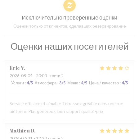
Исключительно проверенные оценки
Оценки только от клиентов, сделавших резервирование
Оценки наших посетителей
Eric
V
2026-08-04
- 20:00 - гости 2
Услуги
:
4
/5
Атмосфера
:
3
/5
Меню
:
4
/5
Цена / качество
:
4
/5
Service efficace et aimable Terrasse agréable dans une rue
piétonne Plat généreux, bon rapport qualité-prix
Mathieu
D
2026-07-31
- 12:30 - гости 3