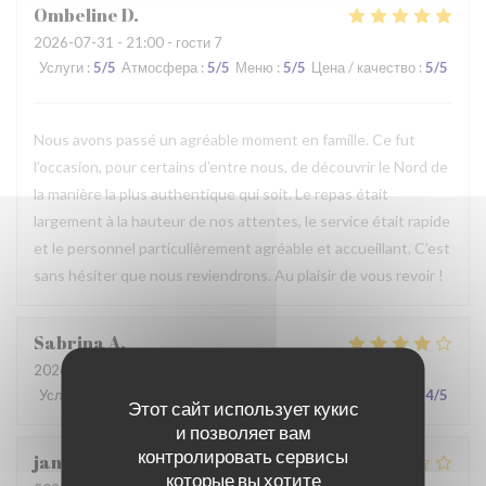
Ombeline
D
2026-07-31
- 21:00 - гости 7
Услуги
:
5
/5
Атмосфера
:
5
/5
Меню
:
5
/5
Цена / качество
:
5
/5
Nous avons passé un agréable moment en famille. Ce fut
l’occasion, pour certains d’entre nous, de découvrir le Nord de
la manière la plus authentique qui soit. Le repas était
largement à la hauteur de nos attentes, le service était rapide
et le personnel particulièrement agréable et accueillant. C’est
sans hésiter que nous reviendrons. Au plaisir de vous revoir !
Sabrina
A
2026-07-25
- 21:00 - гости 2
Услуги
:
4
/5
Атмосфера
:
4
/5
Меню
:
4
/5
Цена / качество
:
4
/5
Этот сайт использует кукис
и позволяет вам
контролировать сервисы
jan
R
которые вы хотите