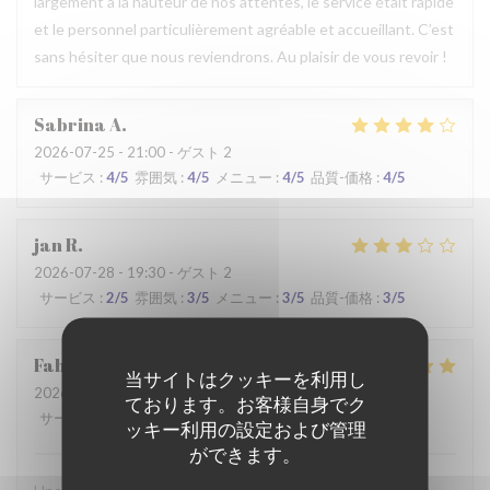
largement à la hauteur de nos attentes, le service était rapide
et le personnel particulièrement agréable et accueillant. C’est
sans hésiter que nous reviendrons. Au plaisir de vous revoir !
Sabrina
A
2026-07-25
- 21:00 - ゲスト 2
サービス
:
4
/5
雰囲気
:
4
/5
メニュー
:
4
/5
品質-価格
:
4
/5
jan
R
2026-07-28
- 19:30 - ゲスト 2
サービス
:
2
/5
雰囲気
:
3
/5
メニュー
:
3
/5
品質-価格
:
3
/5
Fabrice
K
当サイトはクッキーを利用し
2026-07-19
- 12:00 - ゲスト 3
ております。お客様自身でク
サービス
:
5
/5
雰囲気
:
5
/5
メニュー
:
4
/5
品質-価格
:
5
/5
ッキー利用の設定および管理
ができます。