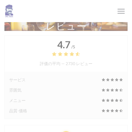
クッキー利用の管理について
レビュー
4.7
/5
評価の平均 —
2730 レビュー
サービス
雰囲気
メニュー
品質-価格