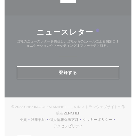
ニュースレター
*
当社のニュースレターを購読し、当社からのEメールによる個別コミ
ュニケーションやマーケティングオファーを受け取る。
登録する
© 2026 CHEZ RAOUL ESTAMINET — このレストランウェブサイトの作
((新しいウィンドウで開きます))
成者
ZENCHEF
免責
利用規約
個人情報保護方針
クッキー ポリシー
((新しいウィンドウで開きます))
((新しいウィンドウで開きます))
((新しいウィンドウで開きます))
((新しいウィンドウで開
アクセシビリティ
((新しいウィンドウで開きます))