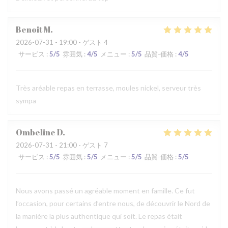
Benoit
M
2026-07-31
- 19:00 - ゲスト 4
サービス
:
5
/5
雰囲気
:
4
/5
メニュー
:
5
/5
品質-価格
:
4
/5
Très aréable repas en terrasse, moules nickel, serveur très
sympa
Ombeline
D
2026-07-31
- 21:00 - ゲスト 7
サービス
:
5
/5
雰囲気
:
5
/5
メニュー
:
5
/5
品質-価格
:
5
/5
Nous avons passé un agréable moment en famille. Ce fut
l’occasion, pour certains d’entre nous, de découvrir le Nord de
la manière la plus authentique qui soit. Le repas était