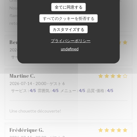
Une table sympathique avec son atmosphère authentique.
全てに同意する
Nous avons apprécié notre déjeuner (moule, carbonade,
flamiche au maroilles, etc) et le service. Pourquoi pas y
すべてのクッキーを拒否する
retourner lors d'un prochaine passage à Lilles.
カスタマイズする
プライバシーポリシー
Benjamin
M
undefined
2026-07-19
- 12:30 - ゲスト 2
サービス
:
5
/5
雰囲気
:
5
/5
メニュー
:
5
/5
品質-価格
:
5
/5
Martine
C
2026-07-14
- 20:00 - ゲスト 6
サービス
:
4
/5
雰囲気
:
4
/5
メニュー
:
4
/5
品質-価格
:
4
/5
Une chouette découverte!
Frédérique
G