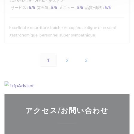
2026-07-15
- 20:00 - ゲスト 2
サービス
:
5
/5
雰囲気
:
5
/5
メニュー
:
5
/5
品質-価格
:
5
/5
Excellente nourriture fraîche et copieuse digne d'un semi
gastronomique, personnel super sympathique
1
2
3
アクセス/お問い合わせ