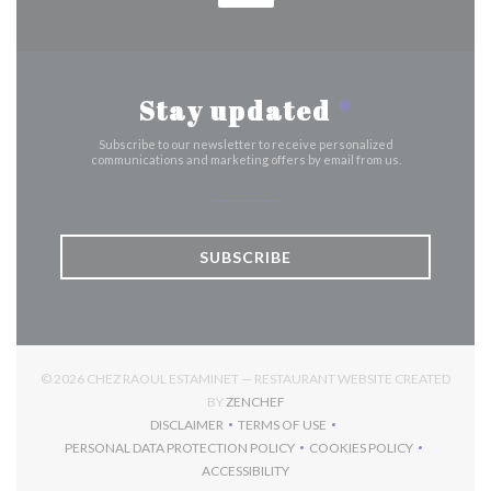
Stay updated
*
Subscribe to our newsletter to receive personalized
communications and marketing offers by email from us.
SUBSCRIBE
© 2026 CHEZ RAOUL ESTAMINET — RESTAURANT WEBSITE CREATED
((OPENS IN A NEW WINDOW))
BY
ZENCHEF
DISCLAIMER
TERMS OF USE
((OPENS IN A NEW WINDOW))
((OPENS IN A NEW WINDOW))
PERSONAL DATA PROTECTION POLICY
COOKIES POLICY
((OPENS IN A NEW WINDOW))
((OPENS IN A NEW 
ACCESSIBILITY
((OPENS IN A NEW WINDOW))