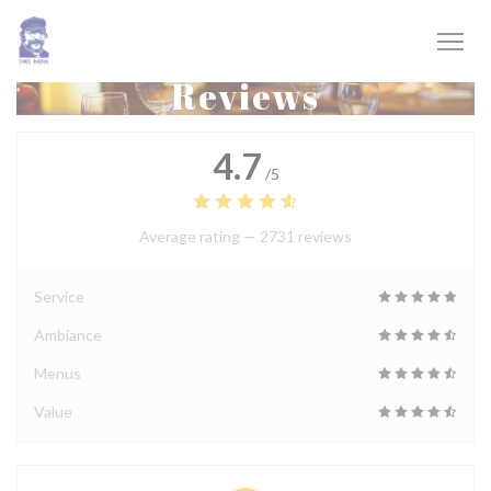
Personalizing your cookie choices
Reviews
4.7
/5
Average rating —
2731 reviews
Service
Ambiance
Menus
Value