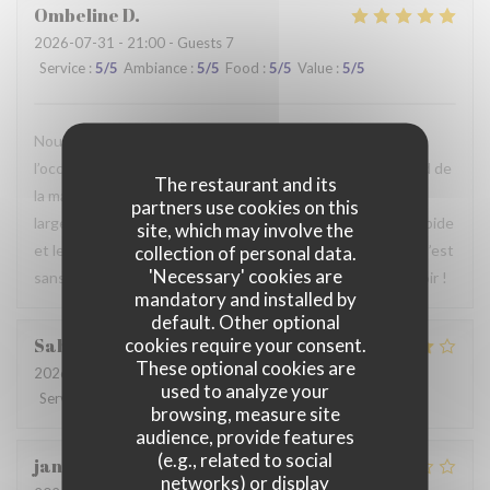
Ombeline
D
2026-07-31
- 21:00 - Guests 7
Service
:
5
/5
Ambiance
:
5
/5
Food
:
5
/5
Value
:
5
/5
Nous avons passé un agréable moment en famille. Ce fut
l’occasion, pour certains d’entre nous, de découvrir le Nord de
The restaurant and its
la manière la plus authentique qui soit. Le repas était
partners use cookies on this
largement à la hauteur de nos attentes, le service était rapide
site, which may involve the
et le personnel particulièrement agréable et accueillant. C’est
collection of personal data.
'Necessary' cookies are
sans hésiter que nous reviendrons. Au plaisir de vous revoir !
mandatory and installed by
default. Other optional
cookies require your consent.
Sabrina
A
These optional cookies are
2026-07-25
- 21:00 - Guests 2
used to analyze your
Service
:
4
/5
Ambiance
:
4
/5
Food
:
4
/5
Value
:
4
/5
browsing, measure site
audience, provide features
(e.g., related to social
jan
R
networks) or display