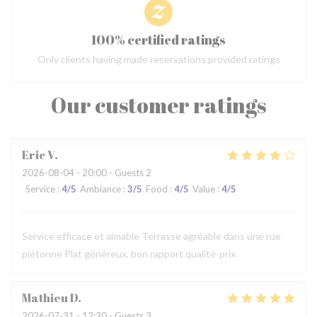
100% certified ratings
Only clients having made reservations provided ratings
Our customer ratings
Eric
V
2026-08-04
- 20:00 - Guests 2
Service
:
4
/5
Ambiance
:
3
/5
Food
:
4
/5
Value
:
4
/5
Service efficace et aimable Terrasse agréable dans une rue
piétonne Plat généreux, bon rapport qualité-prix
Mathieu
D
2026-07-31
- 12:30 - Guests 3