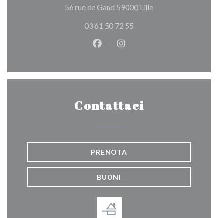
((apre una nuova fin
56 rue de Gand 59000 Lille
03 61 50 72 55
Facebook ((apre una nuova fines
Instagram ((apre una nuov
Contattaci
PRENOTA
BUONI