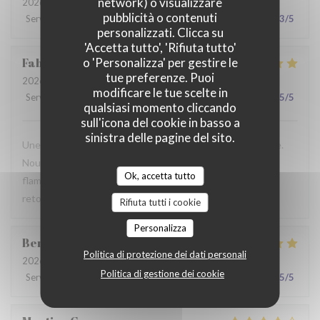
network) o visualizzare
2026-07-28
- 19:30 - Ospiti 2
pubblicità o contenuti
Servizio
:
2
/5
Atmosfera
:
3
/5
Cucina
:
3
/5
Qualità / Prezzo
:
3
/5
personalizzati. Clicca su
'Accetta tutto', 'Rifiuta tutto'
Fabrice
K
o 'Personalizza' per gestire le
tue preferenze. Puoi
2026-07-19
- 12:00 - Ospiti 3
modificare le tue scelte in
Servizio
:
5
/5
Atmosfera
:
5
/5
Cucina
:
4
/5
Qualità / Prezzo
:
5
/5
qualsiasi momento cliccando
sull'icona del cookie in basso a
sinistra delle pagine del sito.
Une table sympathique avec son atmosphère authentique.
Nous avons apprécié notre déjeuner (moule, carbonade,
Ok, accetta tutto
flamiche au maroilles, etc) et le service. Pourquoi pas y
retourner lors d'un prochaine passage à Lilles.
Rifiuta tutti i cookie
Personalizza
Benjamin
M
Politica di protezione dei dati personali
2026-07-19
- 12:30 - Ospiti 2
Politica di gestione dei cookie
Servizio
:
5
/5
Atmosfera
:
5
/5
Cucina
:
5
/5
Qualità / Prezzo
:
5
/5