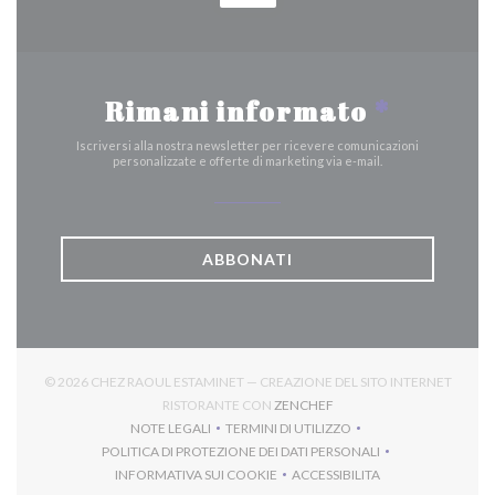
Rimani informato
*
Iscriversi alla nostra newsletter per ricevere comunicazioni
personalizzate e offerte di marketing via e-mail.
ABBONATI
© 2026 CHEZ RAOUL ESTAMINET — CREAZIONE DEL SITO INTERNET
((APRE UNA NUOVA FINES
RISTORANTE CON
ZENCHEF
NOTE LEGALI
TERMINI DI UTILIZZO
((APRE UNA NUOVA FINESTRA))
((APRE UNA NUOVA FINESTRA))
POLITICA DI PROTEZIONE DEI DATI PERSONALI
((APRE UNA NUOVA FINESTRA))
INFORMATIVA SUI COOKIE
ACCESSIBILITA
((APRE UNA NUOVA FINESTRA))
((APRE UNA NUOVA FINES