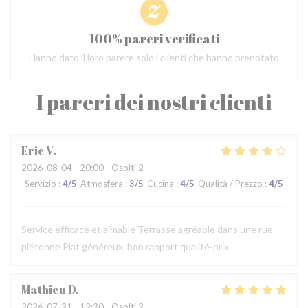
100% pareri verificati
Hanno dato il loro parere solo i clienti che hanno prenotato
I pareri dei nostri clienti
Eric
V
2026-08-04
- 20:00 - Ospiti 2
Servizio
:
4
/5
Atmosfera
:
3
/5
Cucina
:
4
/5
Qualità / Prezzo
:
4
/5
Service efficace et aimable Terrasse agréable dans une rue
piétonne Plat généreux, bon rapport qualité-prix
Mathieu
D
2026-07-31
- 12:30 - Ospiti 3