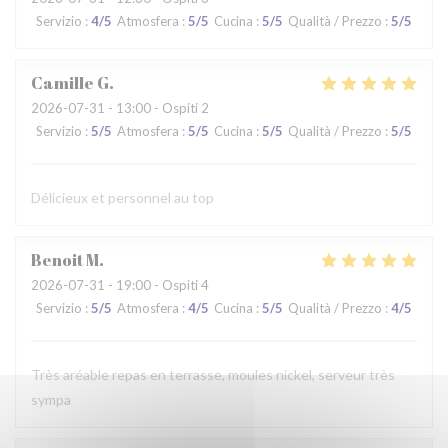
Servizio
:
4
/5
Atmosfera
:
5
/5
Cucina
:
5
/5
Qualità / Prezzo
:
5
/5
Camille
G
2026-07-31
- 13:00 - Ospiti 2
Servizio
:
5
/5
Atmosfera
:
5
/5
Cucina
:
5
/5
Qualità / Prezzo
:
5
/5
Délicieux et personnel au top
Benoit
M
2026-07-31
- 19:00 - Ospiti 4
Servizio
:
5
/5
Atmosfera
:
4
/5
Cucina
:
5
/5
Qualità / Prezzo
:
4
/5
Très aréable repas en terrasse, moules nickel, serveur très
sympa