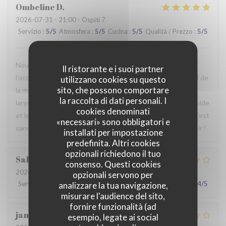
Ombeline
D
2026-07-31
- 21:00 - Ospiti 7
Servizio
:
5
/5
Atmosfera
:
5
/5
Cucina
:
5
/5
Qualità / Prezzo
:
5
/5
Nous avons passé un agréable moment en famille. Ce fut
Il ristorante e i suoi partner
l’occasion, pour certains d’entre nous, de découvrir le Nord de
utilizzano cookies su questo
sito, che possono comportare
la manière la plus authentique qui soit. Le repas était
la raccolta di dati personali. I
largement à la hauteur de nos attentes, le service était rapide
cookies denominati
et le personnel particulièrement agréable et accueillant. C’est
«necessari» sono obbligatori e
sans hésiter que nous reviendrons. Au plaisir de vous revoir !
installati per impostazione
predefinita. Altri cookies
opzionali richiedono il tuo
Sabrina
A
consenso. Questi cookies
2026-07-25
- 21:00 - Ospiti 2
opzionali servono per
Servizio
:
4
/5
Atmosfera
:
4
/5
Cucina
:
4
/5
Qualità / Prezzo
:
4
/5
analizzare la tua navigazione,
misurare l'audience del sito,
fornire funzionalità (ad
jan
R
esempio, legate ai social