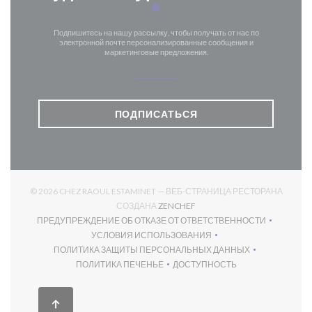
*
Подпишитесь на нашу рассылку, чтобы получать от нас по
электронной почте персонализированные сообщения и
маркетинговые предложения.
ПОДПИСАТЬСЯ
© 2026 CHEZ RAOUL ESTAMINET — ВЕБ-СТРАНИЦА РЕСТОРАНА
((ОТКРЫВАЕТСЯ В НОВОМ О
СОЗДАНА
ZENCHEF
ПРЕДУПРЕЖДЕНИЕ ОБ ОТКАЗЕ ОТ ОТВЕТСТВЕННОСТИ
((ОТКРЫВАЕТСЯ В НОВОМ ОКНЕ))
УСЛОВИЯ ИСПОЛЬЗОВАНИЯ
((ОТКРЫВАЕТСЯ В НОВОМ ОКНЕ))
ПОЛИТИКА ЗАЩИТЫ ПЕРСОНАЛЬНЫХ ДАННЫХ
((ОТКРЫВАЕТСЯ В НОВОМ ОКНЕ))
ПОЛИТИКА ПЕЧЕНЬЕ
ДОСТУПНОСТЬ
((ОТКРЫВАЕТСЯ В НОВОМ ОКНЕ))
((ОТКРЫВАЕТСЯ В НОВОМ