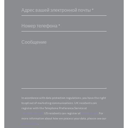
In accordance with data protection regulations, you have the right
to opt out of marketing communications. UK residents can
register with the Telephone Preference Service at
tpsonline.org.uk
. US residents can register at
donotcall.gov
. For
more information about how we process your data, please see our
privacy policy
.