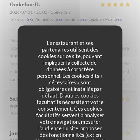
Ombeline
D
2026-07-31
- 21:00 - Couverts 7
Service
:
5
/5
Ambiance
:
5
/5
Cuisine
:
5
/5
Qualité / Prix
:
5
/5
Nous avons passé un agréable moment en famille. Ce fut
Le restaurant et ses
l’occasion, pour certains d’entre nous, de découvrir le Nord de
partenaires utilisent des
cookies sur ce site, pouvant
la manière la plus authentique qui soit. Le repas était
impliquer la collecte de
largement à la hauteur de nos attentes, le service était rapide
données à caractère
et le personnel particulièrement agréable et accueillant. C’est
personnel. Les cookies dits «
sans hésiter que nous reviendrons. Au plaisir de vous revoir !
nécessaires » sont
obligatoires et installés par
défaut. D'autres cookies
Sabrina
A
facultatifs nécessitent votre
2026-07-25
- 21:00 - Couverts 2
consentement. Ces cookies
Service
:
4
/5
Ambiance
:
4
/5
Cuisine
:
4
/5
Qualité / Prix
:
4
/5
facultatifs servent à analyser
votre navigation, mesurer
l'audience du site, proposer
jan
R
des fonctionnalités (ex : en