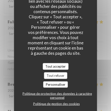
lien avec les réseaux sociaux)
2026-07-28
- 19:30 - Couverts 2
ou afficher des publicités ou
Service
:
2
/5
Ambiance
:
3
/5
Cuisine
:
3
/5
Qualité / Prix
:
3
/5
contenus personnalisés.
Cliquez sur « Tout accepter »,
Fabrice
K
« Tout refuser » ou «
Personnaliser » pour gérer
2026-07-19
- 12:00 - Couverts 3
vos préférences. Vous pouvez
Service
:
5
/5
Ambiance
:
5
/5
Cuisine
:
4
/5
Qualité / Prix
:
5
/5
modifier vos choix à tout
moment en cliquant sur l'icône
représentant un cookie en bas
Une table sympathique avec son atmosphère authentique.
à gauche des pages du site.
Nous avons apprécié notre déjeuner (moule, carbonade,
flamiche au maroilles, etc) et le service. Pourquoi pas y
Tout accepter
retourner lors d'un prochaine passage à Lilles.
Tout refuser
Benjamin
M
Personnaliser
2026-07-19
- 12:30 - Couverts 2
Politique de protection des données à caractère
Service
:
5
/5
Ambiance
:
5
/5
Cuisine
:
5
/5
Qualité / Prix
:
5
/5
personnel
Politique de gestion des cookies