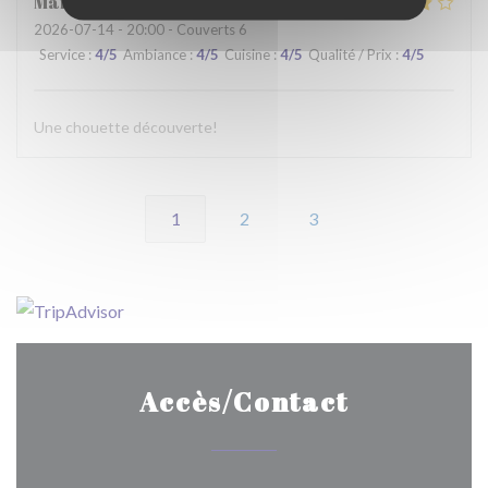
Martine
C
2026-07-14
- 20:00 - Couverts 6
Service
:
4
/5
Ambiance
:
4
/5
Cuisine
:
4
/5
Qualité / Prix
:
4
/5
Une chouette découverte!
1
2
3
Accès/Contact