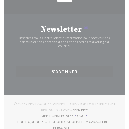
Newsletter
*
Inscrivez-vous à notre lettre d'information pour recevoir des
communications personnalisées et des offres marketing par
courriel.
S'ABONNER
© 2026 CHEZ RAOUL ESTAMINET — CRÉATION DE SITE INTERNET
((OUVRE UNE NOUVELLE 
RESTAURANT AVEC
ZENCHEF
MENTIONS LÉGALES
CGU
((OUVRE UNE NOUVELLE FENÊTRE))
((OUVRE UNE NOUVELLE FEN
POLITIQUE DE PROTECTION DES DONNÉES À CARACTÈRE
((OUVRE UNE NOUVELLE FENÊTRE))
PERSONNEL