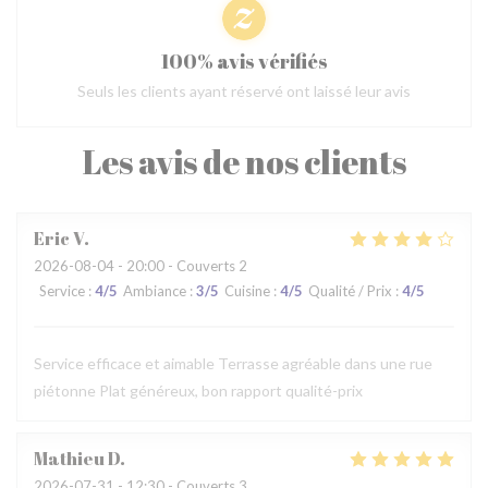
100% avis vérifiés
Seuls les clients ayant réservé ont laissé leur avis
Les avis de nos clients
Eric
V
2026-08-04
- 20:00 - Couverts 2
Service
:
4
/5
Ambiance
:
3
/5
Cuisine
:
4
/5
Qualité / Prix
:
4
/5
Service efficace et aimable Terrasse agréable dans une rue
piétonne Plat généreux, bon rapport qualité-prix
Mathieu
D
2026-07-31
- 12:30 - Couverts 3