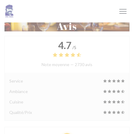
Personnalisation de vos choix en matière de cookies
Avis
4.7
/5
Note moyenne —
2730 avis
Service
Ambiance
Cuisine
Qualité/Prix