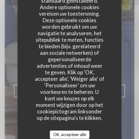
standaard geïnstalleerd.
Andere optionele cookies
vereisen uw toestemming.
Deze optionele cookies
worden gebruikt om uw
navigatie te analyseren, het
sitepubliek te meten, functies
Chez Raoul
te bieden (bijv. gerelateerd
aan sociale netwerken) of
Estaminet
gepersonaliseerde
advertenties of inhoud weer
te geven. Klik op 'OK,
BELGISCHE STIJLBALK
|
LILLE
accepteer alle', 'Weiger alle' of
'Personaliseer' om uw
RESERVEER EEN TAFEL
voorkeuren te beheren. U
kunt uw keuzes op elk
moment wijzigen door op het
cookiepictogram linksonder
op de sitepagina's te klikken.
OK, accepteer alle