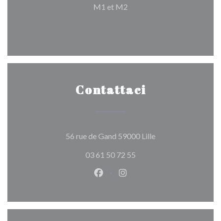
M1 et M2
Contattaci
((apre una nuova fin
56 rue de Gand 59000 Lille
03 61 50 72 55
Facebook ((apre una nuova fines
Instagram ((apre una nuov