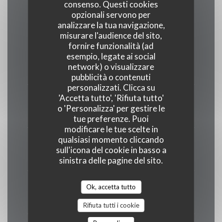
Orari
consenso. Questi cookies
opzionali servono per
analizzare la tua navigazione,
misurare l'audience del sito,
fornire funzionalità (ad
esempio, legate ai social
Lunedi
network) o visualizzare
Chiuso
pubblicità o contenuti
personalizzati. Clicca su
'Accetta tutto', 'Rifiuta tutto'
Martedi
o 'Personalizza' per gestire le
12:00 - 14:00
18:30 - 22:30
•
tue preferenze. Puoi
modificare le tue scelte in
qualsiasi momento cliccando
Mercoledi
sull'icona del cookie in basso a
18:30 - 22:30
sinistra delle pagine del sito.
Giovedi
Ok, accetta tutto
12:00 - 14:00
18:30 - 22:30
•
Rifiuta tutti i cookie