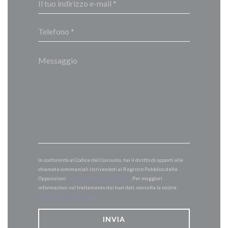
In conformità al Codice del Consumo, hai il diritto di opporti alle
chiamate commerciali iscrivendoti al Registro Pubblico delle
Opposizioni:
registrodelleopposizioni.it
. Per maggiori
informazioni sul trattamento dei tuoi dati, consulta la nostra
informativa sulla privacy
.