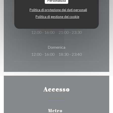
Personalizza
Venerdi
Politica di protezione dei dati personali
12:00 - 14:00
18:30 - 23:00
•
Politica di gestione dei cookie
Sabato
12:00 - 16:00
21:00 - 23:30
•
Domenica
12:00 - 16:00
18:30 - 23:40
•
Accesso
Metro