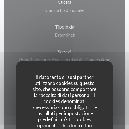
Cucina
Cucina tradizionale
Tipologia
Estaminet
Servizi
Privatizzazione, Accesso disabili, Connessione
wifi
Il ristorante e i suoi partner
utilizzano cookies su questo
Metodo di pagamento
sito, che possono comportare
Ticket ristorante digitalizzato, Contanti, Buoni
la raccolta di dati personali. I
vacanza, Bancomat
cookies denominati
«necessari» sono obbligatori e
installati per impostazione
predefinita. Altri cookies
opzionali richiedono il tuo