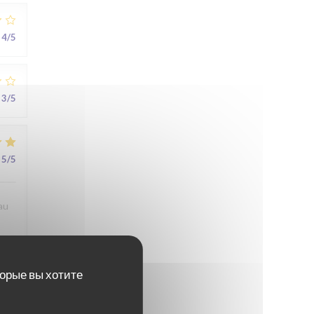
4
/5
3
/5
5
/5
au
торые вы хотите
5
/5