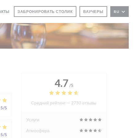
ТАКТЫ
ЗАБРОНИРОВАТЬ СТОЛИК
ВАУЧЕРЫ
RU
НОВОМ ОКНЕ))
В НОВОМ ОКНЕ))
4.7
/5
Средний рейтинг —
2730 отзывы
5
/5
Услуги
Атмосфера
5
/5