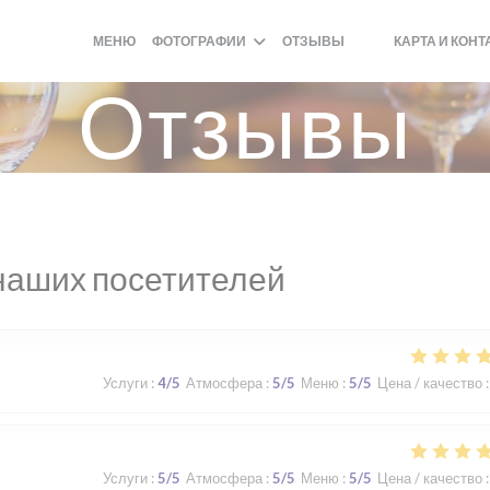
МЕНЮ
ФОТОГРАФИИ
ОТЗЫВЫ
КАРТА И КОН
((ОТКРЫВАЕТСЯ В 
((ОТКРЫВАЕТСЯ 
Отзывы
наших посетителей
Услуги
:
4
/5
Атмосфера
:
5
/5
Меню
:
5
/5
Цена / качество
:
Услуги
:
5
/5
Атмосфера
:
5
/5
Меню
:
5
/5
Цена / качество
: