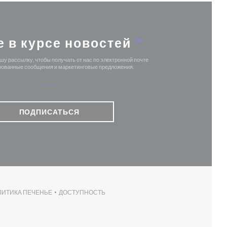
е в курсе новостей
*
у рассылку, чтобы получать от нас по электронной почте
ованные сообщения и маркетинговые предложения.
ПОДПИСАТЬСЯ
ЛИТИКА ПЕЧЕНЬЕ
ДОСТУПНОСТЬ
НЕ))
((ОТКРЫВАЕТСЯ В НОВОМ ОКНЕ))
((ОТКРЫВАЕТСЯ В НОВОМ ОКНЕ))