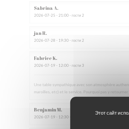
Sabrina
A
2026-07-25
- 21:00 - гости 2
jan
R
2026-07-28
- 19:30 - гости 2
Fabrice
K
2026-07-19
- 12:00 - гости 3
Une table sympathique avec son atmosphère authenti
maroilles, etc) et le service. Pourquoi pas y retourner
Benjamin
M
Этот сайт испо
2026-07-19
- 12:30 - гости 2