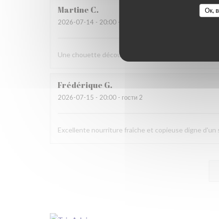
Martine
C
Ок, 
2026-07-14
- 20:00 - гости 6
Une chouette découverte!
Frédérique
G
2026-07-15
- 20:00 - гости 2
Excellente nourriture fraîche et copieuse digne d'u