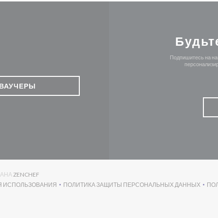
Будьт
Подпишитесь на наш
персонализир
ВАУЧЕРЫ
((ОТКРЫВАЕТСЯ В НОВОМ ОКНЕ))
ДАНА
ZENCHEF
Я ИСПОЛЬЗОВАНИЯ
ПОЛИТИКА ЗАЩИТЫ ПЕРСОНАЛЬНЫХ ДАННЫХ
ПО
((ОТКРЫВАЕТСЯ В НОВОМ ОКНЕ))
((ОТКРЫВАЕТСЯ В НОВОМ ОК