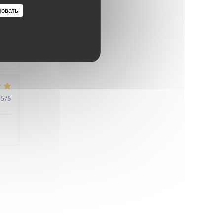
ровать
4
/5
5
/5