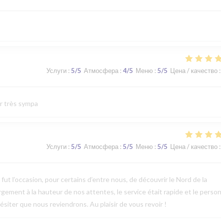
Услуги
:
5
/5
Атмосфера
:
4
/5
Меню
:
5
/5
Цена / качество
:
ur très sympa
Услуги
:
5
/5
Атмосфера
:
5
/5
Меню
:
5
/5
Цена / качество
:
t l’occasion, pour certains d’entre nous, de découvrir le Nord de la
argement à la hauteur de nos attentes, le service était rapide et le perso
ésiter que nous reviendrons. Au plaisir de vous revoir !