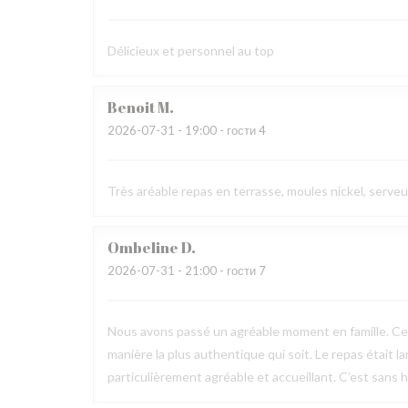
Délicieux et personnel au top
Benoit
M
2026-07-31
- 19:00 - гости 4
Très aréable repas en terrasse, moules nickel, serve
Ombeline
D
2026-07-31
- 21:00 - гости 7
Nous avons passé un agréable moment en famille. Ce fu
manière la plus authentique qui soit. Le repas était l
particulièrement agréable et accueillant. C’est sans h