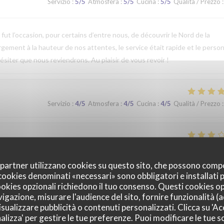
Servizio
:
5
/5
Atmosfera
:
5
/5
Cucina
:
5
/5
Qualità / Prezzo
:
t l’occasion, pour certains d’entre nous, de découvrir le Nord de la
argement à la hauteur de nos attentes, le service était rapide et le perso
ésiter que nous reviendrons. Au plaisir de vous revoir !
Servizio
:
4
/5
Atmosfera
:
4
/5
Cucina
:
4
/5
Qualità / Prezzo
:
Servizio
:
2
/5
Atmosfera
:
3
/5
Cucina
:
3
/5
Qualità / Prezzo
:
oi partner utilizzano cookies su questo sito, che possono comp
I cookies denominati «necessari» sono obbligatori e installati
cookies opzionali richiedono il tuo consenso. Questi cookies o
Servizio
:
5
/5
Atmosfera
:
5
/5
Cucina
:
4
/5
Qualità / Prezzo
:
vigazione, misurare l'audience del sito, fornire funzionalità (
sualizzare pubblicità o contenuti personalizzati. Clicca su 'Acc
alizza' per gestire le tue preferenze. Puoi modificare le tue sc
que. Nous avons apprécié notre déjeuner (moule, carbonade, flamiche 