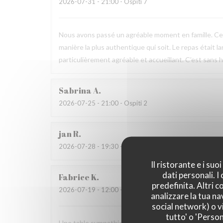
2026-07-31
- 21:00 - Ospiti 7
Nous avons passé un agréable moment en famille. Ce fu
manière la plus authentique qui soit. Le repas était l
particulièrement agréable et accueillant. C’est sans h
Sabrina
A
2026-07-25
- 21:00 - Ospiti 2
jan
R
2026-07-28
- 19:30 - Ospiti 2
Il ristorante e i su
dati personali. 
Fabrice
K
predefinita. Altri 
2026-07-19
- 12:00 - Ospiti 3
analizzare la tua na
social network) o vi
tutto' o 'Person
Une table sympathique avec son atmosphère authenti