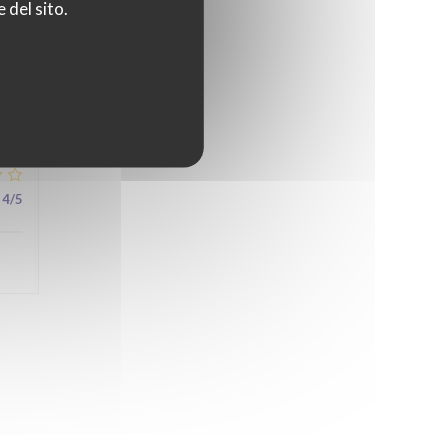
 del sito.
5
/5
4
/5