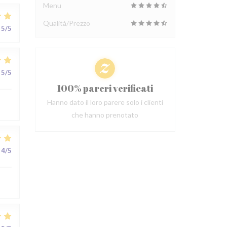
Menu
Qualità/Prezzo
5
/5
5
/5
100% pareri verificati
Hanno dato il loro parere solo i clienti
che hanno prenotato
4
/5