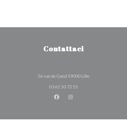
Contattaci
((apre una nuova fin
56 rue de Gand 59000 Lille
03 61 50 72 55
Facebook ((apre una nuova fines
Instagram ((apre una nuov