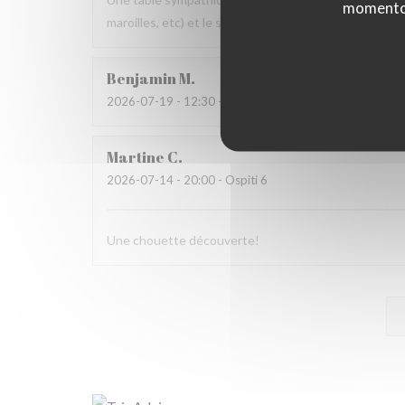
momento c
maroilles, etc) et le service. Pourquoi pas y retourner
Benjamin
M
2026-07-19
- 12:30 - Ospiti 2
Martine
C
2026-07-14
- 20:00 - Ospiti 6
Une chouette découverte!