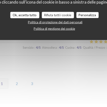
liccando sull'icona del cookie in basso a sinistra delle pagine
 lors d'un prochaine passage à Lilles.
Ok, accetta tutto
Rifiuta tutti i cookie
Personalizza
Politica di protezione dei dati personali
Servizio
:
5
/5
Atmosfera
:
5
/5
Cucina
:
5
/5
Qualità / Prezzo
:
Politica di gestione dei cookie
Servizio
:
4
/5
Atmosfera
:
4
/5
Cucina
:
4
/5
Qualità / Prezzo
:
1
2
3