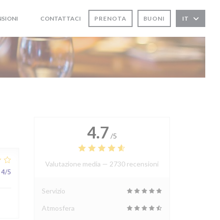
NSIONI
CONTATTACI
PRENOTA
BUONI
IT
((APRE UNA NUOVA FINESTRA))
((APRE UNA NUOVA FINESTRA))
4.7
/5
Valutazione media —
2730 recensioni
4
/5
Servizio
Atmosfera