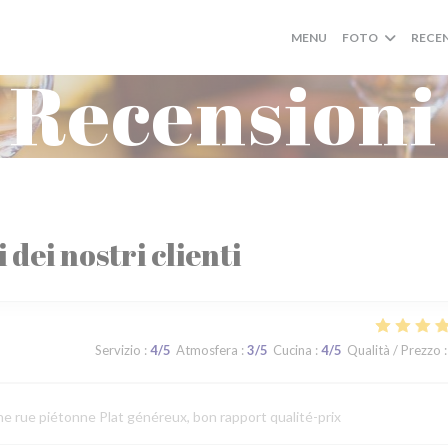
MENU
FOTO
RECE
Recensioni
i dei nostri clienti
Servizio
:
4
/5
Atmosfera
:
3
/5
Cucina
:
4
/5
Qualità / Prezzo
:
ne rue piétonne Plat généreux, bon rapport qualité-prix