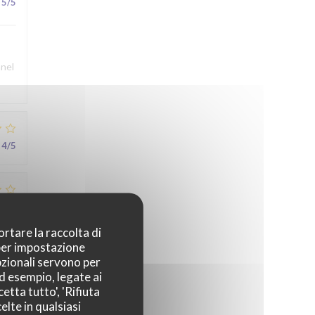
5
/5
nnel
4
/5
3
/5
ortare la raccolta di
 per impostazione
pzionali servono per
5
/5
ad esempio, legate ai
etta tutto', 'Rifiuta
elte in qualsiasi
au