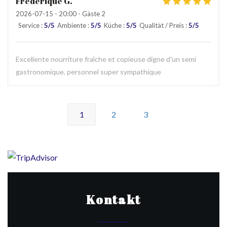
Frédérique
G
2026-07-15
- 20:00 - Gäste 2
Service
:
5
/5
Ambiente
:
5
/5
Küche
:
5
/5
Qualität / Preis
:
5
/5
Excellente nourriture fraîche et copieuse digne d'un semi
gastronomique, personnel super sympathique
1
2
3
Kontakt