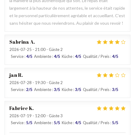
la manière la plus authentique qui soit. Le repas était
largement à la hauteur de nos attentes, le service était rapide
et le personnel particulièrement agréable et accueillant. C’est
sans hésiter que nous reviendrons. Au plaisir de vous revoir !
Sabrina
A
2026-07-25
- 21:00 - Gäste 2
Service
:
4
/5
Ambiente
:
4
/5
Küche
:
4
/5
Qualität / Preis
:
4
/5
jan
R
2026-07-28
- 19:30 - Gäste 2
Service
:
2
/5
Ambiente
:
3
/5
Küche
:
3
/5
Qualität / Preis
:
3
/5
Fabrice
K
2026-07-19
- 12:00 - Gäste 3
Service
:
5
/5
Ambiente
:
5
/5
Küche
:
4
/5
Qualität / Preis
:
5
/5