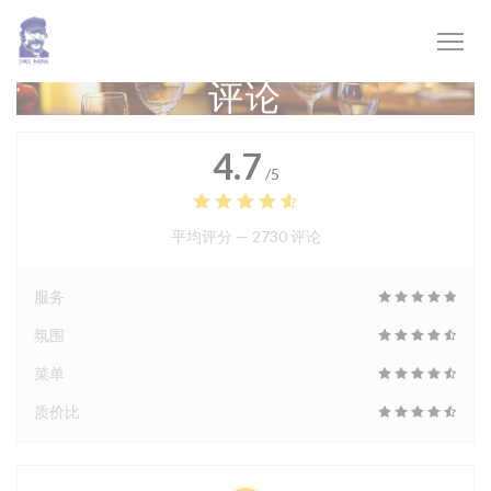
Cookie管理面板
评论
4.7
/5
平均评分 —
2730 评论
服务
氛围
菜单
质价比