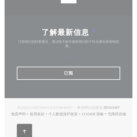
了解最新信息
*
订阅我们的时事通讯，通过电子邮件接收我们的个性化通讯和营销优
惠。
订阅
((在新窗口
© 2026 CHEZ RAOUL ESTAMINET — 餐馆网站创建者
ZENCHEF
免责声明
使用条款
个人数据保护政策
COOKIE 策略
无障碍设施
((在新窗口中打开))
((在新窗口中打开))
((在新窗口中打开))
((在新窗口中打开))
((在新窗口中