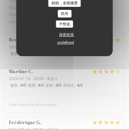
Une table sympathique avec son atmosphère authentique.
好的，全部接受
Nous avons apprécié notre déjeuner (moule, carbonade,
禁用
flamiche au maroilles, etc) et le service. Pourquoi pas y
retourner lors d'un prochaine passage à Lilles.
个性化
保密政策
Benjamin
M
undefined
2026-07-19
- 12:30 - 来宾 2
服务
:
5
/5
氛围
:
5
/5
菜单
:
5
/5
质价比
:
5
/5
Martine
C
2026-07-14
- 20:00 - 来宾 6
服务
:
4
/5
氛围
:
4
/5
菜单
:
4
/5
质价比
:
4
/5
Une chouette découverte!
Frédérique
G