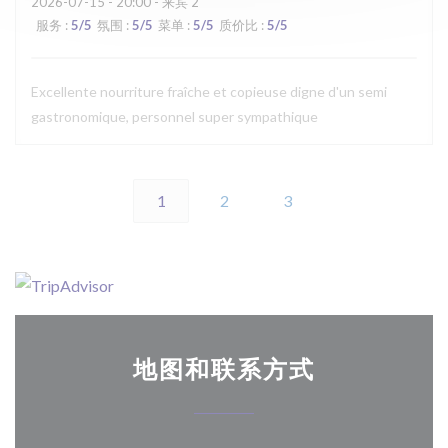
2026-07-15
- 20:00 - 来宾 2
服务
:
5
/5
氛围
:
5
/5
菜单
:
5
/5
质价比
:
5
/5
Excellente nourriture fraîche et copieuse digne d'un semi
gastronomique, personnel super sympathique
1
2
3
地图和联系方式