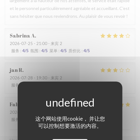
largement à la hauteur de nos attentes, le service était rapide
et le personnel particulièrement agréable et accueillant. C’est
sans hésiter que nous reviendrons. Au plaisir de vous revoir !
Sabrina
A
2026-07-25
- 21:00 - 来宾 2
服务
:
4
/5
氛围
:
4
/5
菜单
:
4
/5
质价比
:
4
/5
jan
R
2026-07-28
- 19:30 - 来宾 2
服务
:
2
/5
氛围
:
3
/5
菜单
:
3
/5
质价比
:
3
/5
Fabrice
K
2026-07-19
- 12:00 - 来宾 3
这个网站使用cookie， 并让您
服务
:
5
/5
氛围
:
5
/5
菜单
:
4
/5
质价比
:
5
/5
可以控制想要激活的内容。