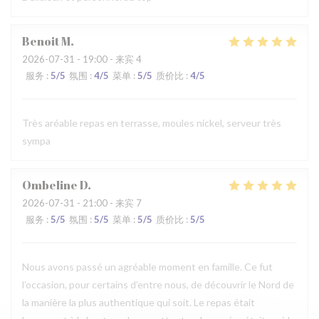
Benoit
M
2026-07-31
- 19:00 - 来宾 4
服务
:
5
/5
氛围
:
4
/5
菜单
:
5
/5
质价比
:
4
/5
Très aréable repas en terrasse, moules nickel, serveur très
sympa
Ombeline
D
2026-07-31
- 21:00 - 来宾 7
服务
:
5
/5
氛围
:
5
/5
菜单
:
5
/5
质价比
:
5
/5
Nous avons passé un agréable moment en famille. Ce fut
l’occasion, pour certains d’entre nous, de découvrir le Nord de
la manière la plus authentique qui soit. Le repas était