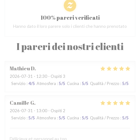
100% pareri verificati
Hanno dato il loro parere solo i clienti che hanno prenotato
I pareri dei nostri clienti
Mathieu
D
2026-07-31
- 12:30 - Ospiti 3
Servizio
:
4
/5
Atmosfera
:
5
/5
Cucina
:
5
/5
Qualità / Prezzo
:
5
/5
Camille
G
2026-07-31
- 13:00 - Ospiti 2
Servizio
:
5
/5
Atmosfera
:
5
/5
Cucina
:
5
/5
Qualità / Prezzo
:
5
/5
Délicieux et personnel au top