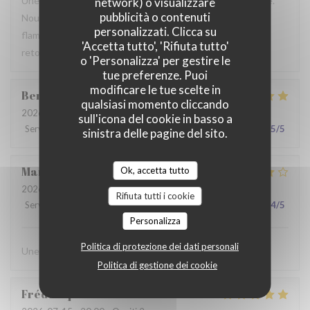
Une table sympathique avec son atmosphère authentique.
network) o visualizzare
pubblicità o contenuti
Nous avons apprécié notre déjeuner (moule, carbonade,
personalizzati. Clicca su
flamiche au maroilles, etc) et le service. Pourquoi pas y
'Accetta tutto', 'Rifiuta tutto'
retourner lors d'un prochaine passage à Lilles.
o 'Personalizza' per gestire le
tue preferenze. Puoi
modificare le tue scelte in
Benjamin
M
qualsiasi momento cliccando
2026-07-19
- 12:30 - Ospiti 2
sull'icona del cookie in basso a
Servizio
:
5
/5
Atmosfera
:
5
/5
Cucina
:
5
/5
Qualità / Prezzo
:
5
/5
sinistra delle pagine del sito.
Martine
C
Ok, accetta tutto
2026-07-14
- 20:00 - Ospiti 6
Rifiuta tutti i cookie
Servizio
:
4
/5
Atmosfera
:
4
/5
Cucina
:
4
/5
Qualità / Prezzo
:
4
/5
Personalizza
Politica di protezione dei dati personali
Une chouette découverte!
Politica di gestione dei cookie
Frédérique
G