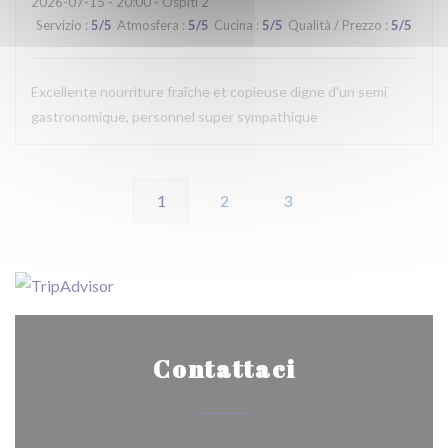
2026-07-15
- 20:00 - Ospiti 2
Servizio
:
5
/5
Atmosfera
:
5
/5
Cucina
:
5
/5
Qualità / Prezzo
:
5
/5
Excellente nourriture fraîche et copieuse digne d'un semi
gastronomique, personnel super sympathique
1
2
3
Contattaci