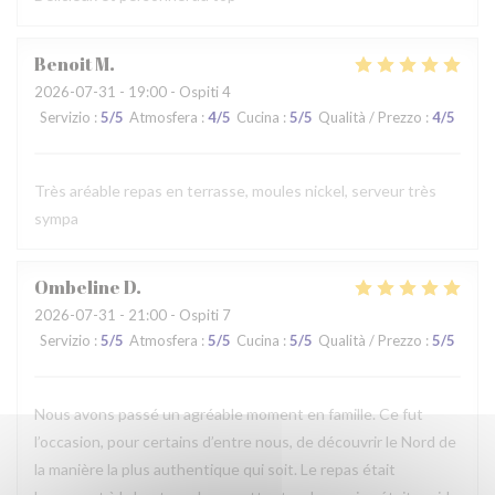
Benoit
M
2026-07-31
- 19:00 - Ospiti 4
Servizio
:
5
/5
Atmosfera
:
4
/5
Cucina
:
5
/5
Qualità / Prezzo
:
4
/5
Très aréable repas en terrasse, moules nickel, serveur très
sympa
Ombeline
D
2026-07-31
- 21:00 - Ospiti 7
Servizio
:
5
/5
Atmosfera
:
5
/5
Cucina
:
5
/5
Qualità / Prezzo
:
5
/5
Nous avons passé un agréable moment en famille. Ce fut
l’occasion, pour certains d’entre nous, de découvrir le Nord de
la manière la plus authentique qui soit. Le repas était