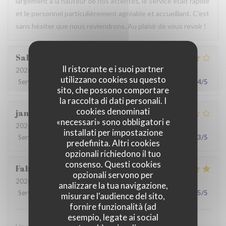
largement à la hauteur de nos attentes, le service était rapide
et le personnel particulièrement agréable et accueillant. C’est
sans hésiter que nous reviendrons. Au plaisir de vous revoir !
Sabrina
A
Il ristorante e i suoi partner
2026-07-25
- 21:00 - Ospiti 2
utilizzano cookies su questo
Servizio
:
4
/5
Atmosfera
:
4
/5
Cucina
:
4
/5
Qualità / Prezzo
:
4
/5
sito, che possono comportare
la raccolta di dati personali. I
cookies denominati
jan
R
«necessari» sono obbligatori e
2026-07-28
- 19:30 - Ospiti 2
installati per impostazione
Servizio
:
2
/5
Atmosfera
:
3
/5
Cucina
:
3
/5
Qualità / Prezzo
:
3
/5
predefinita. Altri cookies
opzionali richiedono il tuo
consenso. Questi cookies
Fabrice
K
opzionali servono per
2026-07-19
- 12:00 - Ospiti 3
analizzare la tua navigazione,
Servizio
:
5
/5
Atmosfera
:
5
/5
Cucina
:
4
/5
Qualità / Prezzo
:
5
/5
misurare l'audience del sito,
fornire funzionalità (ad
esempio, legate ai social