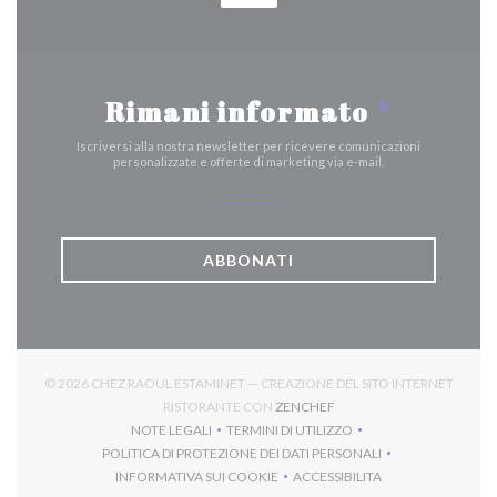
Rimani informato
*
Iscriversi alla nostra newsletter per ricevere comunicazioni
personalizzate e offerte di marketing via e-mail.
ABBONATI
© 2026 CHEZ RAOUL ESTAMINET — CREAZIONE DEL SITO INTERNET
((APRE UNA NUOVA FINES
RISTORANTE CON
ZENCHEF
NOTE LEGALI
TERMINI DI UTILIZZO
((APRE UNA NUOVA FINESTRA))
((APRE UNA NUOVA FINESTRA))
POLITICA DI PROTEZIONE DEI DATI PERSONALI
((APRE UNA NUOVA FINESTRA))
INFORMATIVA SUI COOKIE
ACCESSIBILITA
((APRE UNA NUOVA FINESTRA))
((APRE UNA NUOVA FINES