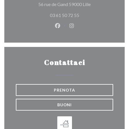
((apre una nuova fin
56 rue de Gand 59000 Lille
03 61 50 72 55
Facebook ((apre una nuova fines
Instagram ((apre una nuov
Contattaci
PRENOTA
BUONI