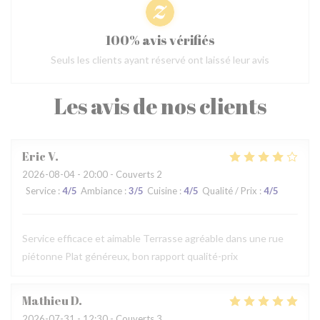
100% avis vérifiés
Seuls les clients ayant réservé ont laissé leur avis
Les avis de nos clients
Eric
V
2026-08-04
- 20:00 - Couverts 2
Service
:
4
/5
Ambiance
:
3
/5
Cuisine
:
4
/5
Qualité / Prix
:
4
/5
Service efficace et aimable Terrasse agréable dans une rue
piétonne Plat généreux, bon rapport qualité-prix
Mathieu
D
2026-07-31
- 12:30 - Couverts 3