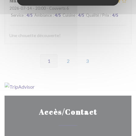
Martine
C
2026-07-14
- 20:00 - Couverts 6
Service
:
4
/5
Ambiance
:
4
/5
Cuisine
:
4
/5
Qualité / Prix
:
4
/5
Une chouette découverte!
1
2
3
Accès/Contact