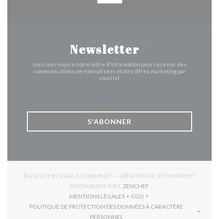
Newsletter
*
Inscrivez-vous à notre lettre d'information pour recevoir des
communications personnalisées et des offres marketing par
courriel.
S'ABONNER
© 2026 CHEZ RAOUL ESTAMINET — CRÉATION DE SITE INTERNET
((OUVRE UNE NOUVELLE 
RESTAURANT AVEC
ZENCHEF
MENTIONS LÉGALES
CGU
((OUVRE UNE NOUVELLE FENÊTRE))
((OUVRE UNE NOUVELLE FEN
POLITIQUE DE PROTECTION DES DONNÉES À CARACTÈRE
((OUVRE UNE NOUVELLE FENÊTRE))
PERSONNEL