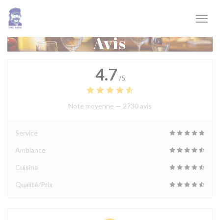
Personnalisation de vos choix en matière de cookies
Avis
4.7
/5
Note moyenne —
2730 avis
Service
Ambiance
Cuisine
Qualité/Prix