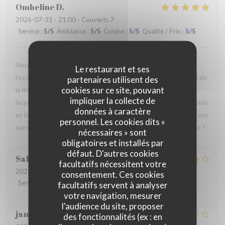
Ombeline
D
2026-07-31
- 21:00 - Couverts 7
Service
:
5
/5
Ambiance
:
5
/5
Cuisine
:
5
/5
Qualité / Prix
:
5
/5
Nous avons passé un agréable moment en famille. Ce fut
Le restaurant et ses
l’occasion, pour certains d’entre nous, de découvrir le Nord de
partenaires utilisent des
cookies sur ce site, pouvant
la manière la plus authentique qui soit. Le repas était
impliquer la collecte de
largement à la hauteur de nos attentes, le service était rapide
données à caractère
et le personnel particulièrement agréable et accueillant. C’est
personnel. Les cookies dits «
sans hésiter que nous reviendrons. Au plaisir de vous revoir !
nécessaires » sont
obligatoires et installés par
défaut. D'autres cookies
Sabrina
A
facultatifs nécessitent votre
2026-07-25
- 21:00 - Couverts 2
consentement. Ces cookies
Service
:
4
/5
Ambiance
:
4
/5
Cuisine
:
4
/5
Qualité / Prix
:
4
/5
facultatifs servent à analyser
votre navigation, mesurer
l'audience du site, proposer
jan
R
des fonctionnalités (ex : en