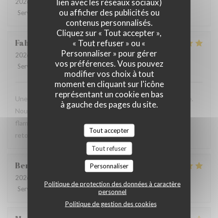
lien avec les réseaux sociaux)
2026-07-28
- 19:30 - Couverts 2
ou afficher des publicités ou
Service
:
2
/5
Ambiance
:
3
/5
Cuisine
:
3
/5
Qualité / Prix
:
3
/5
contenus personnalisés.
Cliquez sur « Tout accepter »,
Fabrice
K
« Tout refuser » ou «
Personnaliser » pour gérer
2026-07-19
- 12:00 - Couverts 3
vos préférences. Vous pouvez
Service
:
5
/5
Ambiance
:
5
/5
Cuisine
:
4
/5
Qualité / Prix
:
5
/5
modifier vos choix à tout
moment en cliquant sur l'icône
représentant un cookie en bas
Une table sympathique avec son atmosphère authentique.
à gauche des pages du site.
Nous avons apprécié notre déjeuner (moule, carbonade,
flamiche au maroilles, etc) et le service. Pourquoi pas y
Tout accepter
retourner lors d'un prochaine passage à Lilles.
Tout refuser
Benjamin
M
Personnaliser
2026-07-19
- 12:30 - Couverts 2
Politique de protection des données à caractère
Service
:
5
/5
Ambiance
:
5
/5
Cuisine
:
5
/5
Qualité / Prix
:
5
/5
personnel
Politique de gestion des cookies