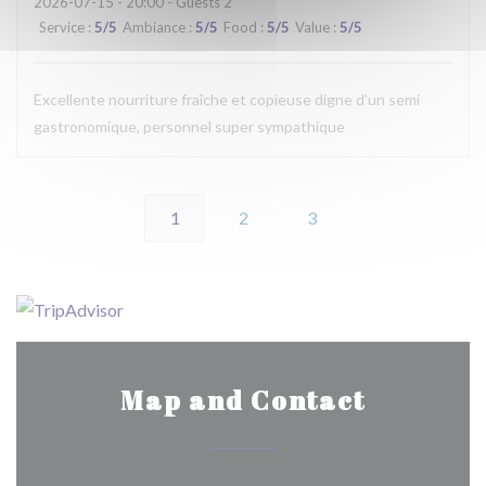
2026-07-15
- 20:00 - Guests 2
Service
:
5
/5
Ambiance
:
5
/5
Food
:
5
/5
Value
:
5
/5
Excellente nourriture fraîche et copieuse digne d'un semi
gastronomique, personnel super sympathique
1
2
3
Map and Contact