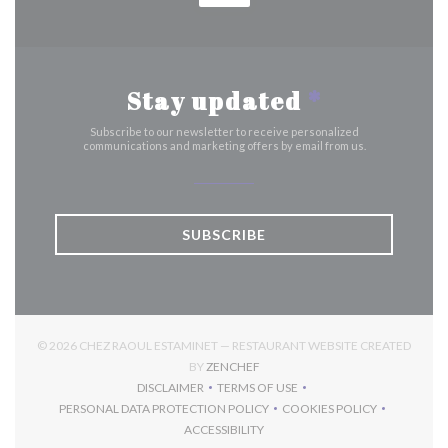
Stay updated
*
Subscribe to our newsletter to receive personalized
communications and marketing offers by email from us.
SUBSCRIBE
© 2026 CHEZ RAOUL ESTAMINET — RESTAURANT WEBSITE CREATED
((OPENS IN A NEW WINDOW))
BY
ZENCHEF
DISCLAIMER
TERMS OF USE
((OPENS IN A NEW WINDOW))
((OPENS IN A NEW WINDOW))
PERSONAL DATA PROTECTION POLICY
COOKIES POLICY
((OPENS IN A NEW WINDOW))
((OPENS IN A NEW 
ACCESSIBILITY
((OPENS IN A NEW WINDOW))