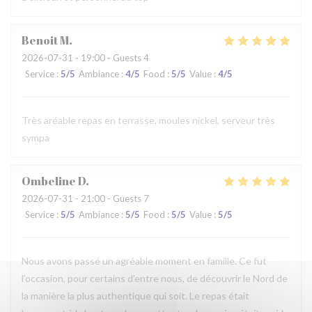
Benoit
M
2026-07-31
- 19:00 - Guests 4
Service
:
5
/5
Ambiance
:
4
/5
Food
:
5
/5
Value
:
4
/5
Très aréable repas en terrasse, moules nickel, serveur très
sympa
Ombeline
D
2026-07-31
- 21:00 - Guests 7
Service
:
5
/5
Ambiance
:
5
/5
Food
:
5
/5
Value
:
5
/5
Nous avons passé un agréable moment en famille. Ce fut
l’occasion, pour certains d’entre nous, de découvrir le Nord de
la manière la plus authentique qui soit. Le repas était