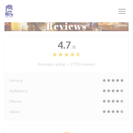
Personalizing your cookie choices
Reviews
4.7
/5
Average rating —
2730 reviews
Service
Ambiance
Menus
Value