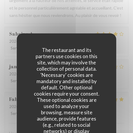
largement à la hauteur de nos attentes, le service était rapide
et le personnel particulièrement agréable et accueillant. C’est
sans hésiter que nous reviendrons. Au plaisir de vous revoir !
Sabrina
A
2026-07-25
- 21:00 - Guests 2
Service
:
4
/5
Ambiance
:
4
/5
Food
:
4
/5
Value
:
4
/5
The restaurant and its
partners use cookies on this
site, which may involve the
jan
R
collection of personal data.
2026-07-28
- 19:30 - Guests 2
'Necessary' cookies are
mandatory and installed by
Service
:
2
/5
Ambiance
:
3
/5
Food
:
3
/5
Value
:
3
/5
default. Other optional
cookies require your consent.
Fabrice
K
These optional cookies are
used to analyze your
2026-07-19
- 12:00 - Guests 3
browsing, measure site
Service
:
5
/5
Ambiance
:
5
/5
Food
:
4
/5
Value
:
5
/5
audience, provide features
(e.g., related to social
networks) or display