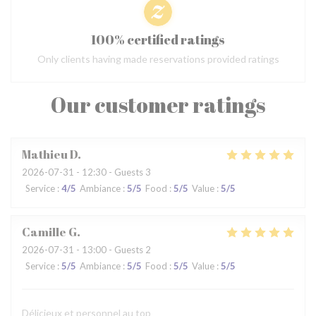
100% certified ratings
Only clients having made reservations provided ratings
Our customer ratings
Mathieu
D
2026-07-31
- 12:30 - Guests 3
Service
:
4
/5
Ambiance
:
5
/5
Food
:
5
/5
Value
:
5
/5
Camille
G
2026-07-31
- 13:00 - Guests 2
Service
:
5
/5
Ambiance
:
5
/5
Food
:
5
/5
Value
:
5
/5
Délicieux et personnel au top