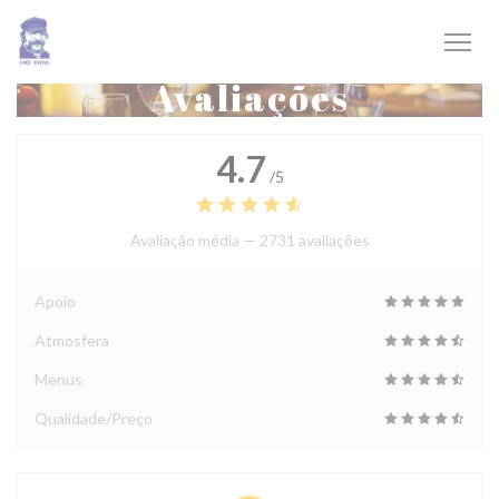
Painel de Gerenciamento de Cookies
Avaliações
4.7
/5
Avaliação média —
2731 avaliações
Apoio
Atmosfera
Menus
Qualidade/Preço