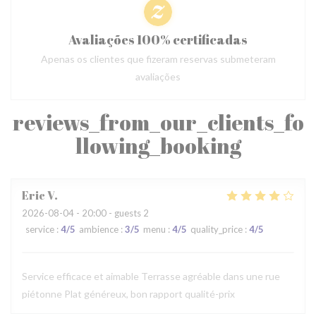
Avaliações 100% certificadas
Apenas os clientes que fizeram reservas submeteram
avaliações
reviews_from_our_clients_fo
llowing_booking
Eric
V
2026-08-04
- 20:00 - guests 2
service
:
4
/5
ambience
:
3
/5
menu
:
4
/5
quality_price
:
4
/5
Service efficace et aimable Terrasse agréable dans une rue
piétonne Plat généreux, bon rapport qualité-prix