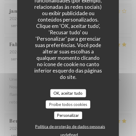
funcionalidades (por exemplo,
relacionadas às redes sociais)
jan
R
ou exibir publicidade ou
2026-07-28
- 19:30 - guests 2
conteúdos personalizados.
Clique em 'OK, aceitar tudo',
service
:
2
/5
ambience
:
3
/5
menu
:
3
/5
quality_price
:
3
/5
'Recusar tudo' ou
'Personalizar' para gerenciar
Fabrice
K
suas preferências. Você pode
alterar suas escolhas a
2026-07-19
- 12:00 - guests 3
qualquer momento clicando
service
:
5
/5
ambience
:
5
/5
menu
:
4
/5
quality_price
:
5
/5
no ícone de cookie no canto
inferior esquerdo das páginas
do site.
Une table sympathique avec son atmosphère authentique.
Nous avons apprécié notre déjeuner (moule, carbonade,
OK, aceitar tudo
flamiche au maroilles, etc) et le service. Pourquoi pas y
retourner lors d'un prochaine passage à Lilles.
Proíbe todos cookies
Personalizar
Benjamin
M
Política de proteção de dados pessoais
2026-07-19
- 12:30 - guests 2
undefined
service
:
5
/5
ambience
:
5
/5
menu
:
5
/5
quality_price
:
5
/5