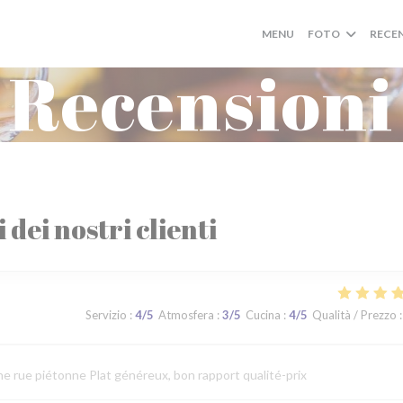
MENU
FOTO
RECE
Recensioni
i dei nostri clienti
Servizio
:
4
/5
Atmosfera
:
3
/5
Cucina
:
4
/5
Qualità / Prezzo
:
ne rue piétonne Plat généreux, bon rapport qualité-prix