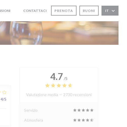
NSIONI
CONTATTACI
PRENOTA
BUONI
IT
((APRE UNA NUOVA FINESTRA))
((APRE UNA NUOVA FINESTRA))
4.7
/5
Valutazione media —
2730 recensioni
4
/5
Servizio
Atmosfera