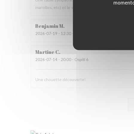
momento c
maroilles, etc) et le service. Pourquoi pas y retourner
Benjamin
M
2026-07-19
- 12:30 - Ospiti 2
Martine
C
2026-07-14
- 20:00 - Ospiti 6
Une chouette découverte!