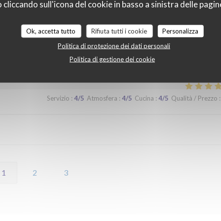
liccando sull'icona del cookie in basso a sinistra delle pagine
 lors d'un prochaine passage à Lilles.
Ok, accetta tutto
Rifiuta tutti i cookie
Personalizza
Politica di protezione dei dati personali
Servizio
:
5
/5
Atmosfera
:
5
/5
Cucina
:
5
/5
Qualità / Prezzo
:
Politica di gestione dei cookie
Servizio
:
4
/5
Atmosfera
:
4
/5
Cucina
:
4
/5
Qualità / Prezzo
:
1
2
3