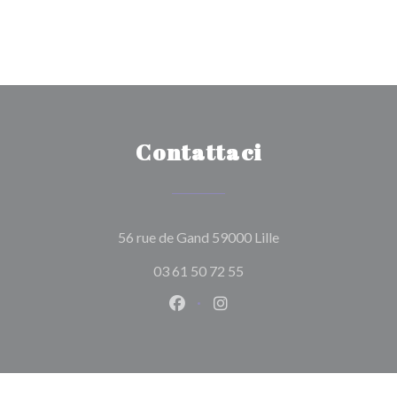
Contattaci
((apre una nuova fin
56 rue de Gand 59000 Lille
03 61 50 72 55
Facebook ((apre una nuova fines
Instagram ((apre una nuov