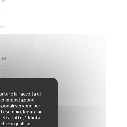
5
/5
nnel
4
/5
3
/5
ortare la raccolta di
 per impostazione
pzionali servono per
5
/5
ad esempio, legate ai
etta tutto', 'Rifiuta
elte in qualsiasi
au