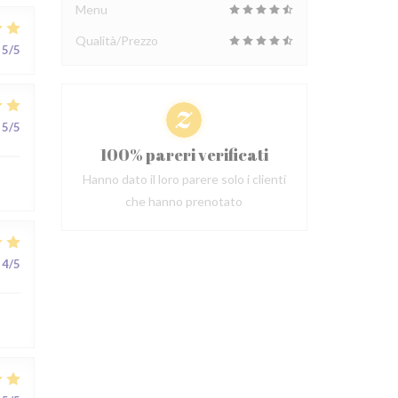
Menu
Qualità/Prezzo
5
/5
5
/5
100% pareri verificati
Hanno dato il loro parere solo i clienti
che hanno prenotato
4
/5