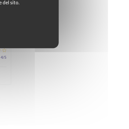
 del sito.
5
/5
4
/5