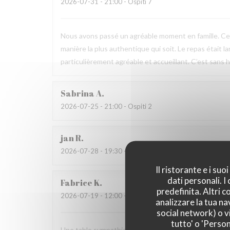
2026-07-31
- 21:00 - Ospiti 7
Nous avons passé un agréable moment en famille. Ce fu
manière la plus authentique qui soit. Le repas était l
particulièrement agréable et accueillant. C’est sans h
Sabrina
A
2026-07-25
- 21:00 - Ospiti 2
jan
R
2026-07-28
- 19:30 - Ospiti 2
Il ristorante e i su
dati personali. 
Fabrice
K
predefinita. Altri 
2026-07-19
- 12:00 - Ospiti 3
analizzare la tua na
social network) o vi
tutto' o 'Person
Une table sympathique avec son atmosphère authenti