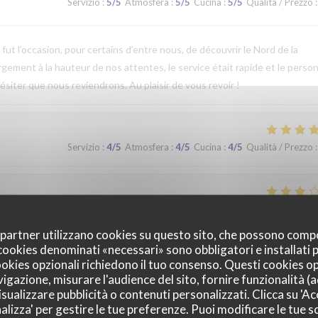
Servizio
:
5
/5
Atmosfera
:
5
/5
Cucina
:
5
/5
Qualità / Prezzo
:
t l’occasion, pour certains d’entre nous, de découvrir le Nord de la
argement à la hauteur de nos attentes, le service était rapide et le perso
ésiter que nous reviendrons. Au plaisir de vous revoir !
Servizio
:
4
/5
Atmosfera
:
4
/5
Cucina
:
4
/5
Qualità / Prezzo
:
Servizio
:
2
/5
Atmosfera
:
3
/5
Cucina
:
3
/5
Qualità / Prezzo
:
oi partner utilizzano cookies su questo sito, che possono comp
I cookies denominati «necessari» sono obbligatori e installati
cookies opzionali richiedono il tuo consenso. Questi cookies o
Servizio
:
5
/5
Atmosfera
:
5
/5
Cucina
:
4
/5
Qualità / Prezzo
:
vigazione, misurare l'audience del sito, fornire funzionalità (
sualizzare pubblicità o contenuti personalizzati. Clicca su 'Acc
alizza' per gestire le tue preferenze. Puoi modificare le tue sc
que. Nous avons apprécié notre déjeuner (moule, carbonade, flamiche 