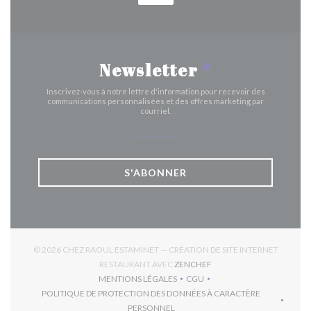
Newsletter
*
Inscrivez-vous à notre lettre d'information pour recevoir des
communications personnalisées et des offres marketing par
courriel.
S'ABONNER
© 2026 CHEZ RAOUL ESTAMINET — CRÉATION DE SITE INTERNET
((OUVRE UNE NOUVELLE 
RESTAURANT AVEC
ZENCHEF
MENTIONS LÉGALES
CGU
((OUVRE UNE NOUVELLE FENÊTRE))
((OUVRE UNE NOUVELLE FEN
POLITIQUE DE PROTECTION DES DONNÉES À CARACTÈRE
((OUVRE UNE NOUVELLE FENÊTRE))
PERSONNEL