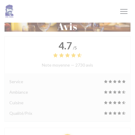
Personnalisation de vos choix en matière de cookies
Avis
4.7
/5
Note moyenne —
2730 avis
Service
Ambiance
Cuisine
Qualité/Prix