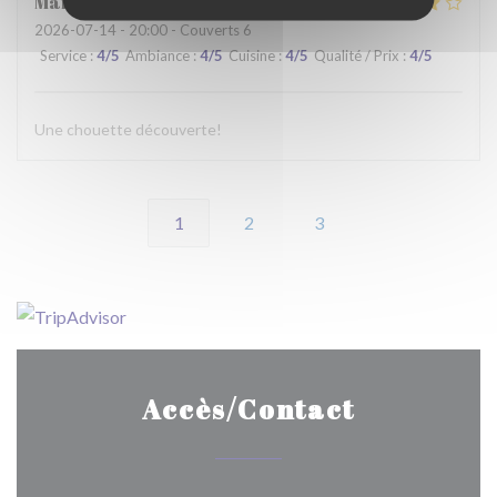
Martine
C
2026-07-14
- 20:00 - Couverts 6
Service
:
4
/5
Ambiance
:
4
/5
Cuisine
:
4
/5
Qualité / Prix
:
4
/5
Une chouette découverte!
1
2
3
Accès/Contact