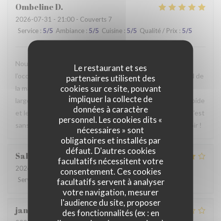
Ombeline
D
2026-07-31
- 21:00 - Couverts 7
Service
:
5
/5
Ambiance
:
5
/5
Cuisine
:
5
/5
Qualité / Prix
:
5
/5
Nous avons passé un agréable moment en famille. Ce fut
Le restaurant et ses
l’occasion, pour certains d’entre nous, de découvrir le Nord de
partenaires utilisent des
cookies sur ce site, pouvant
la manière la plus authentique qui soit. Le repas était
impliquer la collecte de
largement à la hauteur de nos attentes, le service était rapide
données à caractère
et le personnel particulièrement agréable et accueillant. C’est
personnel. Les cookies dits «
sans hésiter que nous reviendrons. Au plaisir de vous revoir !
nécessaires » sont
obligatoires et installés par
défaut. D'autres cookies
Sabrina
A
facultatifs nécessitent votre
2026-07-25
- 21:00 - Couverts 2
consentement. Ces cookies
Service
:
4
/5
Ambiance
:
4
/5
Cuisine
:
4
/5
Qualité / Prix
:
4
/5
facultatifs servent à analyser
votre navigation, mesurer
l'audience du site, proposer
jan
R
des fonctionnalités (ex : en