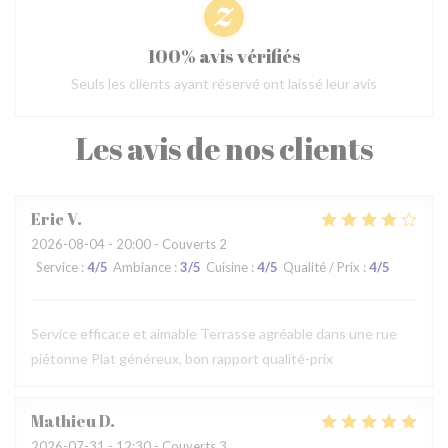
100% avis vérifiés
Seuls les clients ayant réservé ont laissé leur avis
Les avis de nos clients
Eric
V
2026-08-04
- 20:00 - Couverts 2
Service
:
4
/5
Ambiance
:
3
/5
Cuisine
:
4
/5
Qualité / Prix
:
4
/5
Service efficace et aimable Terrasse agréable dans une rue
piétonne Plat généreux, bon rapport qualité-prix
Mathieu
D
2026-07-31
- 12:30 - Couverts 3