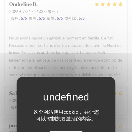
Ombeline
D
2026-07-31
- 21:00 - 来宾 7
服务
:
5
/5
氛围
:
5
/5
菜单
:
5
/5
质价比
:
5
/5
Nous avons passé un agréable moment en famille. Ce fut
l’occasion, pour certains d’entre nous, de découvrir le Nord de
la manière la plus authentique qui soit. Le repas était
largement à la hauteur de nos attentes, le service était rapide
et le personnel particulièrement agréable et accueillant. C’est
sans hésiter que nous reviendrons. Au plaisir de vous revoir !
Sabrina
A
2026-07-25
- 21:00 - 来宾 2
服务
:
4
/5
氛围
:
4
/5
菜单
:
4
/5
质价比
:
4
/5
这个网站使用cookie， 并让您
可以控制想要激活的内容。
jan
R