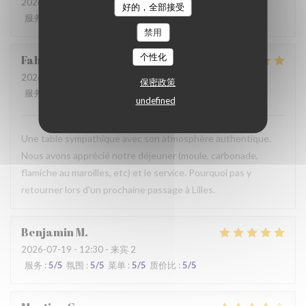
2026-07-28
- 19:30 - 来宾 2
好的，全部接受
服务
:
2
/5
氛围
:
3
/5
菜单
:
3
/5
质价比
:
3
/5
禁用
个性化
Fabrice
K
2026-07-19
- 12:00 - 来宾 3
保密政策
服务
:
5
/5
氛围
:
5
/5
菜单
:
4
/5
质价比
:
5
/5
undefined
Une table sympathique avec son atmosphère authentique.
Nous avons apprécié notre déjeuner (moule, carbonade,
flamiche au maroilles, etc) et le service. Pourquoi pas y
retourner lors d'un prochaine passage à Lilles.
Benjamin
M
2026-07-19
- 12:30 - 来宾 2
服务
:
5
/5
氛围
:
5
/5
菜单
:
5
/5
质价比
:
5
/5