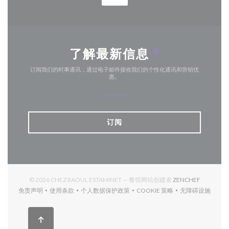
了解最新信息
*
订阅我们的时事通讯，通过电子邮件接收我们的个性化通讯和营销优
惠。
订阅
((在新窗口
© 2026 CHEZ RAOUL ESTAMINET — 餐馆网站创建者
ZENCHEF
免责声明
使用条款
个人数据保护政策
COOKIE 策略
无障碍设施
((在新窗口中打开))
((在新窗口中打开))
((在新窗口中打开))
((在新窗口中打开))
((在新窗口中