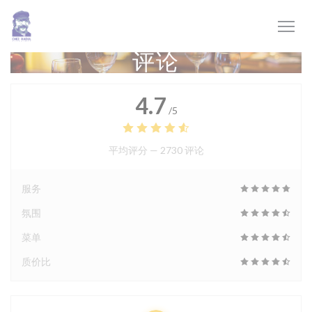
Cookie管理面板
评论
4.7
/5
平均评分 —
2730 评论
服务
氛围
菜单
质价比