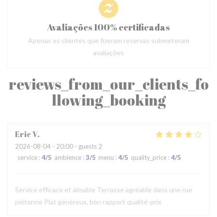
Avaliações 100% certificadas
Apenas os clientes que fizeram reservas submeteram
avaliações
reviews_from_our_clients_fo
llowing_booking
Eric
V
2026-08-04
- 20:00 - guests 2
service
:
4
/5
ambience
:
3
/5
menu
:
4
/5
quality_price
:
4
/5
Service efficace et aimable Terrasse agréable dans une rue
piétonne Plat généreux, bon rapport qualité-prix