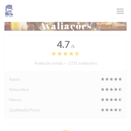
Painel de Gerenciamento de Cookies
Avaliações
4.7
/5
Avaliação média —
2731 avaliações
Apoio
Atmosfera
Menus
Qualidade/Preço