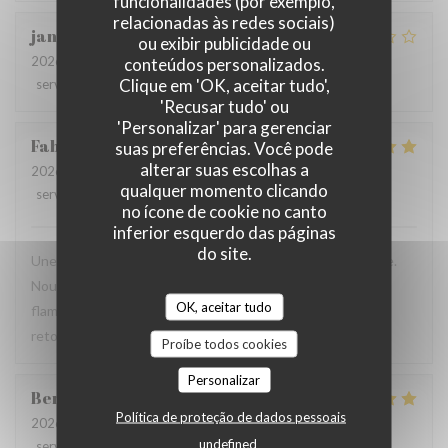
funcionalidades (por exemplo,
relacionadas às redes sociais)
jan
R
ou exibir publicidade ou
2026-07-28
- 19:30 - guests 2
conteúdos personalizados.
Clique em 'OK, aceitar tudo',
service
:
2
/5
ambience
:
3
/5
menu
:
3
/5
quality_price
:
3
/5
'Recusar tudo' ou
'Personalizar' para gerenciar
Fabrice
K
suas preferências. Você pode
alterar suas escolhas a
2026-07-19
- 12:00 - guests 3
qualquer momento clicando
service
:
5
/5
ambience
:
5
/5
menu
:
4
/5
quality_price
:
5
/5
no ícone de cookie no canto
inferior esquerdo das páginas
do site.
Une table sympathique avec son atmosphère authentique.
Nous avons apprécié notre déjeuner (moule, carbonade,
OK, aceitar tudo
flamiche au maroilles, etc) et le service. Pourquoi pas y
retourner lors d'un prochaine passage à Lilles.
Proíbe todos cookies
Personalizar
Benjamin
M
Política de proteção de dados pessoais
2026-07-19
- 12:30 - guests 2
undefined
service
:
5
/5
ambience
:
5
/5
menu
:
5
/5
quality_price
:
5
/5