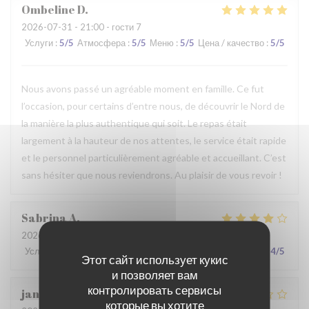
Ombeline
D
2026-07-31
- 21:00 - гости 7
Услуги
:
5
/5
Атмосфера
:
5
/5
Меню
:
5
/5
Цена / качество
:
5
/5
Nous avons passé un agréable moment en famille. Ce fut
l’occasion, pour certains d’entre nous, de découvrir le Nord de
la manière la plus authentique qui soit. Le repas était
largement à la hauteur de nos attentes, le service était rapide
et le personnel particulièrement agréable et accueillant. C’est
sans hésiter que nous reviendrons. Au plaisir de vous revoir !
Sabrina
A
2026-07-25
- 21:00 - гости 2
Услуги
:
4
/5
Атмосфера
:
4
/5
Меню
:
4
/5
Цена / качество
:
4
/5
Этот сайт использует кукис
и позволяет вам
контролировать сервисы
jan
R
которые вы хотите