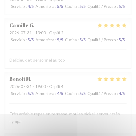
Servizio
:
4
/5
Atmosfera
:
5
/5
Cucina
:
5
/5
Qualità / Prezzo
:
5
/5
Camille
G
2026-07-31
- 13:00 - Ospiti 2
Servizio
:
5
/5
Atmosfera
:
5
/5
Cucina
:
5
/5
Qualità / Prezzo
:
5
/5
Délicieux et personnel au top
Benoit
M
2026-07-31
- 19:00 - Ospiti 4
Servizio
:
5
/5
Atmosfera
:
4
/5
Cucina
:
5
/5
Qualità / Prezzo
:
4
/5
Très aréable repas en terrasse, moules nickel, serveur très
sympa