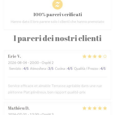
100% pareri verificati
Hanno dato il loro parere solo i clienti che hanno prenotato
I pareri dei nostri clienti
Eric
V
2026-08-04
- 20:00 - Ospiti 2
Servizio
:
4
/5
Atmosfera
:
3
/5
Cucina
:
4
/5
Qualità / Prezzo
:
4
/5
Service efficace et aimable Terrasse agréable dans une rue
piétonne Plat généreux, bon rapport qualité-prix
Mathieu
D
2026-07-31
- 12:30 - Ospiti 3