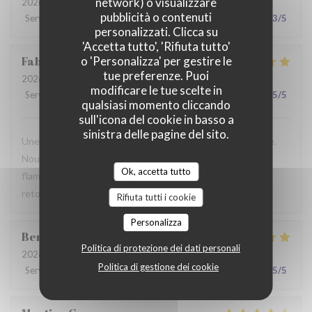
network) o visualizzare
2026-07-28
- 19:30 - Ospiti 2
pubblicità o contenuti
Servizio
:
2
/5
Atmosfera
:
3
/5
Cucina
:
3
/5
Qualità / Prezzo
:
3
/5
personalizzati. Clicca su
'Accetta tutto', 'Rifiuta tutto'
Fabrice
K
o 'Personalizza' per gestire le
tue preferenze. Puoi
2026-07-19
- 12:00 - Ospiti 3
modificare le tue scelte in
Servizio
:
5
/5
Atmosfera
:
5
/5
Cucina
:
4
/5
Qualità / Prezzo
:
5
/5
qualsiasi momento cliccando
sull'icona del cookie in basso a
sinistra delle pagine del sito.
Une table sympathique avec son atmosphère authentique.
Nous avons apprécié notre déjeuner (moule, carbonade,
Ok, accetta tutto
flamiche au maroilles, etc) et le service. Pourquoi pas y
retourner lors d'un prochaine passage à Lilles.
Rifiuta tutti i cookie
Personalizza
Benjamin
M
Politica di protezione dei dati personali
2026-07-19
- 12:30 - Ospiti 2
Politica di gestione dei cookie
Servizio
:
5
/5
Atmosfera
:
5
/5
Cucina
:
5
/5
Qualità / Prezzo
:
5
/5