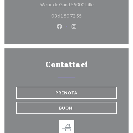
((apre una nuova fin
56 rue de Gand 59000 Lille
03 61 50 72 55
Facebook ((apre una nuova fines
Instagram ((apre una nuov
Contattaci
PRENOTA
BUONI