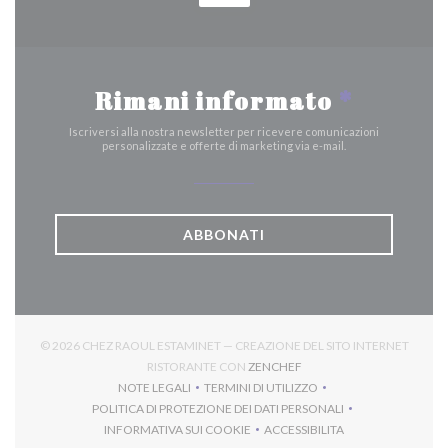
Rimani informato
*
Iscriversi alla nostra newsletter per ricevere comunicazioni
personalizzate e offerte di marketing via e-mail.
ABBONATI
© 2026 CHEZ RAOUL ESTAMINET — CREAZIONE DEL SITO INTERNET
((APRE UNA NUOVA FINES
RISTORANTE CON
ZENCHEF
NOTE LEGALI
TERMINI DI UTILIZZO
((APRE UNA NUOVA FINESTRA))
((APRE UNA NUOVA FINESTRA))
POLITICA DI PROTEZIONE DEI DATI PERSONALI
((APRE UNA NUOVA FINESTRA))
INFORMATIVA SUI COOKIE
ACCESSIBILITA
((APRE UNA NUOVA FINESTRA))
((APRE UNA NUOVA FINES