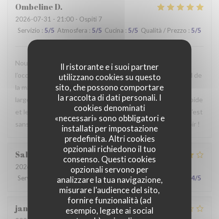
Ombeline
D
2026-07-31
- 21:00 - Ospiti 7
Servizio
:
5
/5
Atmosfera
:
5
/5
Cucina
:
5
/5
Qualità / Prezzo
:
5
/5
Nous avons passé un agréable moment en famille. Ce fut
Il ristorante e i suoi partner
l’occasion, pour certains d’entre nous, de découvrir le Nord de
utilizzano cookies su questo
sito, che possono comportare
la manière la plus authentique qui soit. Le repas était
la raccolta di dati personali. I
largement à la hauteur de nos attentes, le service était rapide
cookies denominati
et le personnel particulièrement agréable et accueillant. C’est
«necessari» sono obbligatori e
sans hésiter que nous reviendrons. Au plaisir de vous revoir !
installati per impostazione
predefinita. Altri cookies
opzionali richiedono il tuo
Sabrina
A
consenso. Questi cookies
2026-07-25
- 21:00 - Ospiti 2
opzionali servono per
Servizio
:
4
/5
Atmosfera
:
4
/5
Cucina
:
4
/5
Qualità / Prezzo
:
4
/5
analizzare la tua navigazione,
misurare l'audience del sito,
fornire funzionalità (ad
jan
R
esempio, legate ai social