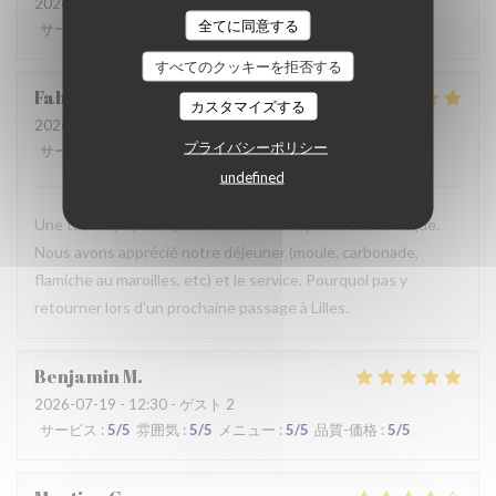
2026-07-28
- 19:30 - ゲスト 2
全てに同意する
サービス
:
2
/5
雰囲気
:
3
/5
メニュー
:
3
/5
品質-価格
:
3
/5
すべてのクッキーを拒否する
Fabrice
K
カスタマイズする
2026-07-19
- 12:00 - ゲスト 3
プライバシーポリシー
サービス
:
5
/5
雰囲気
:
5
/5
メニュー
:
4
/5
品質-価格
:
5
/5
undefined
Une table sympathique avec son atmosphère authentique.
Nous avons apprécié notre déjeuner (moule, carbonade,
flamiche au maroilles, etc) et le service. Pourquoi pas y
retourner lors d'un prochaine passage à Lilles.
Benjamin
M
2026-07-19
- 12:30 - ゲスト 2
サービス
:
5
/5
雰囲気
:
5
/5
メニュー
:
5
/5
品質-価格
:
5
/5