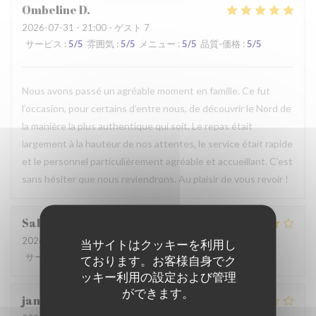
Ombeline
D
2026-07-31
- 21:00 - ゲスト 7
サービス
:
5
/5
雰囲気
:
5
/5
メニュー
:
5
/5
品質-価格
:
5
/5
Nous avons passé un agréable moment en famille. Ce fut
l’occasion, pour certains d’entre nous, de découvrir le Nord de
la manière la plus authentique qui soit. Le repas était
largement à la hauteur de nos attentes, le service était rapide
et le personnel particulièrement agréable et accueillant. C’est
sans hésiter que nous reviendrons. Au plaisir de vous revoir !
Sabrina
A
2026-07-25
- 21:00 - ゲスト 2
当サイトはクッキーを利用し
サービス
:
4
/5
雰囲気
:
4
/5
メニュー
:
4
/5
品質-価格
:
4
/5
ております。お客様自身でク
ッキー利用の設定および管理
ができます。
jan
R