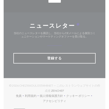
ニュースレター
*
当社のニュースレターを購読し、当社からのEメールによる個別コミ
ュニケーションやマーケティングオファーを受け取る。
登録する
© 2026 CHEZ RAOUL ESTAMINET — このレストランウェブサイトの作
((新しいウィンドウで開きます))
成者
ZENCHEF
免責
利用規約
個人情報保護方針
クッキー ポリシー
((新しいウィンドウで開きます))
((新しいウィンドウで開きます))
((新しいウィンドウで開きます))
((新しいウィンドウで開
アクセシビリティ
((新しいウィンドウで開きます))