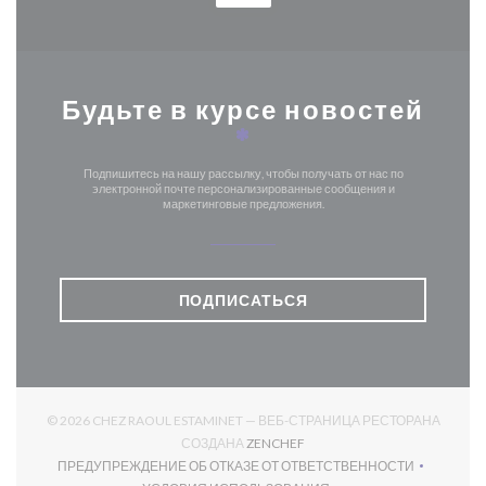
Будьте в курсе новостей
*
Подпишитесь на нашу рассылку, чтобы получать от нас по
электронной почте персонализированные сообщения и
маркетинговые предложения.
ПОДПИСАТЬСЯ
© 2026 CHEZ RAOUL ESTAMINET — ВЕБ-СТРАНИЦА РЕСТОРАНА
((ОТКРЫВАЕТСЯ В НОВОМ О
СОЗДАНА
ZENCHEF
ПРЕДУПРЕЖДЕНИЕ ОБ ОТКАЗЕ ОТ ОТВЕТСТВЕННОСТИ
((ОТКРЫВАЕТСЯ В НОВОМ ОКНЕ))