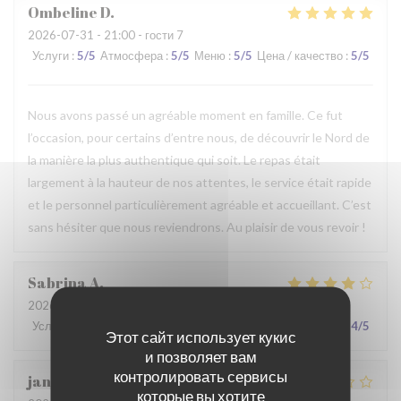
Ombeline
D
2026-07-31
- 21:00 - гости 7
Услуги
:
5
/5
Атмосфера
:
5
/5
Меню
:
5
/5
Цена / качество
:
5
/5
Nous avons passé un agréable moment en famille. Ce fut
l’occasion, pour certains d’entre nous, de découvrir le Nord de
la manière la plus authentique qui soit. Le repas était
largement à la hauteur de nos attentes, le service était rapide
et le personnel particulièrement agréable et accueillant. C’est
sans hésiter que nous reviendrons. Au plaisir de vous revoir !
Sabrina
A
2026-07-25
- 21:00 - гости 2
Услуги
:
4
/5
Атмосфера
:
4
/5
Меню
:
4
/5
Цена / качество
:
4
/5
Этот сайт использует кукис
и позволяет вам
контролировать сервисы
jan
R
которые вы хотите