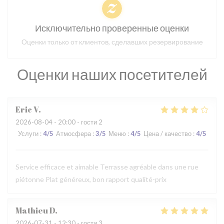
Исключительно проверенные оценки
Оценки только от клиентов, сделавших резервирование
Оценки наших посетителей
Eric
V
2026-08-04
- 20:00 - гости 2
Услуги
:
4
/5
Атмосфера
:
3
/5
Меню
:
4
/5
Цена / качество
:
4
/5
Service efficace et aimable Terrasse agréable dans une rue
piétonne Plat généreux, bon rapport qualité-prix
Mathieu
D
2026-07-31
- 12:30 - гости 3