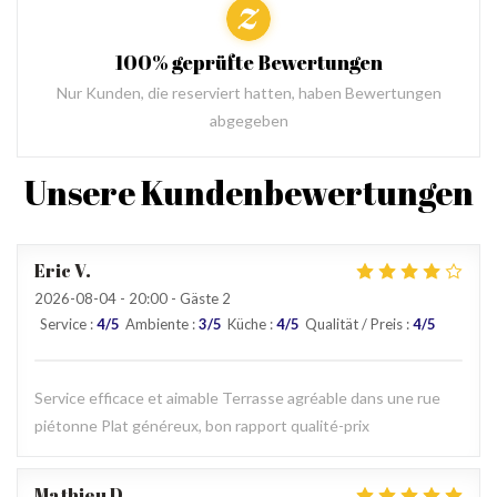
100% geprüfte Bewertungen
Nur Kunden, die reserviert hatten, haben Bewertungen
abgegeben
Unsere Kundenbewertungen
Eric
V
2026-08-04
- 20:00 - Gäste 2
Service
:
4
/5
Ambiente
:
3
/5
Küche
:
4
/5
Qualität / Preis
:
4
/5
Service efficace et aimable Terrasse agréable dans une rue
piétonne Plat généreux, bon rapport qualité-prix
Mathieu
D