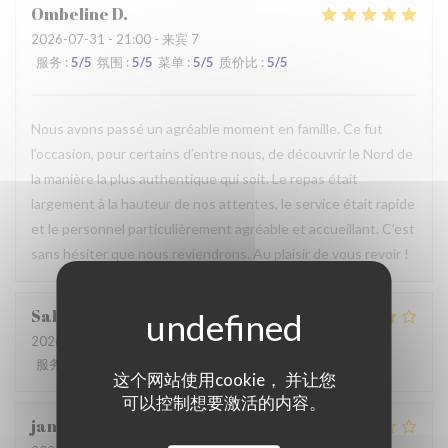
Ombeline
D
2026-07-31
- 21:00 - 来宾 7
服务
:
5
/5
氛围
:
5
/5
菜单
:
5
/5
质价比
:
5
/5
Nous avons passé un agréable moment en famille. Ce fut
l’occasion, pour certains d’entre nous, de découvrir le Nord de
la manière la plus authentique qui soit. Le repas était
largement à la hauteur de nos attentes, le service était rapide
et le personnel particulièrement agréable et accueillant. C’est
sans hésiter que nous reviendrons. Au plaisir de vous revoir !
Sabrina
A
2026-07-25
- 21:00 - 来宾 2
服务
:
4
/5
氛围
:
4
/5
菜单
:
4
/5
质价比
:
4
/5
这个网站使用cookie， 并让您
可以控制想要激活的内容。
jan
R