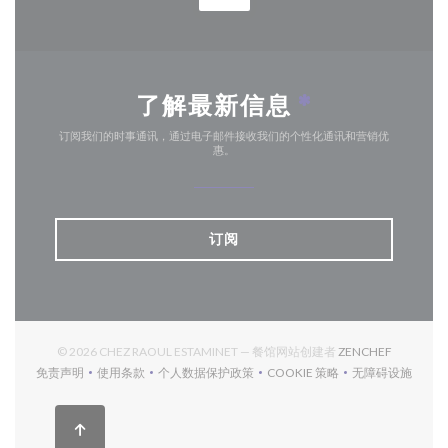
了解最新信息
*
订阅我们的时事通讯，通过电子邮件接收我们的个性化通讯和营销优
惠。
订阅
((在新窗口
© 2026 CHEZ RAOUL ESTAMINET — 餐馆网站创建者
ZENCHEF
免责声明
使用条款
个人数据保护政策
COOKIE 策略
无障碍设施
((在新窗口中打开))
((在新窗口中打开))
((在新窗口中打开))
((在新窗口中打开))
((在新窗口中