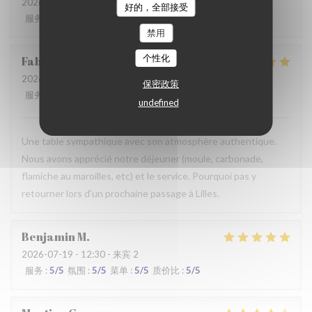
2026-07-28
- 19:30 - 来宾 2
好的，全部接受
服务
:
2
/5
氛围
:
3
/5
菜单
:
3
/5
质价比
:
3
/5
禁用
个性化
Fabrice
K
2026-07-19
- 12:00 - 来宾 3
保密政策
服务
:
5
/5
氛围
:
5
/5
菜单
:
4
/5
质价比
:
5
/5
undefined
Une table sympathique avec son atmosphère authentique.
Nous avons apprécié notre déjeuner (moule, carbonade,
flamiche au maroilles, etc) et le service. Pourquoi pas y
retourner lors d'un prochaine passage à Lilles.
Benjamin
M
2026-07-19
- 12:30 - 来宾 2
服务
:
5
/5
氛围
:
5
/5
菜单
:
5
/5
质价比
:
5
/5