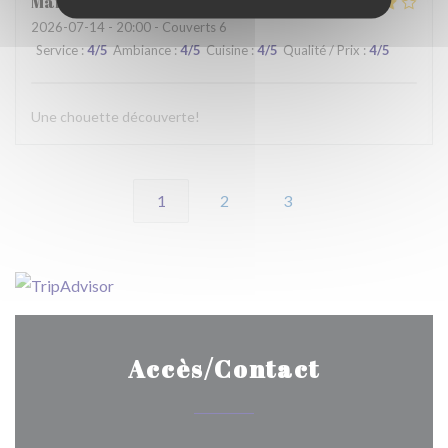
Martine
C
2026-07-14
- 20:00 - Couverts 6
Service
:
4
/5
Ambiance
:
4
/5
Cuisine
:
4
/5
Qualité / Prix
:
4
/5
Une chouette découverte!
1
2
3
Accès/Contact