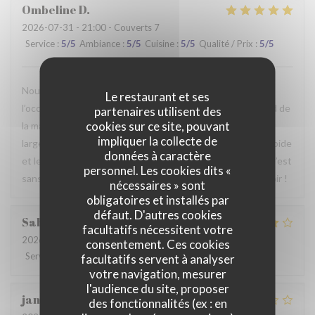
Ombeline
D
2026-07-31
- 21:00 - Couverts 7
Service
:
5
/5
Ambiance
:
5
/5
Cuisine
:
5
/5
Qualité / Prix
:
5
/5
Nous avons passé un agréable moment en famille. Ce fut
Le restaurant et ses
l’occasion, pour certains d’entre nous, de découvrir le Nord de
partenaires utilisent des
cookies sur ce site, pouvant
la manière la plus authentique qui soit. Le repas était
impliquer la collecte de
largement à la hauteur de nos attentes, le service était rapide
données à caractère
et le personnel particulièrement agréable et accueillant. C’est
personnel. Les cookies dits «
sans hésiter que nous reviendrons. Au plaisir de vous revoir !
nécessaires » sont
obligatoires et installés par
défaut. D'autres cookies
Sabrina
A
facultatifs nécessitent votre
2026-07-25
- 21:00 - Couverts 2
consentement. Ces cookies
Service
:
4
/5
Ambiance
:
4
/5
Cuisine
:
4
/5
Qualité / Prix
:
4
/5
facultatifs servent à analyser
votre navigation, mesurer
l'audience du site, proposer
jan
R
des fonctionnalités (ex : en