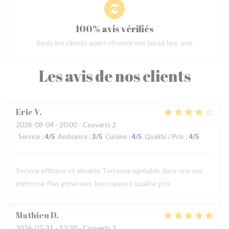
100% avis vérifiés
Seuls les clients ayant réservé ont laissé leur avis
Les avis de nos clients
Eric
V
2026-08-04
- 20:00 - Couverts 2
Service
:
4
/5
Ambiance
:
3
/5
Cuisine
:
4
/5
Qualité / Prix
:
4
/5
Service efficace et aimable Terrasse agréable dans une rue
piétonne Plat généreux, bon rapport qualité-prix
Mathieu
D
2026-07-31
- 12:30 - Couverts 3