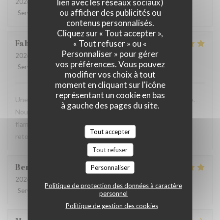
lien avec les réseaux sociaux)
2026-07-28
- 19:30 - Couverts 2
ou afficher des publicités ou
Service
:
2
/5
Ambiance
:
3
/5
Cuisine
:
3
/5
Qualité / Prix
:
3
/5
contenus personnalisés.
Cliquez sur « Tout accepter »,
Fabrice
K
« Tout refuser » ou «
Personnaliser » pour gérer
2026-07-19
- 12:00 - Couverts 3
vos préférences. Vous pouvez
Service
:
5
/5
Ambiance
:
5
/5
Cuisine
:
4
/5
Qualité / Prix
:
5
/5
modifier vos choix à tout
moment en cliquant sur l'icône
représentant un cookie en bas
Une table sympathique avec son atmosphère authentique.
à gauche des pages du site.
Nous avons apprécié notre déjeuner (moule, carbonade,
flamiche au maroilles, etc) et le service. Pourquoi pas y
Tout accepter
retourner lors d'un prochaine passage à Lilles.
Tout refuser
Benjamin
M
Personnaliser
2026-07-19
- 12:30 - Couverts 2
Politique de protection des données à caractère
Service
:
5
/5
Ambiance
:
5
/5
Cuisine
:
5
/5
Qualité / Prix
:
5
/5
personnel
Politique de gestion des cookies