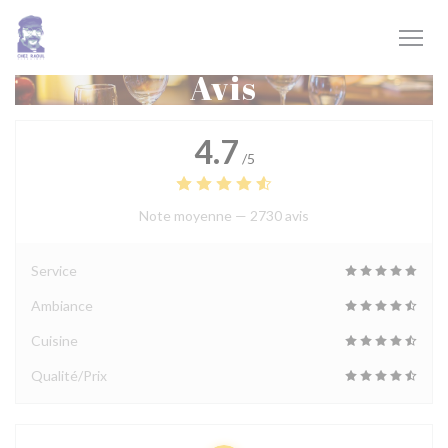
Personnalisation de vos choix en matière de cookies
Avis
4.7
/5
Note moyenne —
2730 avis
Service
Ambiance
Cuisine
Qualité/Prix