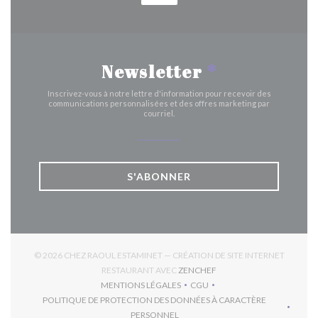
Newsletter
*
Inscrivez-vous à notre lettre d'information pour recevoir des
communications personnalisées et des offres marketing par
courriel.
S'ABONNER
© 2026 CHEZ RAOUL ESTAMINET — CRÉATION DE SITE INTERNET
((OUVRE UNE NOUVELLE 
RESTAURANT AVEC
ZENCHEF
MENTIONS LÉGALES
CGU
((OUVRE UNE NOUVELLE FENÊTRE))
((OUVRE UNE NOUVELLE FEN
POLITIQUE DE PROTECTION DES DONNÉES À CARACTÈRE
((OUVRE UNE NOUVELLE FENÊTRE))
PERSONNEL