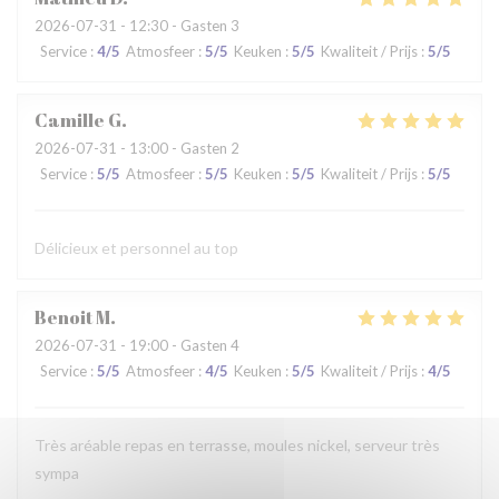
2026-07-31
- 12:30 - Gasten 3
Service
:
4
/5
Atmosfeer
:
5
/5
Keuken
:
5
/5
Kwaliteit / Prijs
:
5
/5
Camille
G
2026-07-31
- 13:00 - Gasten 2
Service
:
5
/5
Atmosfeer
:
5
/5
Keuken
:
5
/5
Kwaliteit / Prijs
:
5
/5
Délicieux et personnel au top
Benoit
M
2026-07-31
- 19:00 - Gasten 4
Service
:
5
/5
Atmosfeer
:
4
/5
Keuken
:
5
/5
Kwaliteit / Prijs
:
4
/5
Très aréable repas en terrasse, moules nickel, serveur très
sympa