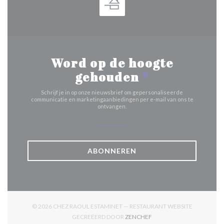
Word op de hoogte
gehouden
*
Schrijf je in op onze nieuwsbrief om gepersonaliseerde
communicatie en marketingaanbiedingen per e-mail van ons te
ontvangen.
ABONNEREN
© 2026 CHEZ RAOUL ESTAMINET — RESTAURANT WEBSITE
((OPENT IN EEN NIEUW V
GECREËERD DOOR
ZENCHEF