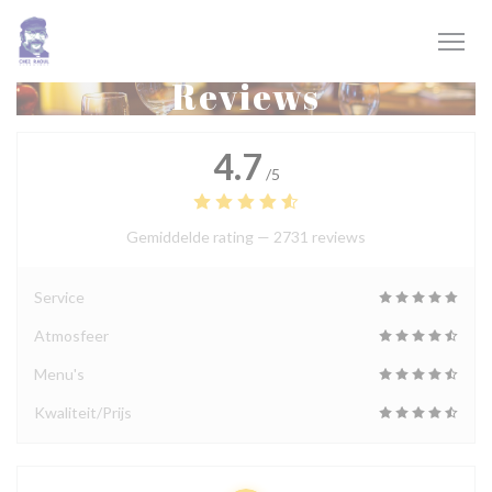
Cookies beheer paneel
Reviews
4.7
/5
Gemiddelde rating —
2731 reviews
Service
Atmosfeer
Menu's
Kwaliteit/Prijs