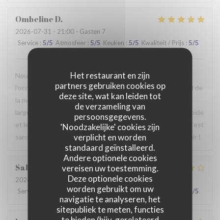
Ombeline
D
2026-07-31
- 21:00 - Gasten 7
Service
:
5
/5
Atmosfeer
:
5
/5
Keuken
:
5
/5
Kwaliteit / Prijs
:
5
/5
Het restaurant en zijn
Nous avons passé un agréable moment en famille. Ce fut
partners gebruiken cookies op
l’occasion, pour certains d’entre nous, de découvrir le Nord de
deze site, wat kan leiden tot
la manière la plus authentique qui soit. Le repas était
de verzameling van
largement à la hauteur de nos attentes, le service était rapide
persoonsgegevens.
et le personnel particulièrement agréable et accueillant. C’est
'Noodzakelijke' cookies zijn
verplicht en worden
sans hésiter que nous reviendrons. Au plaisir de vous revoir !
standaard geïnstalleerd.
Andere optionele cookies
Sabrina
A
vereisen uw toestemming.
Deze optionele cookies
2026-07-25
- 21:00 - Gasten 2
worden gebruikt om uw
Service
:
4
/5
Atmosfeer
:
4
/5
Keuken
:
4
/5
Kwaliteit / Prijs
:
4
/5
navigatie te analyseren, het
sitepubliek te meten, functies
te bieden (bijv. gerelateerd