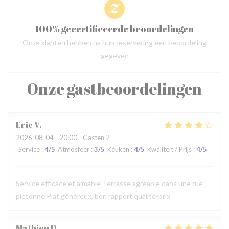
100% gecertificeerde beoordelingen
Onze klanten hebben na hun reservering een beoordeling
gegeven
Onze gastbeoordelingen
Eric
V
2026-08-04
- 20:00 - Gasten 2
Service
:
4
/5
Atmosfeer
:
3
/5
Keuken
:
4
/5
Kwaliteit / Prijs
:
4
/5
Service efficace et aimable Terrasse agréable dans une rue
piétonne Plat généreux, bon rapport qualité-prix
Mathieu
D