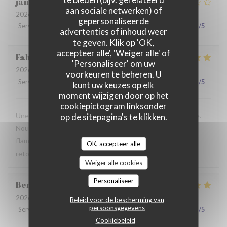
jan
R
aan sociale netwerken) of
2026-07-28
- 19:30 - Gasten 2
gepersonaliseerde
Service
:
2
/5
Atmosfeer
:
3
/5
Keuken
:
3
/5
Kwaliteit / Prijs
:
3
/5
advertenties of inhoud weer
te geven. Klik op 'OK,
accepteer alle', 'Weiger alle' of
Fabrice
K
'Personaliseer' om uw
2026-07-19
- 12:00 - Gasten 3
voorkeuren te beheren. U
Service
:
5
/5
Atmosfeer
:
5
/5
Keuken
:
4
/5
Kwaliteit / Prijs
:
5
/5
kunt uw keuzes op elk
moment wijzigen door op het
cookiepictogram linksonder
Une table sympathique avec son atmosphère authentique.
op de sitepagina's te klikken.
Nous avons apprécié notre déjeuner (moule, carbonade,
flamiche au maroilles, etc) et le service. Pourquoi pas y
OK, accepteer alle
retourner lors d'un prochaine passage à Lilles.
Weiger alle cookies
Personaliseer
Benjamin
M
2026-07-19
- 12:30 - Gasten 2
Beleid voor de bescherming van
persoonsgegevens
Service
:
5
/5
Atmosfeer
:
5
/5
Keuken
:
5
/5
Kwaliteit / Prijs
:
5
/5
Cookiebeleid