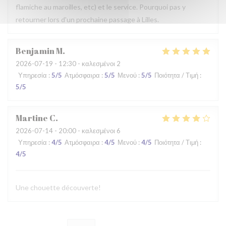
flamiche au maroilles, etc) et le service. Pourquoi pas y
retourner lors d'un prochaine passage à Lilles.
Benjamin
M
2026-07-19
- 12:30 - καλεσμένοι 2
Υπηρεσία
:
5
/5
Ατμόσφαιρα
:
5
/5
Μενού
:
5
/5
Ποιότητα / Τιμή
:
5
/5
Martine
C
2026-07-14
- 20:00 - καλεσμένοι 6
Υπηρεσία
:
4
/5
Ατμόσφαιρα
:
4
/5
Μενού
:
4
/5
Ποιότητα / Τιμή
:
4
/5
Une chouette découverte!