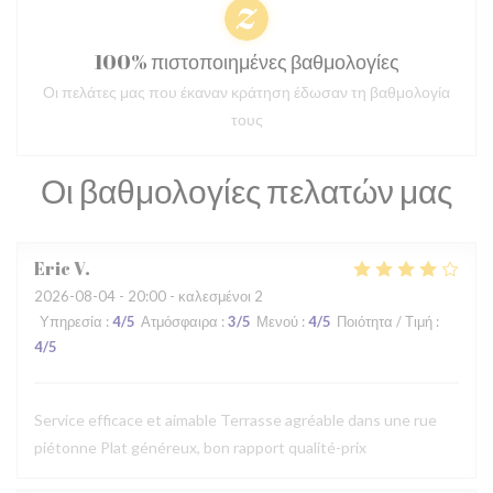
100% πιστοποιημένες βαθμολογίες
Οι πελάτες μας που έκαναν κράτηση έδωσαν τη βαθμολογία
τους
Οι βαθμολογίες πελατών μας
Eric
V
2026-08-04
- 20:00 - καλεσμένοι 2
Υπηρεσία
:
4
/5
Ατμόσφαιρα
:
3
/5
Μενού
:
4
/5
Ποιότητα / Τιμή
:
4
/5
Service efficace et aimable Terrasse agréable dans une rue
piétonne Plat généreux, bon rapport qualité-prix