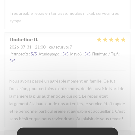
Très aréable repas en terrasse, moules nickel, serveur très
sympa
Ombeline
D
2026-07-31
- 21:00 - καλεσμένοι 7
Υπηρεσία
:
5
/5
Ατμόσφαιρα
:
5
/5
Μενού
:
5
/5
Ποιότητα / Τιμή
:
5
/5
Nous avons passé un agréable moment en famille. Ce fut
l’occasion, pour certains d’entre nous, de découvrir le Nord de
la manière la plus authentique qui soit. Le repas était
largement à la hauteur de nos attentes, le service était rapide
et le personnel particulièrement agréable et accueillant. C’est
sans hésiter que nous reviendrons. Au plaisir de vous revoir !