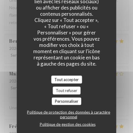
Une table sympathique avec son atmosphère authentique.
lien avec les réseaux sociaux)
ou afficher des publicités ou
Nous avons apprécié notre déjeuner (moule, carbonade,
contenus personnalisés.
flamiche au maroilles, etc) et le service. Pourquoi pas y
Cliquez sur « Tout accepter »,
retourner lors d'un prochaine passage à Lilles.
« Tout refuser » ou «
Personnaliser » pour gérer
vos préférences. Vous pouvez
Benjamin
M
modifier vos choix à tout
2026-07-19
- 12:30 - Couverts 2
moment en cliquant sur l'icône
Service
:
5
/5
Ambiance
:
5
/5
Cuisine
:
5
/5
Qualité / Prix
:
5
/5
représentant un cookie en bas
à gauche des pages du site.
Martine
C
Tout accepter
2026-07-14
- 20:00 - Couverts 6
Service
:
4
/5
Ambiance
:
4
/5
Cuisine
:
4
/5
Qualité / Prix
:
4
/5
Tout refuser
Personnaliser
Une chouette découverte!
Politique de protection des données à caractère
personnel
Politique de gestion des cookies
Frédérique
G