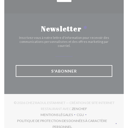
Newsletter
*
Inscrivez-vous à notre lettre d'information pour recevoir des
communications personnalisées et des offres marketing par
courriel.
S'ABONNER
© 2026 CHEZ RAOUL ESTAMINET — CRÉATION DE SITE INTERNET
((OUVRE UNE NOUVELLE 
RESTAURANT AVEC
ZENCHEF
MENTIONS LÉGALES
CGU
((OUVRE UNE NOUVELLE FENÊTRE))
((OUVRE UNE NOUVELLE FEN
POLITIQUE DE PROTECTION DES DONNÉES À CARACTÈRE
((OUVRE UNE NOUVELLE FENÊTRE))
PERSONNEL