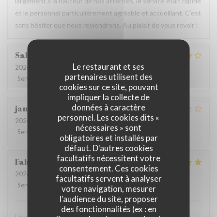
largement à la hauteur de nos attentes, le service était rapide
et le personnel particulièrement agréable et accueillant. C’est
sans hésiter que nous reviendrons. Au plaisir de vous revoir !
Sabrina
A
Le restaurant et ses
2026-07-25
- 21:00 - Couverts 2
partenaires utilisent des
Service
:
4
/5
Ambiance
:
4
/5
Cuisine
:
4
/5
Qualité / Prix
:
4
/5
cookies sur ce site, pouvant
impliquer la collecte de
données à caractère
jan
R
personnel. Les cookies dits «
2026-07-28
- 19:30 - Couverts 2
nécessaires » sont
Service
:
2
/5
Ambiance
:
3
/5
Cuisine
:
3
/5
Qualité / Prix
:
3
/5
obligatoires et installés par
défaut. D'autres cookies
facultatifs nécessitent votre
Fabrice
K
consentement. Ces cookies
2026-07-19
- 12:00 - Couverts 3
facultatifs servent à analyser
Service
:
5
/5
Ambiance
:
5
/5
Cuisine
:
4
/5
Qualité / Prix
:
5
/5
votre navigation, mesurer
l'audience du site, proposer
des fonctionnalités (ex : en