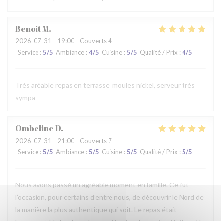
Benoit
M
2026-07-31
- 19:00 - Couverts 4
Service
:
5
/5
Ambiance
:
4
/5
Cuisine
:
5
/5
Qualité / Prix
:
4
/5
Très aréable repas en terrasse, moules nickel, serveur très
sympa
Ombeline
D
2026-07-31
- 21:00 - Couverts 7
Service
:
5
/5
Ambiance
:
5
/5
Cuisine
:
5
/5
Qualité / Prix
:
5
/5
Nous avons passé un agréable moment en famille. Ce fut
l’occasion, pour certains d’entre nous, de découvrir le Nord de
la manière la plus authentique qui soit. Le repas était