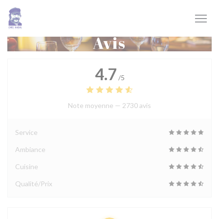
Personnalisation de vos choix en matière de cookies
Avis
4.7
/5
Note moyenne —
2730 avis
Service
Ambiance
Cuisine
Qualité/Prix