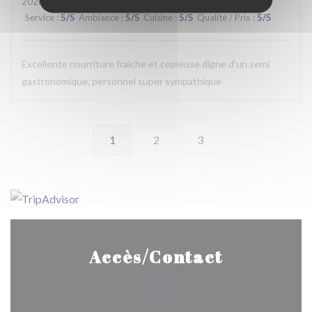
2026-07-15
- 20:00 - Couverts 2
Service
:
5
/5
Ambiance
:
5
/5
Cuisine
:
5
/5
Qualité / Prix
:
5
/5
Excellente nourriture fraîche et copieuse digne d'un semi
gastronomique, personnel super sympathique
1
2
3
Accès/Contact