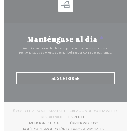
Manténgase al día
*
Suscríbase a nuestro boletín para recibir comunicaciones
personalizadas y ofertas de marketing por correo electrónico.
SUSCRIBIRSE
© 2026 CHEZ RAOUL ESTAMINET — CREACIÓN DE PÁGINA WEB DE
((ABRE EN UNA NUEVA V
RESTAURANTE CON
ZENCHEF
MENCIONES LEGALES
TÉRMINOS DE USO
((ABRE EN UNA NUEVA VENTANA))
((ABRE EN UNA NUEVA VENT
POLÍTICA DE PROTECCIÓN DE DATOS PERSONALES