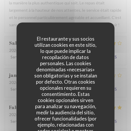
la manière la plus authentique qui soit. Le repas était
largement à la hauteur de nos attentes, le service était rapide
et le personnel particulièrement agréable et accueillant. C’est
sans hésiter que nous reviendrons. Au plaisir de vous revoir !
El restaurante y sus socios
Sabrina
A
utilizan cookies en este sitio,
lo que puede implicar la
2026-07-25
- 21:00 - Invitados 2
recopilación de datos
Servicio
:
4
/5
Ambiente
:
4
/5
Menú
:
4
/5
Calidad / Precio
:
4
/5
personales. Las cookies
denominadas «necesarias»
jan
R
son obligatorias y se instalan
por defecto. Otras cookies
2026-07-28
- 19:30 - Invitados 2
opcionales requieren su
Servicio
:
2
/5
Ambiente
:
3
/5
Menú
:
3
/5
Calidad / Precio
:
3
/5
consentimiento. Estas
cookies opcionales sirven
para analizar su navegación,
Fabrice
K
medir la audiencia del sitio,
2026-07-19
- 12:00 - Invitados 3
ofrecer funcionalidades (por
Servicio
:
5
/5
Ambiente
:
5
/5
Menú
:
4
/5
Calidad / Precio
:
5
/5
ejemplo, relacionadas con
redes sociales) o mostrar