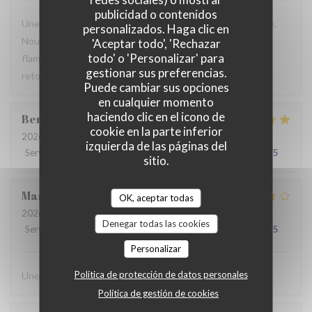
publicidad o contenidos
Une table sympathique avec son atmosphère authentique.
personalizados. Haga clic en
Nous avons apprécié notre déjeuner (moule, carbonade,
'Aceptar todo', 'Rechazar
todo' o 'Personalizar' para
flamiche au maroilles, etc) et le service. Pourquoi pas y
gestionar sus preferencias.
retourner lors d'un prochaine passage à Lilles.
Puede cambiar sus opciones
en cualquier momento
haciendo clic en el icono de
Benjamin
M
cookie en la parte inferior
2026-07-19
- 12:30 - Invitados 2
izquierda de las páginas del
Servicio
:
5
/5
Ambiente
:
5
/5
Menú
:
5
/5
Calidad / Precio
:
5
/5
sitio.
Martine
C
OK, aceptar todas
2026-07-14
- 20:00 - Invitados 6
Denegar todas las cookies
Servicio
:
4
/5
Ambiente
:
4
/5
Menú
:
4
/5
Calidad / Precio
:
4
/5
Personalizar
Política de protección de datos personales
Une chouette découverte!
Política de gestión de cookies