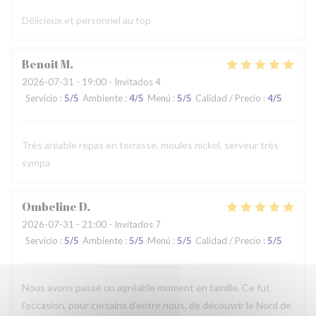
Délicieux et personnel au top
Benoit
M
2026-07-31
- 19:00 - Invitados 4
Servicio
:
5
/5
Ambiente
:
4
/5
Menú
:
5
/5
Calidad / Precio
:
4
/5
Très aréable repas en terrasse, moules nickel, serveur très
sympa
Ombeline
D
2026-07-31
- 21:00 - Invitados 7
Servicio
:
5
/5
Ambiente
:
5
/5
Menú
:
5
/5
Calidad / Precio
:
5
/5
Nous avons passé un agréable moment en famille. Ce fut
l’occasion, pour certains d’entre nous, de découvrir le Nord de