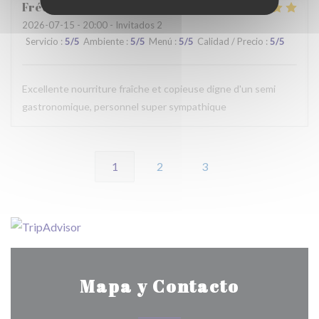
Frédérique
G
2026-07-15
- 20:00 - Invitados 2
Servicio
:
5
/5
Ambiente
:
5
/5
Menú
:
5
/5
Calidad / Precio
:
5
/5
Excellente nourriture fraîche et copieuse digne d'un semi
gastronomique, personnel super sympathique
1
2
3
Mapa y Contacto