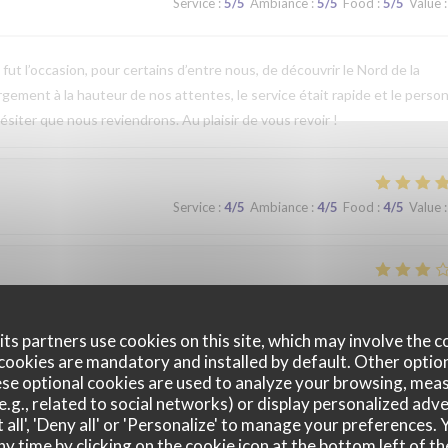
Service
:
5
/5
Ambiance
:
5
/5
Food
:
5
/5
Value
:
t l’occasion, pour certains d’entre nous, de découvrir le Nord de la
argement à la hauteur de nos attentes, le service était rapide et le perso
ésiter que nous reviendrons. Au plaisir de vous revoir !
Service
:
4
/5
Ambiance
:
4
/5
Food
:
4
/5
Value
:
Service
:
2
/5
Ambiance
:
3
/5
Food
:
3
/5
Value
:
ts partners use cookies on this site, which may involve the c
cookies are mandatory and installed by default. Other optio
se optional cookies are used to analyze your browsing, meas
Service
:
5
/5
Ambiance
:
5
/5
Food
:
4
/5
Value
:
e.g., related to social networks) or display personalized adve
 all', 'Deny all' or 'Personalize' to manage your preferences
ny time by clicking on the cookie icon at the bottom left of th
que. Nous avons apprécié notre déjeuner (moule, carbonade, flamiche 