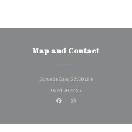
Map and Contact
((opens in a new wi
56 rue de Gand 59000 Lille
03 61 50 72 55
Facebook ((opens in a new wind
Instagram ((opens in a n