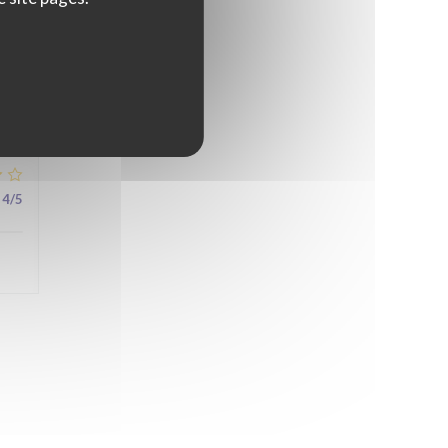
5
/5
4
/5