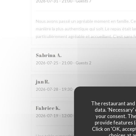
2026-07-31
- 21:00 - Guests 7
Nous avons passé un agréable moment en famille. Ce fu
manière la plus authentique qui soit. Le repas était l
particulièrement agréable et accueillant. C’est sans h
Sabrina
A
2026-07-25
- 21:00 - Guests 2
jan
R
2026-07-28
- 19:30 - Guests 2
The restaurant and i
Fabrice
K
data. 'Necessary' 
your consent. The
2026-07-19
- 12:00 - Guests 3
provide features (
Click on 'OK, accept
choices at a
Une table sympathique avec son atmosphère authenti