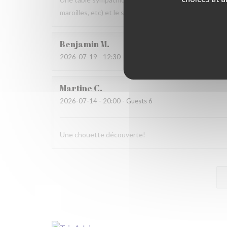
maroilles, etc) et le service. Pourquoi pas y retourner
Benjamin
M
2026-07-19
- 12:30 - Guests 2
Martine
C
2026-07-14
- 20:00 - Guests 6
Une chouette découverte!