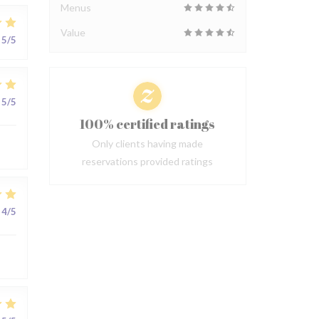
Menus
Value
5
/5
5
/5
100% certified ratings
Only clients having made
reservations provided ratings
4
/5