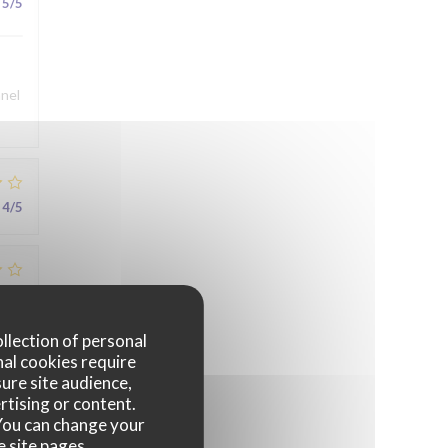
5
/5
nnel
4
/5
3
/5
ollection of personal
nal cookies require
ure site audience,
5
/5
rtising or content.
. You can change your
e site pages.
au