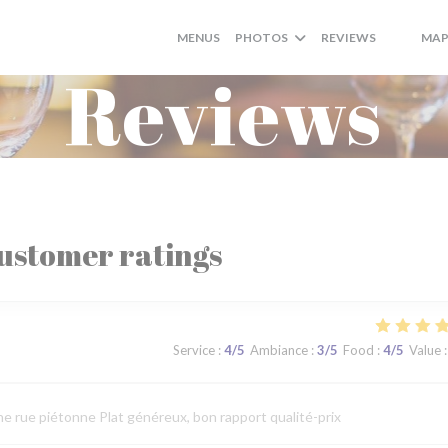
MENUS
PHOTOS
REVIEWS
MAP
((OPENS 
((OPEN
Reviews
ustomer ratings
Service
:
4
/5
Ambiance
:
3
/5
Food
:
4
/5
Value
:
ne rue piétonne Plat généreux, bon rapport qualité-prix