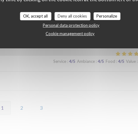
 lors d'un prochaine passage à Lilles.
OK, accept all
Deny all cookies
Personalize
Personal data protection policy
Cookie management policy
Service
:
5
/5
Ambiance
:
5
/5
Food
:
5
/5
Value
:
Service
:
4
/5
Ambiance
:
4
/5
Food
:
4
/5
Value
:
1
2
3