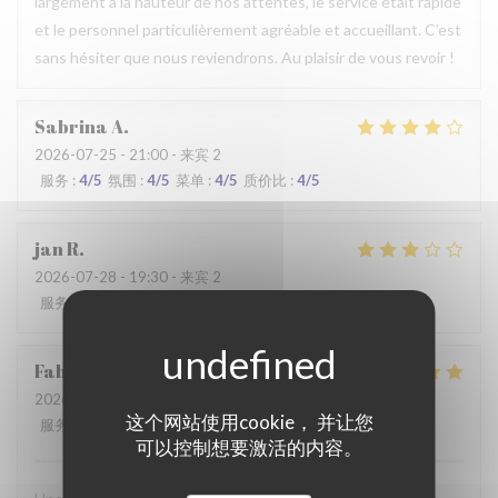
largement à la hauteur de nos attentes, le service était rapide
et le personnel particulièrement agréable et accueillant. C’est
sans hésiter que nous reviendrons. Au plaisir de vous revoir !
Sabrina
A
2026-07-25
- 21:00 - 来宾 2
服务
:
4
/5
氛围
:
4
/5
菜单
:
4
/5
质价比
:
4
/5
jan
R
2026-07-28
- 19:30 - 来宾 2
服务
:
2
/5
氛围
:
3
/5
菜单
:
3
/5
质价比
:
3
/5
Fabrice
K
2026-07-19
- 12:00 - 来宾 3
这个网站使用cookie， 并让您
服务
:
5
/5
氛围
:
5
/5
菜单
:
4
/5
质价比
:
5
/5
可以控制想要激活的内容。