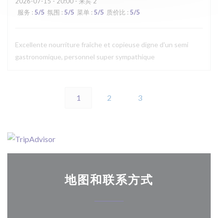
2026-07-15
- 20:00 - 来宾 2
服务
:
5
/5
氛围
:
5
/5
菜单
:
5
/5
质价比
:
5
/5
Excellente nourriture fraîche et copieuse digne d'un semi
gastronomique, personnel super sympathique
1
2
3
地图和联系方式