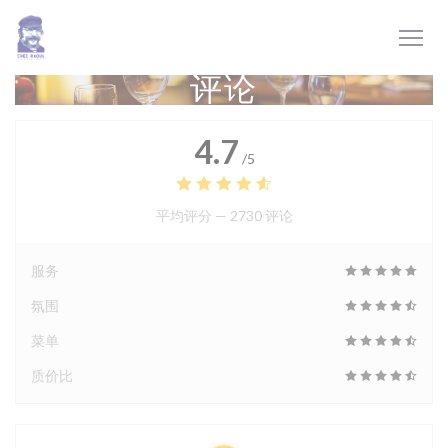
Cookie管理面板
评论
4.7
/5
平均评分 —
2730 评论
服务
氛围
菜单
质价比