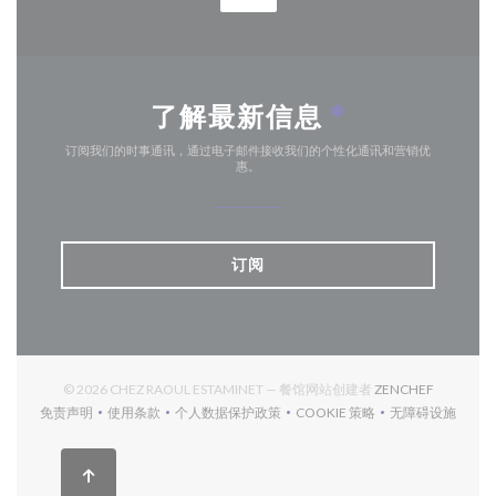
了解最新信息
*
订阅我们的时事通讯，通过电子邮件接收我们的个性化通讯和营销优
惠。
订阅
((在新窗口
© 2026 CHEZ RAOUL ESTAMINET — 餐馆网站创建者
ZENCHEF
免责声明
使用条款
个人数据保护政策
COOKIE 策略
无障碍设施
((在新窗口中打开))
((在新窗口中打开))
((在新窗口中打开))
((在新窗口中打开))
((在新窗口中