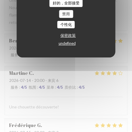
Une table sympathique avec son atmosphère authentique.
好的，全部接受
Nous avons apprécié notre déjeuner (moule, carbonade,
禁用
flamiche au maroilles, etc) et le service. Pourquoi pas y
retourner lors d'un prochaine passage à Lilles.
个性化
保密政策
Benjamin
M
undefined
2026-07-19
- 12:30 - 来宾 2
服务
:
5
/5
氛围
:
5
/5
菜单
:
5
/5
质价比
:
5
/5
Martine
C
2026-07-14
- 20:00 - 来宾 6
服务
:
4
/5
氛围
:
4
/5
菜单
:
4
/5
质价比
:
4
/5
Une chouette découverte!
Frédérique
G