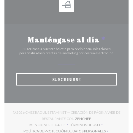
Manténgase al día
*
Suscríbase a nuestro boletín para recibir comunicaciones
personalizadas y ofertas de marketing por correo electrónico.
SUSCRIBIRSE
© 2026 CHEZ RAOUL ESTAMINET — CREACIÓN DE PÁGINA WEB DE
((ABRE EN UNA NUEVA V
RESTAURANTE CON
ZENCHEF
MENCIONES LEGALES
TÉRMINOS DE USO
((ABRE EN UNA NUEVA VENTANA))
((ABRE EN UNA NUEVA VENT
POLÍTICA DE PROTECCIÓN DE DATOS PERSONALES