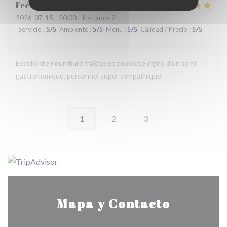
Frédérique
G
2026-07-15
- 20:00 - Invitados 2
Servicio
:
5
/5
Ambiente
:
5
/5
Menú
:
5
/5
Calidad / Precio
:
5
/5
Excellente nourriture fraîche et copieuse digne d'un semi
gastronomique, personnel super sympathique
1
2
3
Mapa y Contacto