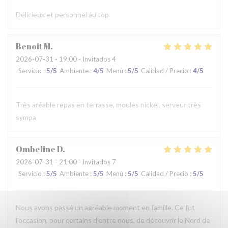
Délicieux et personnel au top
Benoit
M
2026-07-31
- 19:00 - Invitados 4
Servicio
:
5
/5
Ambiente
:
4
/5
Menú
:
5
/5
Calidad / Precio
:
4
/5
Très aréable repas en terrasse, moules nickel, serveur très
sympa
Ombeline
D
2026-07-31
- 21:00 - Invitados 7
Servicio
:
5
/5
Ambiente
:
5
/5
Menú
:
5
/5
Calidad / Precio
:
5
/5
Nous avons passé un agréable moment en famille. Ce fut
l’occasion, pour certains d’entre nous, de découvrir le Nord de