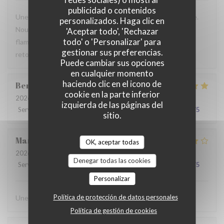
publicidad o contenidos
Une table sympathique avec son atmosphère authentique.
personalizados. Haga clic en
Nous avons apprécié notre déjeuner (moule, carbonade,
'Aceptar todo', 'Rechazar
todo' o 'Personalizar' para
flamiche au maroilles, etc) et le service. Pourquoi pas y
gestionar sus preferencias.
retourner lors d'un prochaine passage à Lilles.
Puede cambiar sus opciones
en cualquier momento
haciendo clic en el icono de
Benjamin
M
cookie en la parte inferior
2026-07-19
- 12:30 - Invitados 2
izquierda de las páginas del
Servicio
:
5
/5
Ambiente
:
5
/5
Menú
:
5
/5
Calidad / Precio
:
5
/5
sitio.
Martine
C
OK, aceptar todas
2026-07-14
- 20:00 - Invitados 6
Denegar todas las cookies
Servicio
:
4
/5
Ambiente
:
4
/5
Menú
:
4
/5
Calidad / Precio
:
4
/5
Personalizar
Política de protección de datos personales
Une chouette découverte!
Política de gestión de cookies