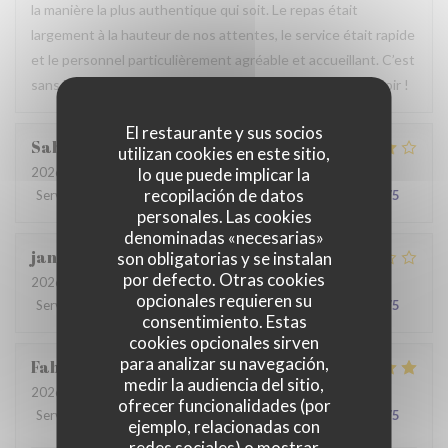
la manière la plus authentique qui soit. Le repas était
largement à la hauteur de nos attentes, le service était rapide
et le personnel particulièrement agréable et accueillant. C’est
sans hésiter que nous reviendrons. Au plaisir de vous revoir !
El restaurante y sus socios
Sabrina
A
utilizan cookies en este sitio,
lo que puede implicar la
2026-07-25
- 21:00 - Invitados 2
recopilación de datos
Servicio
:
4
/5
Ambiente
:
4
/5
Menú
:
4
/5
Calidad / Precio
:
4
/5
personales. Las cookies
denominadas «necesarias»
jan
R
son obligatorias y se instalan
por defecto. Otras cookies
2026-07-28
- 19:30 - Invitados 2
opcionales requieren su
Servicio
:
2
/5
Ambiente
:
3
/5
Menú
:
3
/5
Calidad / Precio
:
3
/5
consentimiento. Estas
cookies opcionales sirven
para analizar su navegación,
Fabrice
K
medir la audiencia del sitio,
2026-07-19
- 12:00 - Invitados 3
ofrecer funcionalidades (por
Servicio
:
5
/5
Ambiente
:
5
/5
Menú
:
4
/5
Calidad / Precio
:
5
/5
ejemplo, relacionadas con
redes sociales) o mostrar