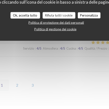
liccando sull'icona del cookie in basso a sinistra delle pagine
 lors d'un prochaine passage à Lilles.
Ok, accetta tutto
Rifiuta tutti i cookie
Personalizza
Politica di protezione dei dati personali
Servizio
:
5
/5
Atmosfera
:
5
/5
Cucina
:
5
/5
Qualità / Prezzo
:
Politica di gestione dei cookie
Servizio
:
4
/5
Atmosfera
:
4
/5
Cucina
:
4
/5
Qualità / Prezzo
:
1
2
3