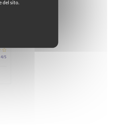
 del sito.
5
/5
4
/5