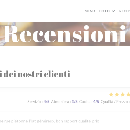
MENU
FOTO
RECE
Recensioni
i dei nostri clienti
Servizio
:
4
/5
Atmosfera
:
3
/5
Cucina
:
4
/5
Qualità / Prezzo
:
ne rue piétonne Plat généreux, bon rapport qualité-prix