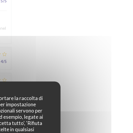
5
/5
nnel
4
/5
3
/5
ortare la raccolta di
 per impostazione
pzionali servono per
5
/5
ad esempio, legate ai
etta tutto', 'Rifiuta
elte in qualsiasi
au