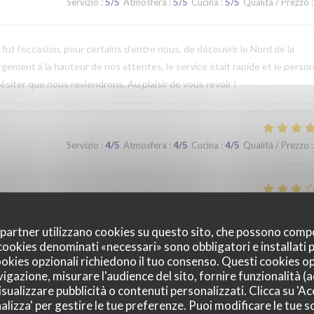
Servizio
:
5
/5
Atmosfera
:
5
/5
Cucina
:
5
/5
Qualità / Prezzo
:
t l’occasion, pour certains d’entre nous, de découvrir le Nord de la
argement à la hauteur de nos attentes, le service était rapide et le perso
ésiter que nous reviendrons. Au plaisir de vous revoir !
Servizio
:
4
/5
Atmosfera
:
4
/5
Cucina
:
4
/5
Qualità / Prezzo
:
Servizio
:
2
/5
Atmosfera
:
3
/5
Cucina
:
3
/5
Qualità / Prezzo
:
oi partner utilizzano cookies su questo sito, che possono comp
I cookies denominati «necessari» sono obbligatori e installati
cookies opzionali richiedono il tuo consenso. Questi cookies o
Servizio
:
5
/5
Atmosfera
:
5
/5
Cucina
:
4
/5
Qualità / Prezzo
:
vigazione, misurare l'audience del sito, fornire funzionalità (
sualizzare pubblicità o contenuti personalizzati. Clicca su 'Acc
alizza' per gestire le tue preferenze. Puoi modificare le tue sc
que. Nous avons apprécié notre déjeuner (moule, carbonade, flamiche 