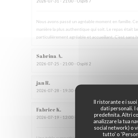
2026-07-31
- 21:00 - Ospiti 7
Nous avons passé un agréable moment en famille. Ce fu
manière la plus authentique qui soit. Le repas était l
particulièrement agréable et accueillant. C’est sans h
Sabrina
A
2026-07-25
- 21:00 - Ospiti 2
jan
R
2026-07-28
- 19:30 - Ospiti 2
Il ristorante e i su
dati personali. 
Fabrice
K
predefinita. Altri 
2026-07-19
- 12:00 - Ospiti 3
analizzare la tua na
social network) o vi
tutto' o 'Person
Une table sympathique avec son atmosphère authenti