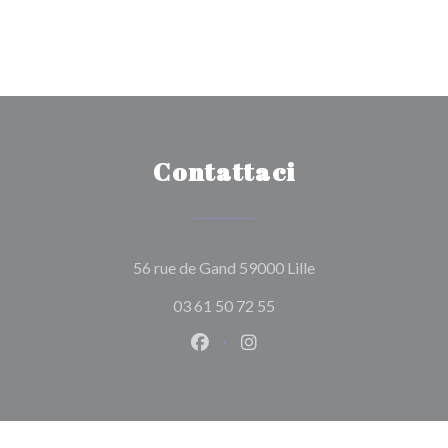
Contattaci
((apre una nuova fin
56 rue de Gand 59000 Lille
03 61 50 72 55
Facebook ((apre una nuova fines
Instagram ((apre una nuov