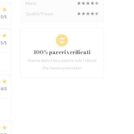
Menu
Qualità/Prezzo
5
/5
5
/5
100% pareri verificati
Hanno dato il loro parere solo i clienti
che hanno prenotato
4
/5