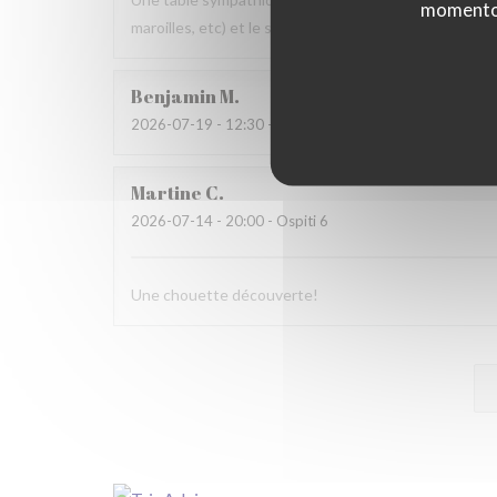
momento c
maroilles, etc) et le service. Pourquoi pas y retourner
Benjamin
M
2026-07-19
- 12:30 - Ospiti 2
Martine
C
2026-07-14
- 20:00 - Ospiti 6
Une chouette découverte!