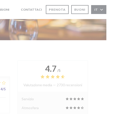
NSIONI
CONTATTACI
PRENOTA
BUONI
IT
((APRE UNA NUOVA FINESTRA))
((APRE UNA NUOVA FINESTRA))
4.7
/5
Valutazione media —
2730 recensioni
4
/5
Servizio
Atmosfera