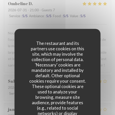
Ombeline
D
2026-07-31
- 21:00 - Guests 7
Service
:
5
/5
Ambiance
:
5
/5
Food
:
5
/5
Value
:
5
/5
Nous avons passé un agréable moment en famille. Ce fut
l’occasion, pour certains d’entre nous, de découvrir le Nord de
The restaurant and its
la manière la plus authentique qui soit. Le repas était
partners use cookies on this
largement à la hauteur de nos attentes, le service était rapide
site, which may involve the
et le personnel particulièrement agréable et accueillant. C’est
collection of personal data.
'Necessary' cookies are
sans hésiter que nous reviendrons. Au plaisir de vous revoir !
mandatory and installed by
default. Other optional
cookies require your consent.
Sabrina
A
These optional cookies are
2026-07-25
- 21:00 - Guests 2
used to analyze your
Service
:
4
/5
Ambiance
:
4
/5
Food
:
4
/5
Value
:
4
/5
browsing, measure site
audience, provide features
(e.g., related to social
jan
R
networks) or display