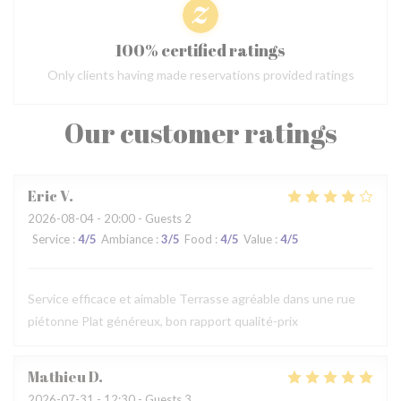
100% certified ratings
Only clients having made reservations provided ratings
Our customer ratings
Eric
V
2026-08-04
- 20:00 - Guests 2
Service
:
4
/5
Ambiance
:
3
/5
Food
:
4
/5
Value
:
4
/5
Service efficace et aimable Terrasse agréable dans une rue
piétonne Plat généreux, bon rapport qualité-prix
Mathieu
D
2026-07-31
- 12:30 - Guests 3