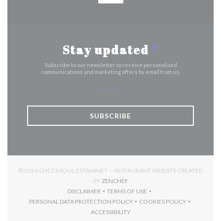
Stay updated
*
Subscribe to our newsletter to receive personalized
communications and marketing offers by email from us.
SUBSCRIBE
© 2026 CHEZ RAOUL ESTAMINET — RESTAURANT WEBSITE CREATED
((OPENS IN A NEW WINDOW))
BY
ZENCHEF
DISCLAIMER
TERMS OF USE
((OPENS IN A NEW WINDOW))
((OPENS IN A NEW WINDOW))
PERSONAL DATA PROTECTION POLICY
COOKIES POLICY
((OPENS IN A NEW WINDOW))
((OPENS IN A NEW 
ACCESSIBILITY
((OPENS IN A NEW WINDOW))