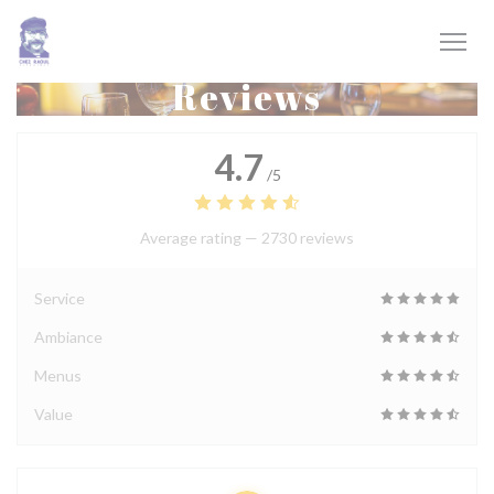
Personalizing your cookie choices
Reviews
4.7
/5
Average rating —
2730 reviews
Service
Ambiance
Menus
Value