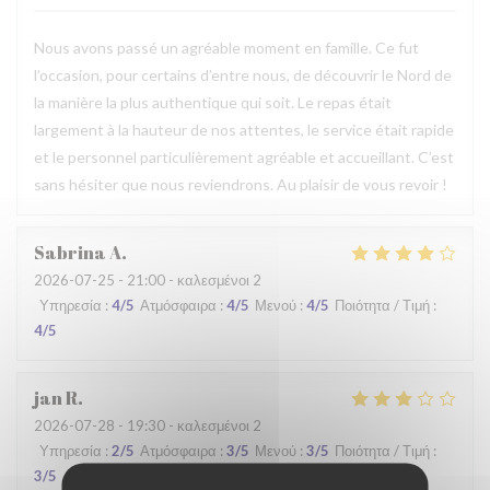
Nous avons passé un agréable moment en famille. Ce fut
l’occasion, pour certains d’entre nous, de découvrir le Nord de
la manière la plus authentique qui soit. Le repas était
largement à la hauteur de nos attentes, le service était rapide
et le personnel particulièrement agréable et accueillant. C’est
sans hésiter que nous reviendrons. Au plaisir de vous revoir !
Sabrina
A
2026-07-25
- 21:00 - καλεσμένοι 2
Υπηρεσία
:
4
/5
Ατμόσφαιρα
:
4
/5
Μενού
:
4
/5
Ποιότητα / Τιμή
:
4
/5
jan
R
2026-07-28
- 19:30 - καλεσμένοι 2
Υπηρεσία
:
2
/5
Ατμόσφαιρα
:
3
/5
Μενού
:
3
/5
Ποιότητα / Τιμή
:
3
/5