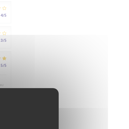
4
/5
3
/5
5
/5
au
5
/5