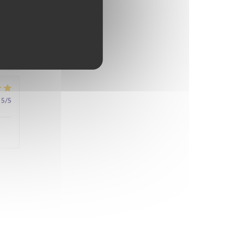
4
/5
5
/5