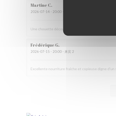
Martine
C
2026-07-14
- 20:00 - 来宾 6
Une chouette découverte!
Frédérique
G
2026-07-15
- 20:00 - 来宾 2
Excellente nourriture fraîche et copieuse digne d'u