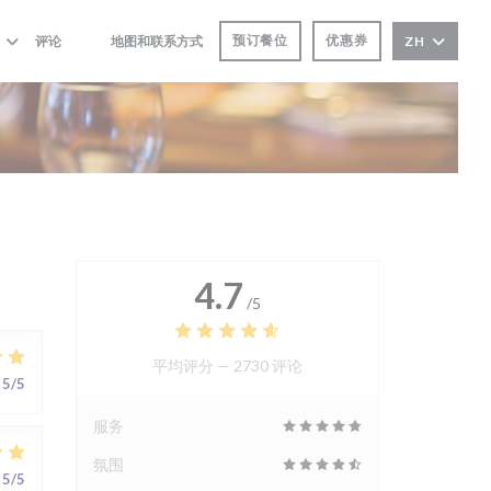
预订餐位
优惠券
评论
地图和联系方式
ZH
((在新窗口中打开))
((在新窗口中打开))
4.7
/5
平均评分 —
2730 评论
5
/5
服务
氛围
5
/5