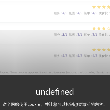
服务
:
4
/5
氛围
:
4
/5
菜单
:
4
/5
质价比
:
服务
:
2
/5
氛围
:
3
/5
菜单
:
3
/5
质价比
:
服务
:
5
/5
氛围
:
5
/5
菜单
:
4
/5
质价比
:
que. Nous avons apprécié notre déjeuner (moule, carbonade, flamiche 
 lors d'un prochaine passage à Lilles.
服务
:
5
/5
氛围
:
5
/5
菜单
:
5
/5
质价比
:
这个网站使用cookie， 并让您可以控制想要激活的内容。