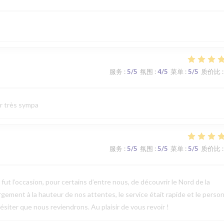
服务
:
5
/5
氛围
:
4
/5
菜单
:
5
/5
质价比
:
ur très sympa
服务
:
5
/5
氛围
:
5
/5
菜单
:
5
/5
质价比
:
t l’occasion, pour certains d’entre nous, de découvrir le Nord de la
argement à la hauteur de nos attentes, le service était rapide et le perso
ésiter que nous reviendrons. Au plaisir de vous revoir !