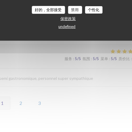
好的，全部接受
禁用
个性化
服务
:
4
/5
氛围
:
4
/5
菜单
:
4
/5
质价比
:
保密政策
undefined
服务
:
5
/5
氛围
:
5
/5
菜单
:
5
/5
质价比
:
n semi gastronomique, personnel super sympathique
1
2
3