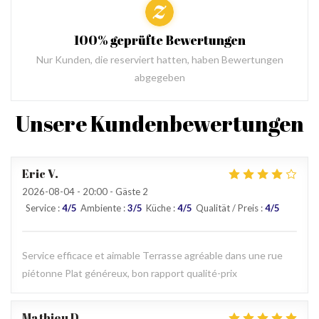
100% geprüfte Bewertungen
Nur Kunden, die reserviert hatten, haben Bewertungen
abgegeben
Unsere Kundenbewertungen
Eric
V
2026-08-04
- 20:00 - Gäste 2
Service
:
4
/5
Ambiente
:
3
/5
Küche
:
4
/5
Qualität / Preis
:
4
/5
Service efficace et aimable Terrasse agréable dans une rue
piétonne Plat généreux, bon rapport qualité-prix
Mathieu
D