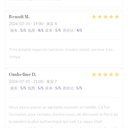
Benoit
M
2026-07-31
- 19:00 - 来宾 4
服务
:
5
/5
氛围
:
4
/5
菜单
:
5
/5
质价比
:
4
/5
Très aréable repas en terrasse, moules nickel, serveur très
sympa
Ombeline
D
2026-07-31
- 21:00 - 来宾 7
服务
:
5
/5
氛围
:
5
/5
菜单
:
5
/5
质价比
:
5
/5
Nous avons passé un agréable moment en famille. Ce fut
l’occasion, pour certains d’entre nous, de découvrir le Nord de
la manière la plus authentique qui soit. Le repas était