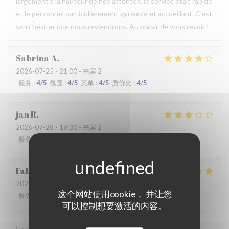
largement à la hauteur de nos attentes, le service était rapide
et le personnel particulièrement agréable et accueillant. C’est
sans hésiter que nous reviendrons. Au plaisir de vous revoir !
Sabrina
A
2026-07-25
- 21:00 - 来宾 2
服务
:
4
/5
氛围
:
4
/5
菜单
:
4
/5
质价比
:
4
/5
jan
R
2026-07-28
- 19:30 - 来宾 2
服务
:
2
/5
氛围
:
3
/5
菜单
:
3
/5
质价比
:
3
/5
Fabrice
K
2026-07-19
- 12:00 - 来宾 3
这个网站使用cookie， 并让您
服务
:
5
/5
氛围
:
5
/5
菜单
:
4
/5
质价比
:
5
/5
可以控制想要激活的内容。