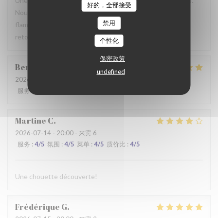
Une table sympathique avec son atmosphère authentique.
好的，全部接受
Nous avons apprécié notre déjeuner (moule, carbonade,
禁用
flamiche au maroilles, etc) et le service. Pourquoi pas y
retourner lors d'un prochaine passage à Lilles.
个性化
保密政策
Benjamin
M
undefined
2026-07-19
- 12:30 - 来宾 2
服务
:
5
/5
氛围
:
5
/5
菜单
:
5
/5
质价比
:
5
/5
Martine
C
2026-07-14
- 20:00 - 来宾 6
服务
:
4
/5
氛围
:
4
/5
菜单
:
4
/5
质价比
:
4
/5
Une chouette découverte!
Frédérique
G