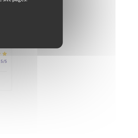
4
/5
5
/5