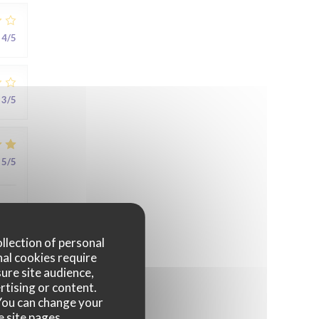
4
/5
3
/5
5
/5
au
ollection of personal
nal cookies require
ure site audience,
rtising or content.
5
/5
. You can change your
e site pages.