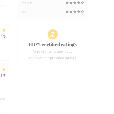
Menus
Value
4
/5
100% certified ratings
Only clients having made
reservations provided ratings
5
/5
nnel