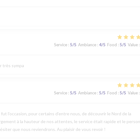
Service
:
5
/5
Ambiance
:
4
/5
Food
:
5
/5
Value
:
ur très sympa
Service
:
5
/5
Ambiance
:
5
/5
Food
:
5
/5
Value
:
t l’occasion, pour certains d’entre nous, de découvrir le Nord de la
argement à la hauteur de nos attentes, le service était rapide et le perso
ésiter que nous reviendrons. Au plaisir de vous revoir !