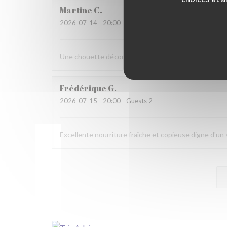
Martine
C
2026-07-14
- 20:00 - Guests 6
Une chouette découverte!
Frédérique
G
2026-07-15
- 20:00 - Guests 2
Excellente nourriture fraîche et copieuse digne d'u