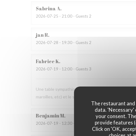
Sabrina
A
2026-07-25
- 21:00 - Guests 2
jan
R
2026-07-28
- 19:30 - Guests 2
Fabrice
K
2026-07-19
- 12:00 - Guests 3
Une table sympathique avec son atmosphère authenti
maroilles, etc) et le service. Pourquoi pas y retourner
The restaurant and i
data. 'Necessary' 
Benjamin
M
your consent. The
provide features (
2026-07-19
- 12:30 - Guests 2
Click on 'OK, accept
choices at a