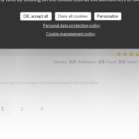
Service
:
4
/5
Ambiance
:
4
/5
Food
:
4
/5
Value
:
OK, accept all
Deny all cookies
Personalize
Personal data protection policy
Cookie management policy
Service
:
5
/5
Ambiance
:
5
/5
Food
:
5
/5
Value
:
n semi gastronomique, personnel super sympathique
1
2
3