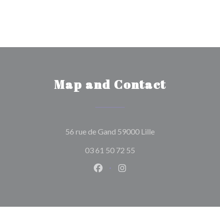
Map and Contact
((opens in a new wi
56 rue de Gand 59000 Lille
03 61 50 72 55
Facebook ((opens in a new wind
Instagram ((opens in a n