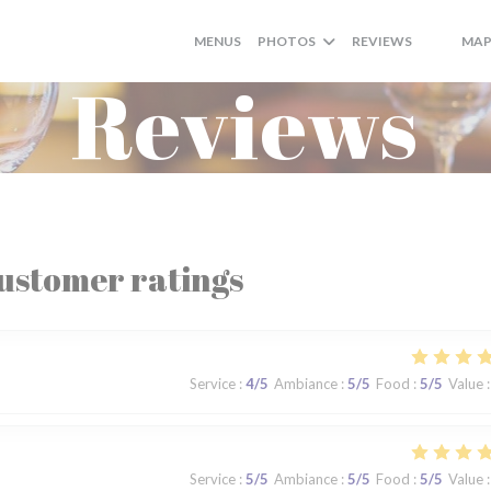
MENUS
PHOTOS
REVIEWS
MAP
((OPENS 
((OPEN
Reviews
ustomer ratings
Service
:
4
/5
Ambiance
:
5
/5
Food
:
5
/5
Value
:
Service
:
5
/5
Ambiance
:
5
/5
Food
:
5
/5
Value
: