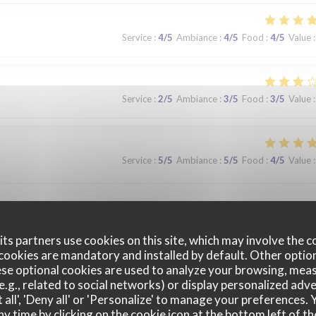
Service
:
4
/5
Ambiance
:
4
/5
Food
:
4
/5
Value
:
Service
:
2
/5
Ambiance
:
3
/5
Food
:
3
/5
Value
:
Service
:
5
/5
Ambiance
:
5
/5
Food
:
4
/5
Value
:
que. Nous avons apprécié notre déjeuner (moule, carbonade, flamiche 
 lors d'un prochaine passage à Lilles.
ts partners use cookies on this site, which may involve the c
cookies are mandatory and installed by default. Other optio
se optional cookies are used to analyze your browsing, meas
e.g., related to social networks) or display personalized adve
Service
:
5
/5
Ambiance
:
5
/5
Food
:
5
/5
Value
:
 all', 'Deny all' or 'Personalize' to manage your preferences
ny time by clicking on the cookie icon at the bottom left of th