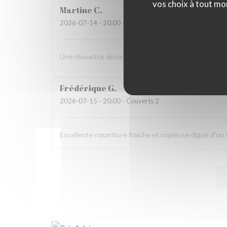
vos choix à tout mo
Martine
C
2026-07-14
- 20:00 - Couverts 6
Une chouette découverte!
Frédérique
G
2026-07-15
- 20:00 - Couverts 2
Excellente nourriture fraîche et copieuse digne d'u