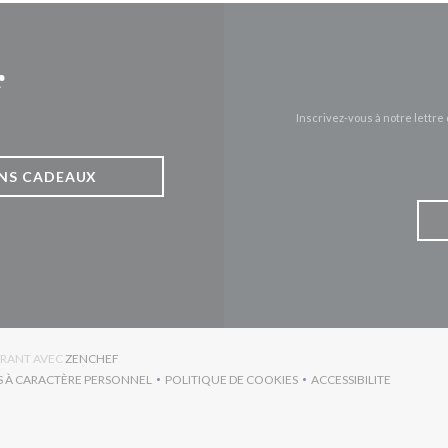
r
Inscrivez-vous à notre lettr
NS CADEAUX
((OUVRE UNE NOUVELLE FENÊTRE))
URANT AVEC
ZENCHEF
S À CARACTÈRE PERSONNEL
POLITIQUE DE COOKIES
ACCESSIBILITE
RE UNE NOUVELLE FENÊTRE))
((OUVRE UNE NOUVELLE FENÊTRE))
((OUVRE UNE NO