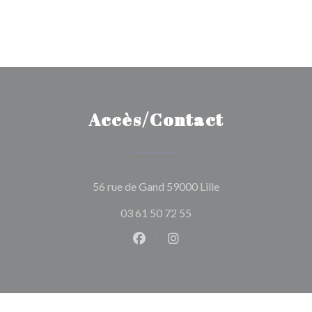
Accès/Contact
((ouvre une nouvelle
56 rue de Gand 59000 Lille
03 61 50 72 55
Facebook ((ouvre une nouvelle 
Instagram ((ouvre une nou