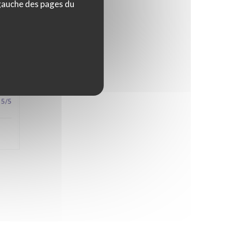
 gauche des pages du
4
/5
5
/5