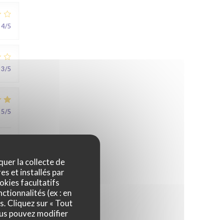
4
/5
3
/5
5
/5
au
quer la collecte de
es et installés par
okies facultatifs
ctionnalités (ex : en
5
/5
s. Cliquez sur « Tout
ous pouvez modifier