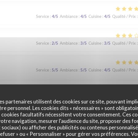
Service
:
4
/5
Ambiance
:
4
/5
Cuisine
:
4
/5
Qualité / Prix
:
Service
:
2
/5
Ambiance
:
3
/5
Cuisine
:
3
/5
Qualité / Prix
:
Service
:
5
/5
Ambiance
:
5
/5
Cuisine
:
4
/5
Qualité / Prix
:
que. Nous avons apprécié notre déjeuner (moule, carbonade, flamiche 
 lors d'un prochaine passage à Lilles.
es partenaires utilisent des cookies sur ce site, pouvant impli
e personnel. Les cookies dits « nécessaires » sont obligatoir
 cookies facultatifs nécessitent votre consentement. Ces co
otre navigation, mesurer l'audience du site, proposer des fon
Service
:
5
/5
Ambiance
:
5
/5
Cuisine
:
5
/5
Qualité / Prix
:
x sociaux) ou afficher des publicités ou contenus personnalisé
 refuser » ou « Personnaliser » pour gérer vos préférences. V