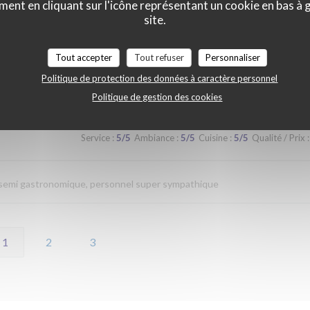
ment en cliquant sur l'icône représentant un cookie en bas à
site.
Service
:
4
/5
Ambiance
:
4
/5
Cuisine
:
4
/5
Qualité / Prix
:
Tout accepter
Tout refuser
Personnaliser
Politique de protection des données à caractère personnel
Politique de gestion des cookies
Service
:
5
/5
Ambiance
:
5
/5
Cuisine
:
5
/5
Qualité / Prix
:
n semi gastronomique, personnel super sympathique
1
2
3