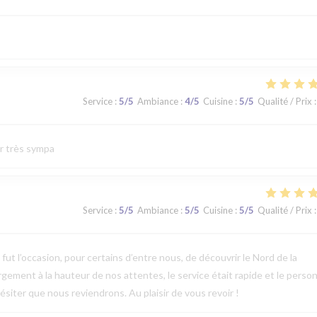
Service
:
5
/5
Ambiance
:
4
/5
Cuisine
:
5
/5
Qualité / Prix
:
ur très sympa
Service
:
5
/5
Ambiance
:
5
/5
Cuisine
:
5
/5
Qualité / Prix
:
t l’occasion, pour certains d’entre nous, de découvrir le Nord de la
argement à la hauteur de nos attentes, le service était rapide et le perso
ésiter que nous reviendrons. Au plaisir de vous revoir !