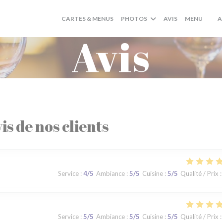
((OUV
CARTES & MENUS
PHOTOS
AVIS
MENU
A
((O
Avis
is de nos clients
Service
:
4
/5
Ambiance
:
5
/5
Cuisine
:
5
/5
Qualité / Prix
:
Service
:
5
/5
Ambiance
:
5
/5
Cuisine
:
5
/5
Qualité / Prix
: