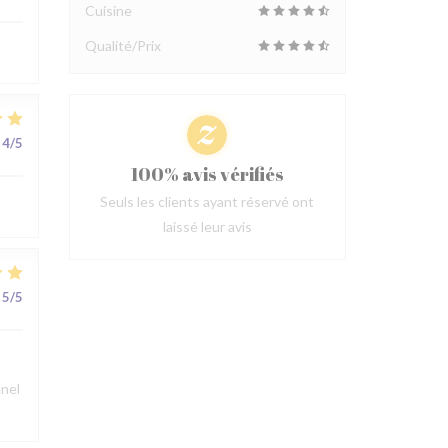
Cuisine
Qualité/Prix
4
/5
100% avis vérifiés
Seuls les clients ayant réservé ont
laissé leur avis
5
/5
nnel