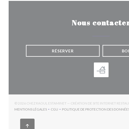
Nous contacte
RÉSERVER
BO
© 2026 CHEZ RAOUL ESTAMINET — CRÉATION DE SITE INTERNET RESTA
MENTIONS LÉGALES
CGU
POLITIQUE DE PROTECTION DES DONNÉE
((OUVRE UNE NOUVELLE FENÊTRE))
((OUVRE UNE NOUVELLE FENÊTRE))
((OUV