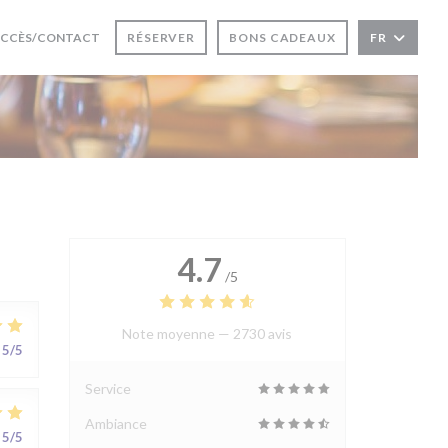
RE UNE NOUVELLE FENÊTRE))
CCÈS/CONTACT
RÉSERVER
BONS CADEAUX
FR
UVRE UNE NOUVELLE FENÊTRE))
4.7
/5
Note moyenne —
2730 avis
5
/5
Service
Ambiance
5
/5