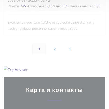
2026-07-15
- 20:00 - гости 2
Услуги
:
5
/5
Атмосфера
:
5
/5
Меню
:
5
/5
Цена / качество
:
5
/5
Excellente nourriture fraîche et copieuse digne d'un semi
gastronomique, personnel super sympathique
1
2
3
Карта и контакты