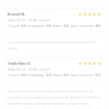
Benoit
M
2026-07-31
- 19:00 - гости 4
Услуги
:
5
/5
Атмосфера
:
4
/5
Меню
:
5
/5
Цена / качество
:
4
/5
Très aréable repas en terrasse, moules nickel, serveur très
sympa
Ombeline
D
2026-07-31
- 21:00 - гости 7
Услуги
:
5
/5
Атмосфера
:
5
/5
Меню
:
5
/5
Цена / качество
:
5
/5
Nous avons passé un agréable moment en famille. Ce fut
l’occasion, pour certains d’entre nous, de découvrir le Nord de
la manière la plus authentique qui soit. Le repas était