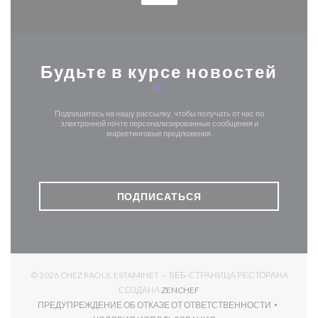
Будьте в курсе новостей
*
Подпишитесь на нашу рассылку, чтобы получать от нас по
электронной почте персонализированные сообщения и
маркетинговые предложения.
ПОДПИСАТЬСЯ
© 2026 CHEZ RAOUL ESTAMINET — ВЕБ-СТРАНИЦА РЕСТОРАНА
((ОТКРЫВАЕТСЯ В НОВОМ О
СОЗДАНА
ZENCHEF
ПРЕДУПРЕЖДЕНИЕ ОБ ОТКАЗЕ ОТ ОТВЕТСТВЕННОСТИ
((ОТКРЫВАЕТСЯ В НОВОМ ОКНЕ))