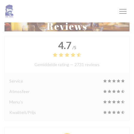
Cookies beheer paneel
Reviews
4.7
/5
Gemiddelde rating —
2731 reviews
Service
Atmosfeer
Menu's
Kwaliteit/Prijs