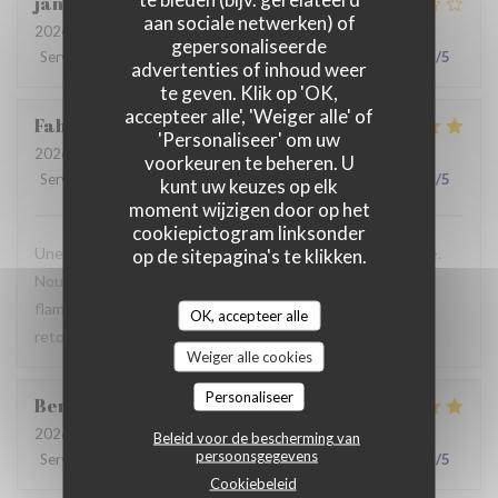
jan
R
aan sociale netwerken) of
2026-07-28
- 19:30 - Gasten 2
gepersonaliseerde
Service
:
2
/5
Atmosfeer
:
3
/5
Keuken
:
3
/5
Kwaliteit / Prijs
:
3
/5
advertenties of inhoud weer
te geven. Klik op 'OK,
accepteer alle', 'Weiger alle' of
Fabrice
K
'Personaliseer' om uw
2026-07-19
- 12:00 - Gasten 3
voorkeuren te beheren. U
Service
:
5
/5
Atmosfeer
:
5
/5
Keuken
:
4
/5
Kwaliteit / Prijs
:
5
/5
kunt uw keuzes op elk
moment wijzigen door op het
cookiepictogram linksonder
Une table sympathique avec son atmosphère authentique.
op de sitepagina's te klikken.
Nous avons apprécié notre déjeuner (moule, carbonade,
flamiche au maroilles, etc) et le service. Pourquoi pas y
OK, accepteer alle
retourner lors d'un prochaine passage à Lilles.
Weiger alle cookies
Personaliseer
Benjamin
M
2026-07-19
- 12:30 - Gasten 2
Beleid voor de bescherming van
persoonsgegevens
Service
:
5
/5
Atmosfeer
:
5
/5
Keuken
:
5
/5
Kwaliteit / Prijs
:
5
/5
Cookiebeleid