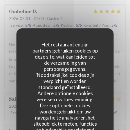
Ombeline
D
2026-07-31
- 21:00 - Gasten 7
Service
:
5
/5
Atmosfeer
:
5
/5
Keuken
:
5
/5
Kwaliteit / Prijs
:
5
/5
Het restaurant en zijn
Nous avons passé un agréable moment en famille. Ce fut
partners gebruiken cookies op
l’occasion, pour certains d’entre nous, de découvrir le Nord de
deze site, wat kan leiden tot
la manière la plus authentique qui soit. Le repas était
de verzameling van
largement à la hauteur de nos attentes, le service était rapide
persoonsgegevens.
et le personnel particulièrement agréable et accueillant. C’est
'Noodzakelijke' cookies zijn
verplicht en worden
sans hésiter que nous reviendrons. Au plaisir de vous revoir !
standaard geïnstalleerd.
Andere optionele cookies
Sabrina
A
vereisen uw toestemming.
Deze optionele cookies
2026-07-25
- 21:00 - Gasten 2
worden gebruikt om uw
Service
:
4
/5
Atmosfeer
:
4
/5
Keuken
:
4
/5
Kwaliteit / Prijs
:
4
/5
navigatie te analyseren, het
sitepubliek te meten, functies
te bieden (bijv. gerelateerd