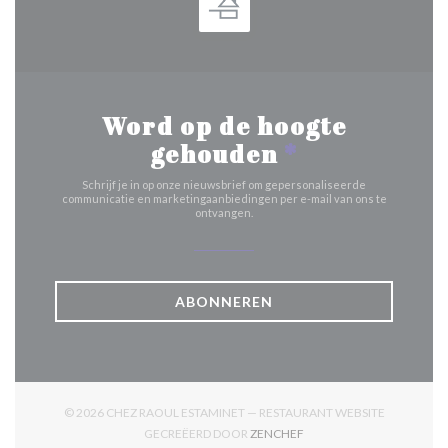
Word op de hoogte
gehouden
*
Schrijf je in op onze nieuwsbrief om gepersonaliseerde
communicatie en marketingaanbiedingen per e-mail van ons te
ontvangen.
ABONNEREN
© 2026 CHEZ RAOUL ESTAMINET — RESTAURANT WEBSITE
((OPENT IN EEN NIEUW V
GECREËERD DOOR
ZENCHEF