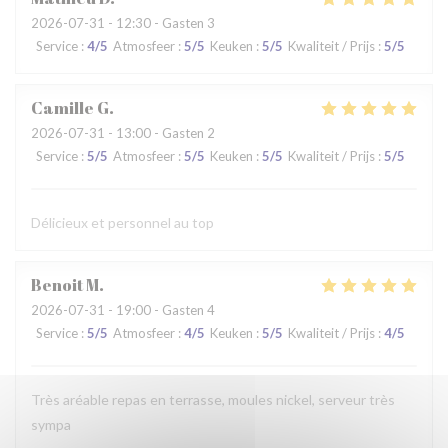
2026-07-31
- 12:30 - Gasten 3
Service
:
4
/5
Atmosfeer
:
5
/5
Keuken
:
5
/5
Kwaliteit / Prijs
:
5
/5
Camille
G
2026-07-31
- 13:00 - Gasten 2
Service
:
5
/5
Atmosfeer
:
5
/5
Keuken
:
5
/5
Kwaliteit / Prijs
:
5
/5
Délicieux et personnel au top
Benoit
M
2026-07-31
- 19:00 - Gasten 4
Service
:
5
/5
Atmosfeer
:
4
/5
Keuken
:
5
/5
Kwaliteit / Prijs
:
4
/5
Très aréable repas en terrasse, moules nickel, serveur très
sympa