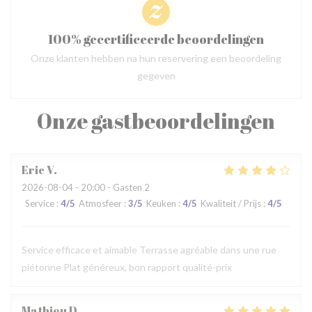
100% gecertificeerde beoordelingen
Onze klanten hebben na hun reservering een beoordeling
gegeven
Onze gastbeoordelingen
Eric
V
2026-08-04
- 20:00 - Gasten 2
Service
:
4
/5
Atmosfeer
:
3
/5
Keuken
:
4
/5
Kwaliteit / Prijs
:
4
/5
Service efficace et aimable Terrasse agréable dans une rue
piétonne Plat généreux, bon rapport qualité-prix
Mathieu
D